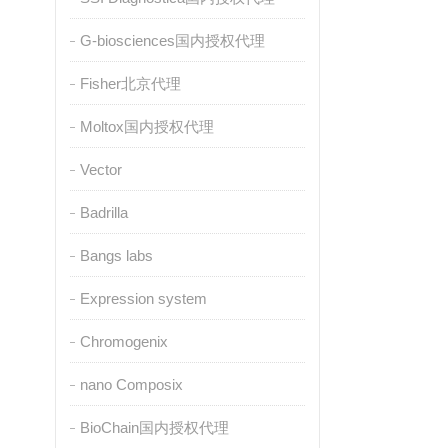
G-biosciences国内授权代理
Fisher北京代理
Moltox国内授权代理
Vector
Badrilla
Bangs labs
Expression system
Chromogenix
nano Composix
BioChain国内授权代理