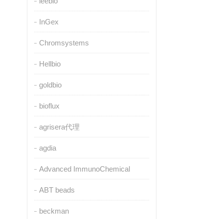
leebio
InGex
Chromsystems
Hellbio
goldbio
bioflux
agrisera代理
agdia
Advanced ImmunoChemical
ABT beads
beckman