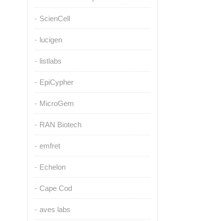
ScienCell
lucigen
listlabs
EpiCypher
MicroGem
RAN Biotech
emfret
Echelon
Cape Cod
aves labs