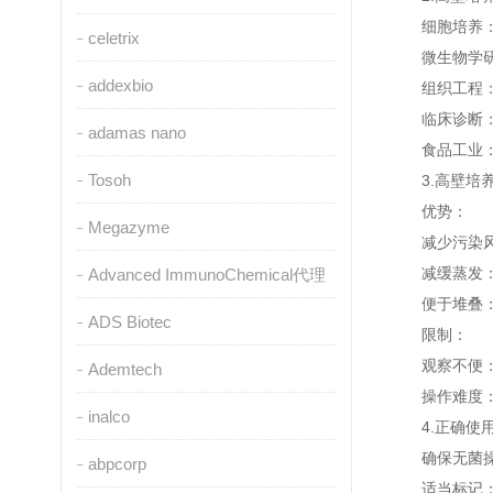
细胞培养：在
celetrix
微生物学研究
addexbio
组织工程：在
临床诊断：在
adamas nano
食品工业：在
Tosoh
3.高壁培养
优势：
Megazyme
减少污染风险
减缓蒸发：较
Advanced ImmunoChemical代理
便于堆叠：高
ADS Biotec
限制：
观察不便：由
Ademtech
操作难度：在
inalco
4.正确使用
确保无菌操作
abpcorp
适当标记：为