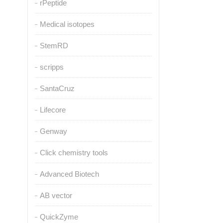
rPeptide
Medical isotopes
StemRD
scripps
SantaCruz
Lifecore
Genway
Click chemistry tools
Advanced Biotech
AB vector
QuickZyme