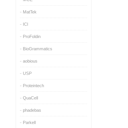
MatTek
ICl
ProFoldin
BioGrammatics
aobious
USP
Proteintech
QuaCell
phadebas
Parkell