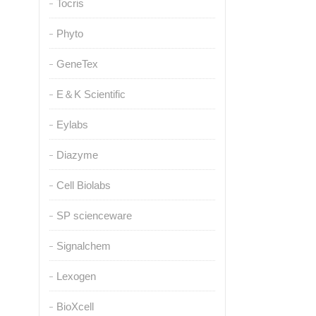
Tocris
Phyto
GeneTex
E＆K Scientific
Eylabs
Diazyme
Cell Biolabs
SP scienceware
Signalchem
Lexogen
BioXcell