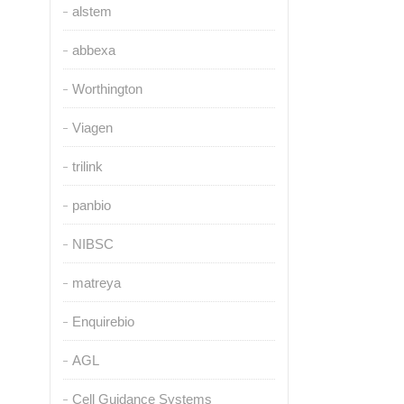
alstem
abbexa
Worthington
Viagen
trilink
panbio
NIBSC
matreya
Enquirebio
AGL
Cell Guidance Systems