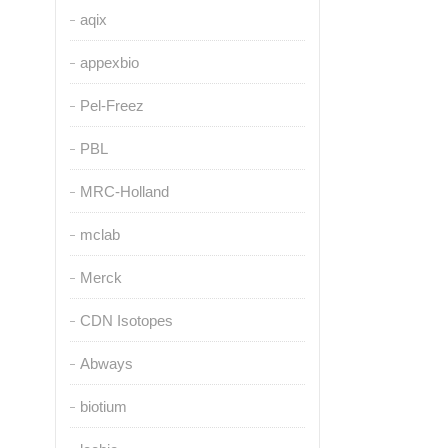
aqix
appexbio
Pel-Freez
PBL
MRC-Holland
mclab
Merck
CDN Isotopes
Abways
biotium