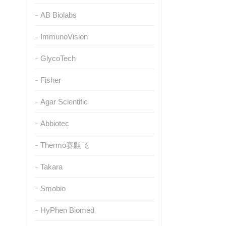
AB Biolabs
ImmunoVision
GlycoTech
Fisher
Agar Scientific
Abbiotec
Thermo赛默飞
Takara
Smobio
HyPhen Biomed