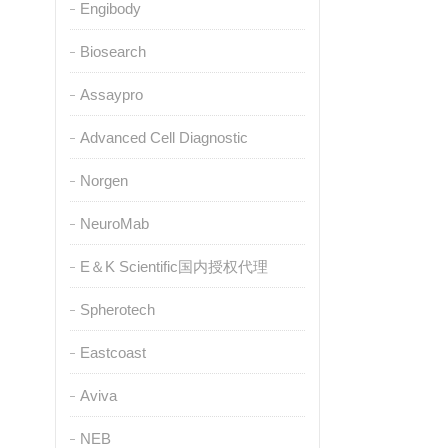
Engibody
Biosearch
Assaypro
Advanced Cell Diagnostic
Norgen
NeuroMab
E＆K Scientific国内授权代理
Spherotech
Eastcoast
Aviva
NEB