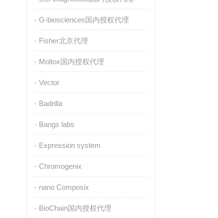
G-biosciences国内授权代理
Fisher北京代理
Moltox国内授权代理
Vector
Badrilla
Bangs labs
Expression system
Chromogenix
nano Composix
BioChain国内授权代理