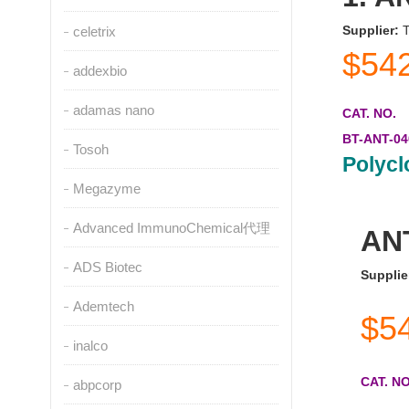
Supplier:
T
celetrix
$54
addexbio
adamas nano
CAT. NO.
BT-ANT-04
Tosoh
Polycl
Megazyme
Advanced ImmunoChemical代理
AN
ADS Biotec
Supplie
Ademtech
$5
inalco
CAT. NO
abpcorp