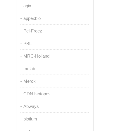
aqix
appexbio
Pel-Freez
PBL
MRC-Holland
mclab
Merck
CDN Isotopes
Abways
biotium