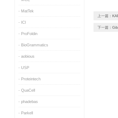
MatTek
上一篇：
K
ICl
下一篇：
G
ProFoldin
BioGrammatics
aobious
USP
Proteintech
QuaCell
phadebas
Parkell