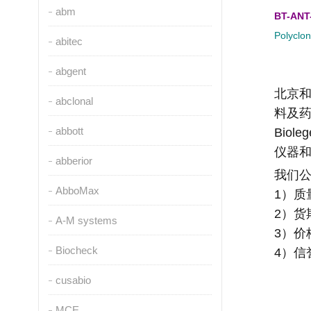
abm
BT-ANT
Polyclo
abitec
abgent
北京
abclonal
料及
abbott
Biole
仪器
abberior
我们
AbboMax
1
）质
2
）货
A-M systems
3
）价
Biocheck
4
）信
cusabio
MCE