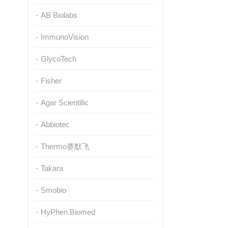
AB Biolabs
ImmunoVision
GlycoTech
Fisher
Agar Scientific
Abbiotec
Thermo赛默飞
Takara
Smobio
HyPhen Biomed