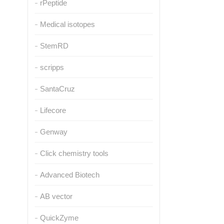
rPeptide
Medical isotopes
StemRD
scripps
SantaCruz
Lifecore
Genway
Click chemistry tools
Advanced Biotech
AB vector
QuickZyme