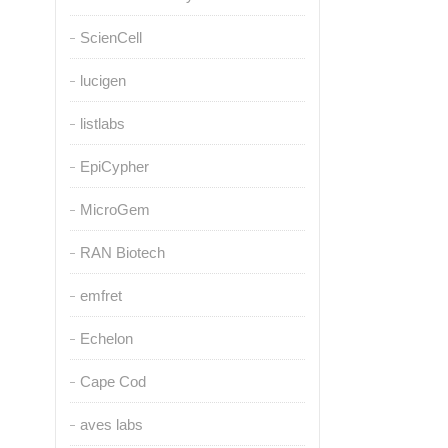
ScienCell
lucigen
listlabs
EpiCypher
MicroGem
RAN Biotech
emfret
Echelon
Cape Cod
aves labs