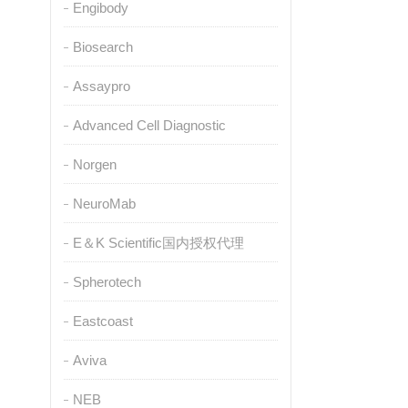
Engibody
Biosearch
Assaypro
Advanced Cell Diagnostic
Norgen
NeuroMab
E＆K Scientific国内授权代理
Spherotech
Eastcoast
Aviva
NEB