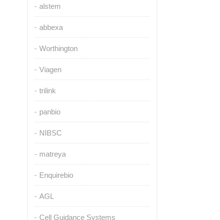
alstem
abbexa
Worthington
Viagen
trilink
panbio
NIBSC
matreya
Enquirebio
AGL
Cell Guidance Systems