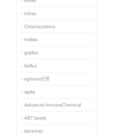
leebio
InGex
Chromsystems
Hellbio
goldbio
bioflux
agrisera代理
agdia
Advanced ImmunoChemical
ABT beads
beckman