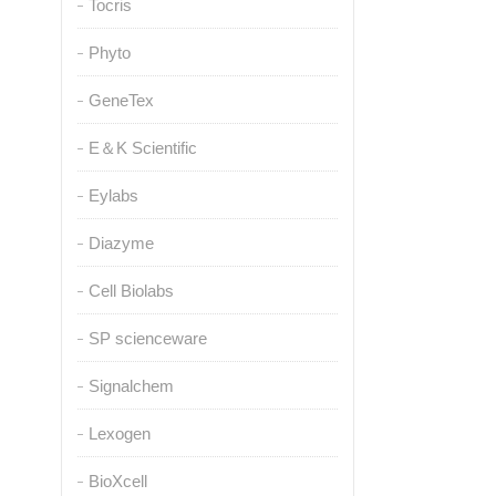
Tocris
Phyto
GeneTex
E＆K Scientific
Eylabs
Diazyme
Cell Biolabs
SP scienceware
Signalchem
Lexogen
BioXcell