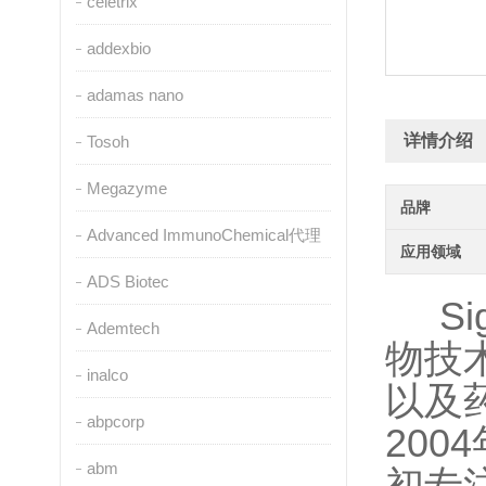
celetrix
addexbio
adamas nano
详情介绍
Tosoh
Megazyme
品牌
Advanced ImmunoChemical代理
应用领域
ADS Biotec
Sig
Ademtech
物技
inalco
以及
abpcorp
2004
abm