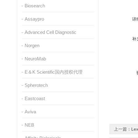
Biosearch
Assaypro
详
Advanced Cell Diagnostic
补
Norgen
NeuroMab
E＆K Scientific国内授权代理
Spherotech
Eastcoast
Aviva
NEB
上一篇：
Le