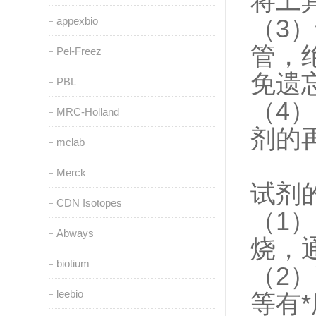
将工
appexbio
（3
管，
Pel-Freez
免遗
PBL
（4
MRC-Holland
剂的
mclab
Merck
试剂
CDN Isotopes
（1
Abways
烧，
biotium
（2
leebio
等有