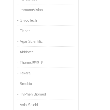
ImmunoVision
GlycoTech
Fisher
Agar Scientific
Abbiotec
Thermo赛默飞
Takara
Smobio
HyPhen Biomed
Axis-Shield