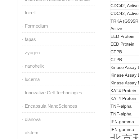
CDC42, Active
Incell
CDC42, Active
TRKA (G595R
Formedium
Active
EED Protein
fapas
EED Protein
CTPB
zyagen
CTPB
nanohelix
Kinase Assay B
Kinase Assay B
lucerna
Kinase Assay B
KAT4 Protein
Innovative Cell Technologies
KAT4 Protein
Encapsula NanoSciences
TNF-alpha
TNF-alpha
dianova
IFN-gamma
IFN-gamma
alstem