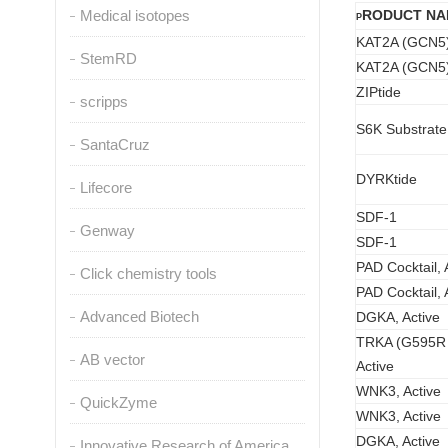
Medical isotopes
RODUCT NA
P
KAT2A (GCN5),
StemRD
KAT2A (GCN5),
ZIPtide
scripps
S6K Substrate
SantaCruz
DYRKtide
Lifecore
SDF-1
Genway
SDF-1
PAD Cocktail, 
Click chemistry tools
PAD Cocktail, 
Advanced Biotech
DGKA, Active
TRKA (G595R
AB vector
Active
WNK3, Active
QuickZyme
WNK3, Active
DGKA, Active
Innovative Research of America