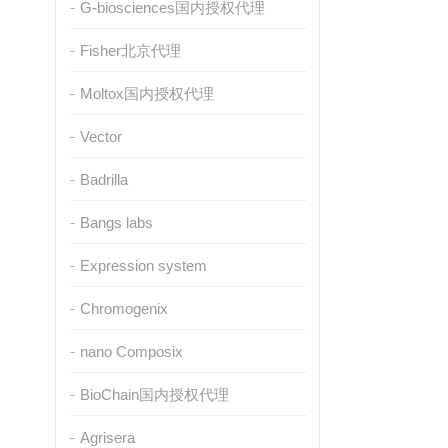
G-biosciences国内授权代理
Fisher北京代理
Moltox国内授权代理
Vector
Badrilla
Bangs labs
Expression system
Chromogenix
nano Composix
BioChain国内授权代理
Agrisera