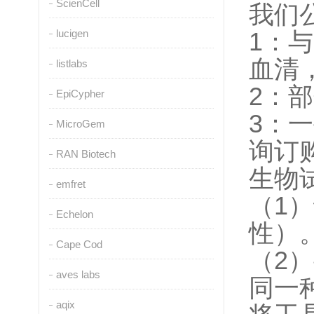
ScienCell
我们
lucigen
1
：与
血清
listlabs
2
：部
EpiCypher
3
：一
MicroGem
询订
RAN Biotech
生物
emfret
（1
Echelon
性）
Cape Cod
（2
aves labs
同一
aqix