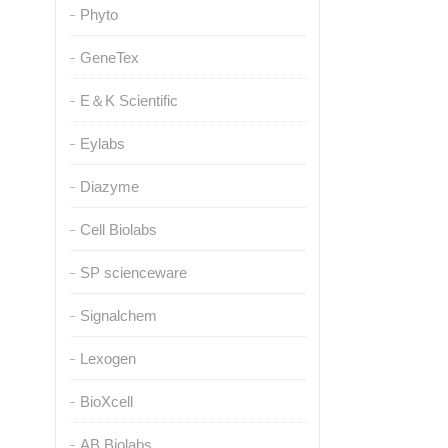
Phyto
GeneTex
E＆K Scientific
Eylabs
Diazyme
Cell Biolabs
SP scienceware
Signalchem
Lexogen
BioXcell
AB Biolabs