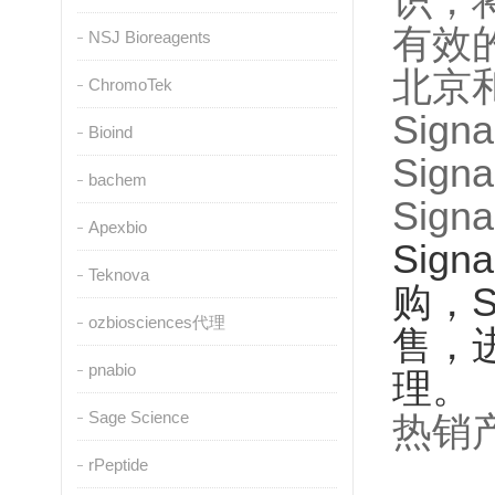
识，
有效
NSJ Bioreagents
北京
ChromoTek
Sig
Bioind
Sig
bachem
Sig
Apexbio
Sig
Teknova
购，S
ozbiosciences代理
售，
pnabio
理。
Sage Science
热销
rPeptide