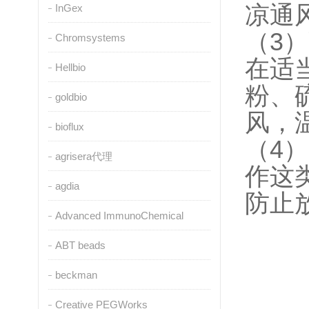
凉通
InGex
（3
Chromsystems
在适
Hellbio
粉、
goldbio
风，
bioflux
（4
agrisera代理
作这
agdia
防止
Advanced ImmunoChemical
ABT beads
beckman
Creative PEGWorks