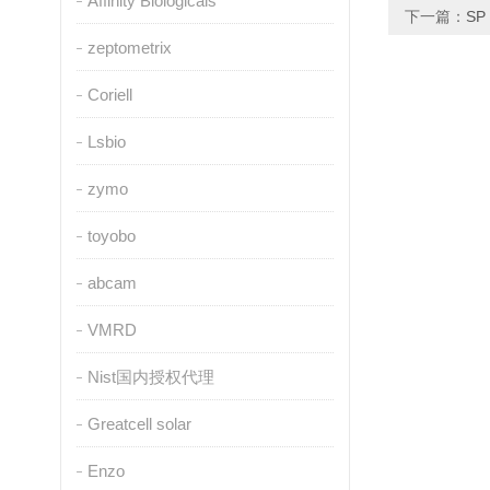
Affinity Biologicals
下一篇：
SP
zeptometrix
Coriell
Lsbio
zymo
toyobo
abcam
VMRD
Nist国内授权代理
Greatcell solar
Enzo