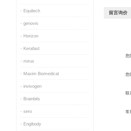
Equitech
留言询价
genovis
Horizon
Kerafast
您
mirus
Maxim Biomedical
您
invivogen
联
Brainbits
sero
常
Engibody