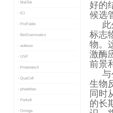
MatTek
好的
候选
ICl
此外
ProFoldin
标志
BioGrammatics
物。
aobious
激酶
USP
前景
Proteintech
与公
QuaCell
生物
phadebas
同时
Parkell
的长
Omega