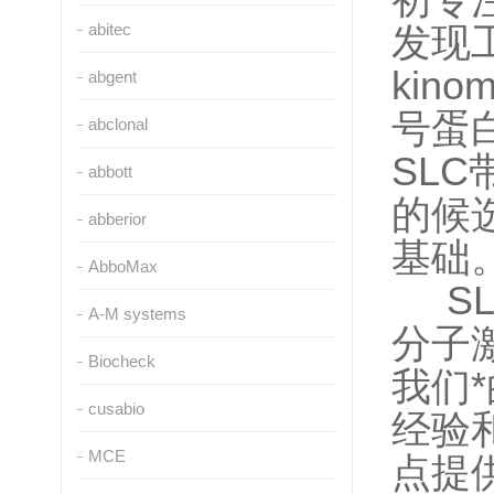
初专
abitec
发现
ki
abgent
号蛋
abclonal
SL
abbott
的候
abberior
基础
AbboMax
SL
A-M systems
分子
Biocheck
我们
cusabio
经验
MCE
点提