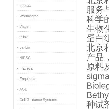
北京
abbexa
服务
Worthington
科学
生物
Viagen
蛋白
trilink
北京和
panbio
产品
NIBSC
原料
matreya
sigm
Enquirebio
Biol
AGL
Bet
Cell Guidance Systems
种试