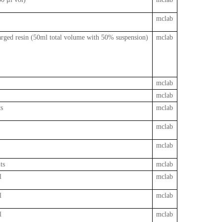
mclab
arged resin (50ml total volume with 50% suspension)
mclab
mclab
mclab
ts
mclab
mclab
mclab
ts
mclab
l
mclab
l
mclab
l
mclab