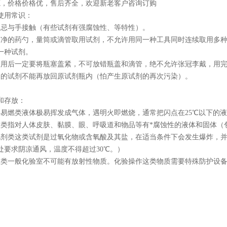
源，价格价格优，售后齐全，欢迎新老客户咨询订购
使用常识：
切忌与手接触（有些试剂有强腐蚀性、等特性）。
洁净的药勺，量筒或滴管取用试剂，不允许用同一种工具同时连续取用多
一种试剂。
取用后一定要将瓶塞盖紧，不可放错瓶盖和滴管，绝不允许张冠李戴，用
出的试剂不能再放回原试剂瓶内（怕产生原试剂的再次污染）。
和存放：
类易燃类液体极易挥发成气体，遇明火即燃烧，通常把闪点在25℃以下的
蚀类指对人体皮肤、黏膜、眼、呼吸道和物品等有*腐蚀性的液体和固体（
化剂类这类试剂是过氧化物或含氧酸及其盐，在适当条件下会发生爆炸，
处要求阴凉通风，温度不得超过30℃。）
性类一般化验室不可能有放射性物质。化验操作这类物质需要特殊防护设