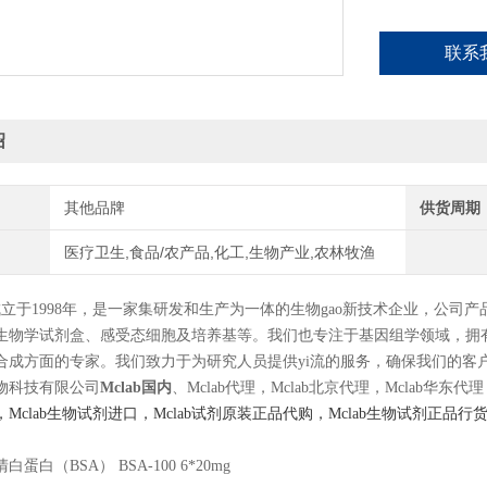
联系
绍
其他品牌
供货周期
医疗卫生,食品/农产品,化工,生物产业,农林牧渔
司成立于1998年，是一家集研发和生产为一体的生物gao新技术企业，公
生物学试剂盒、感受态细胞及培养基等。我们也专注于基因组学领域，拥
合成方面的专家。我们致力于为研究人员提供yi流的服务，确保我们的客
物科技有限公司
Mclab国内
、Mclab代理，Mclab北京代理，Mclab华东代
Mclab生物试剂进口，Mclab试剂原装正品代购，Mclab生物试剂
蛋白（BSA） BSA-100 6*20mg