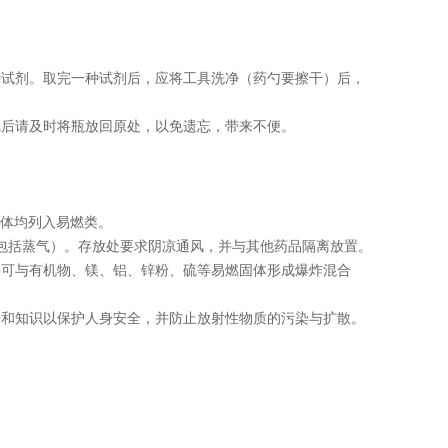
种试剂。取完一种试剂后，应将工具洗净（药勺要擦干）后，
完后请及时将瓶放回原处，以免遗忘，带来不便。
液体均列入易燃类。
包括蒸气）。存放处要求阴凉通风，并与其他药品隔离放置。
并可与有机物、镁、铝、锌粉、硫等易燃固体形成爆炸混合
备和知识以保护人身安全，并防止放射性物质的污染与扩散。