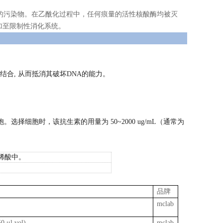
的污染物。在乙酰化过程中，任何痕量的活性核酸酶均被灭
加至限制性消化系统。
相结合, 从而抵消其破坏DNA的能力。
细胞时，该抗生素的用量为 50~2000 ug/mL（通常为
于稀酸中。
品牌
mclab
(50 μl vol)
mclab