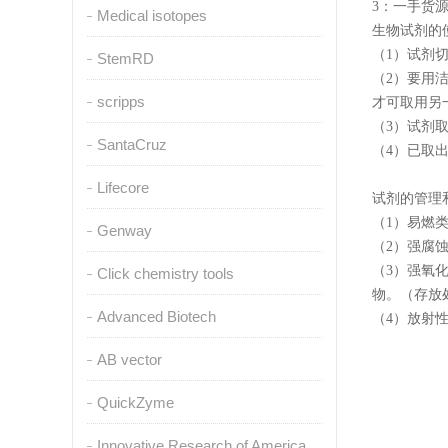
3：一手货
Medical isotopes
生物试剂的
（1）试剂
StemRD
（2）要用
scripps
才可取用另
（3）试剂
SantaCruz
（4）已取
Lifecore
试剂的管理
（1）易燃
Genway
（2）强腐
（3）强氧
Click chemistry tools
物。（存放
Advanced Biotech
（4）放射
AB vector
QuickZyme
Innovative Research of America