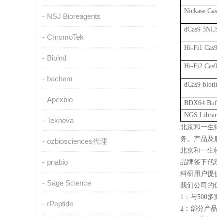
Nickase Ca
NSJ Bioreagents
dCas9 3NL
ChromoTek
Hi-Fi1 Ca
Bioind
Hi-Fi2 Ca
bachem
dCas9-biot
Apexbio
BDX64 Buf
NGS Library
Teknova
北京和一生
务。产品及
ozbiosciences代理
北京和一生
pnabio
品牌签下代理，si
科研用户提
Sage Science
我们公司的
1：与50
rPeptide
2：部分产