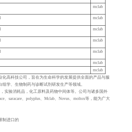
mclab
l
mclab
l
mclab
l
mclab
l
mclab
mclab
mclab
业化高科技公司，旨在为生命科学的发展提供全面的产品与服
白组学、生物制药与诊断试剂研发生产等领域。
仪器，实验消耗品，化工原料及药物中间体等。公司与诸多国外
nce、saracare、polyplus、Mclab、Novus、moltox等，能为广大
限制进口的