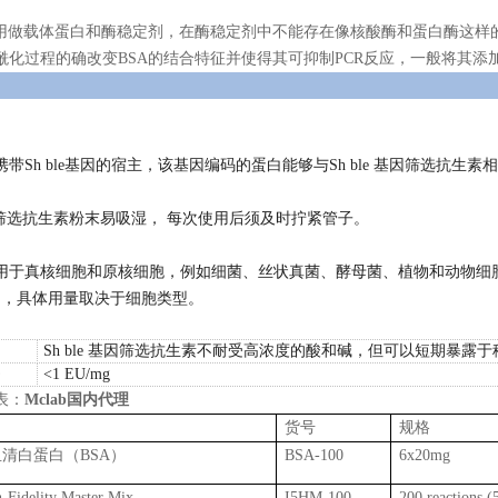
A用做载体蛋白和酶稳定剂，在酶稳定剂中不能存在像核酸酶和蛋白酶这样
酰化过程的确改变BSA的结合特征并使得其可抑制PCR反应，一般将其添
带Sh ble基因的宿主，该基因编码的蛋白能够与Sh ble 基因筛选抗生素
 基因筛选抗生素粉末易吸湿，
每次使用后须及时拧紧管子。
于真核细胞和原核细胞，例如细菌、丝状真菌、酵母菌、植物和动物细胞。选择
/mL），具体用量取决于细胞类型。
Sh ble 基因筛选抗生素不耐受高浓度的酸和碱，但可以短期暴露
<1 EU/mg
表：
Mclab国内代理
货号
规格
清白蛋白（BSA）
BSA-100
6x20mg
-Fidelity Master Mix
I5HM-100
200 reactions 