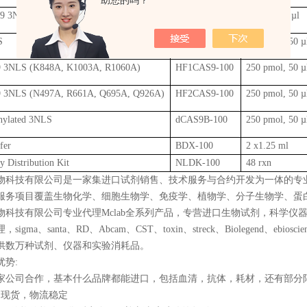
助您的吗？
s9 3NLS
NICKASE-200
1 nmol, 50 µl
S
dCAS9-100
250 pmol, 50 µ
s9 3NLS (K848A, K1003A, R1060A)
HF1CAS9-100
250 pmol, 50 µ
s9 3NLS (N497A, R661A, Q695A, Q926A)
HF2CAS9-100
250 pmol, 50 µ
inylated 3NLS
dCAS9B-100
250 pmol, 50 µ
fer
BDX-100
2 x1.25 ml
 Distribution Kit
NLDK-100
48 rxn
物科技有限公司是一家集进口试剂销售、技术服务与合约开发为一体的专
服务项目覆盖生物化学、细胞生物学、免疫学、植物学、分子生物学、蛋
物科技有限公司专业代理Mclab全系列产品，专营进口生物试剂，科学
gma、santa、RD、Abcam、CST、toxin、streck、Biolegend、ebioscie
供数万种试剂、仪器和实验消耗品。
优势:
0多家公司合作，基本什么品牌都能进口，包括血清，抗体，耗材，还有部分
品现货，物流稳定