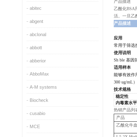
产品描述
abitec
乙酰化BS
活。一旦乙
abgent
产品描述
abclonal
应用
常用于筛选携
abbott
使用说明
Sh ble
abberior
适用样本
AbboMax
能够有效作用
300 ug
A-M systems
技术规格
稳定性
Biocheck
内毒素水平
热销产品列
cusabio
产品
乙酰化牛血
MCE
I-5 2X High