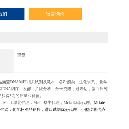
我们
留言询价
现货
司产品涵盖DNA测序相关试剂及耗材、各种酶类、生化试剂、化学
有DNA测序，发酵，片段分析，分子克隆，过表达，蛋白质纯
户获得*高的质量和价值。
理，Mclab华北代理，Mclab华中代理，Mclab华南代理。
Mclab生
正品行货代购，化学标准品销售，进口试剂优势代理，小型仪器优势