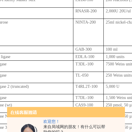
RNASR-200
2,000U 20U/ul
arose
NINTA-200
25ml nickel-ch
GAB-300
100 ml
ligase
EDLA-100
1,000 units
gase
T3DL-100
7500 Weiss uni
gase
TL-050
250 Weiss units
se 2 (truncated)
T4RL2T-100
5,000 U
gase
T7DL-100
1,500 Weiss uni
se (wt)
CAS9-100
250 pmol, 50 µ
ase NLS
CAS9N-100
250 pmol, 50 µ
欢迎您！
来自局域网的朋友！有什么可以帮
ase 3NLS
CAS9N3-100
250 pmol, 50 µ