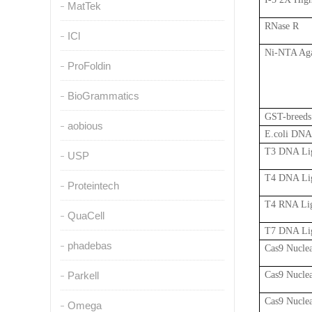
MatTek
RNase R
ICl
Ni-NTA Ag
ProFoldin
BioGrammatics
GST-breeds
aobious
E.coli DNA 
T3 DNA Li
USP
T4 DNA Li
Proteintech
T4 RNA Liga
QuaCell
T7 DNA Li
phadebas
Cas9 Nuclea
Parkell
Cas9 Nucle
Cas9 Nucle
Omega