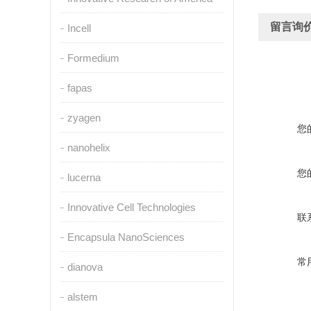
留言询
Incell
Formedium
fapas
zyagen
您
nanohelix
您
lucerna
Innovative Cell Technologies
联
Encapsula NanoSciences
常
dianova
alstem