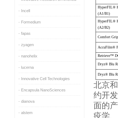
HyperFIL® H
Incell
(A1/B1)
HyperFIL® HA
Formedium
(A2/B2)
fapas
Comfort Grip
zyagen
AccuFilm® Fu
nanohelix
Retrieve™ D
Dryz® Blu Ret
lucerna
Dryz® Blu Re
Innovative Cell Technologies
北京和
Encapsula NanoSciences
约开发
dianova
面的产
alstem
疫学、