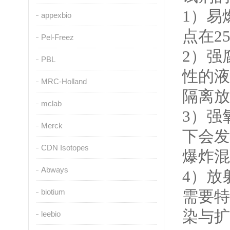
1
）易
appexbio
点在
2
Pel-Freez
2
）强
PBL
性的液
MRC-Holland
隔离放
mclab
3
）强
Merck
下会发
CDN Isotopes
爆炸混
Abways
4
）放
biotium
需要特
染与扩
leebio