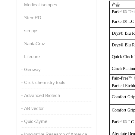
Medical isotopes
产品
Parkell® Uni
StemRD
Parkell® LC 
scripps
Dryz® Blu Re
SantaCruz
Dryz® Blu Re
Lifecore
Quick Cinch 
Cinch Platin
Genway
Pain-Free™ G
Click chemistry tools
Parkell Etchi
Advanced Biotech
Comfort Grip
AB vector
Comfort Grip
QuickZyme
Parkell® LC 
Absolute De
Innovative Research of America