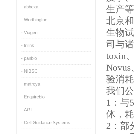
生产等
abbexa
北京和
Worthington
生物试
Viagen
司与诸
trilink
toxin
panbio
Novus
NIBSC
验消耗
matreya
我们公
Enquirebio
1
：与
AGL
体，耗
Cell Guidance Systems
2
：部