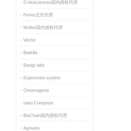
G-biosciences国内授权代理
Fisher北京代理
Moltox国内授权代理
Vector
Badrilla
Bangs labs
Expression system
Chromogenix
nano Composix
BioChain国内授权代理
Agrisera