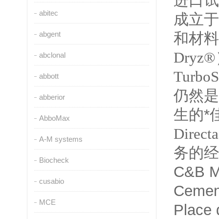
进口试
abitec
成立于
abgent
和材料
Dryz®
abclonal
Turbo
abbott
仍然是
abberior
生的*
AbboMax
Directa
A-M systems
务的经
Biocheck
C&B M
cusabio
Cement
MCE
Place 