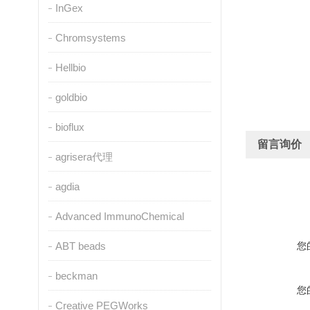
InGex
Chromsystems
Hellbio
goldbio
bioflux
留言询价
agrisera代理
agdia
Advanced ImmunoChemical
ABT beads
您
beckman
您
Creative PEGWorks