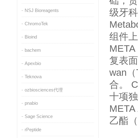
础，贵
级牙科
NSJ Bioreagents
Met
ChromoTek
组件上
Bioind
MET
bachem
复表面
Apexbio
wan
Teknova
合。 
ozbiosciences代理
十项独
pnabio
META
Sage Science
乙酯（
rPeptide