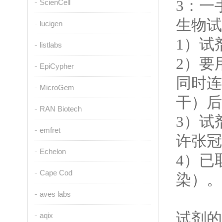
3
：一
ScienCell
生物试
lucigen
1
）试
listlabs
2
）要
EpiCypher
同时连
MicroGem
干）后
RAN Biotech
3
）试
emfret
许张冠
Echelon
4
）已
Cape Cod
染）。
aves labs
试剂的
aqix