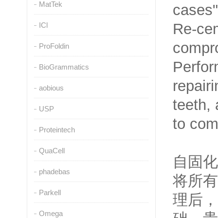
MatTek
cases"
Re-cem
ICl
compro
ProFoldin
Perfor
BioGrammatics
repair
aobious
teeth,
USP
to com
Proteintech
QuaCell
自固化
phadebas
将所有
Parkell
理后，
Omega