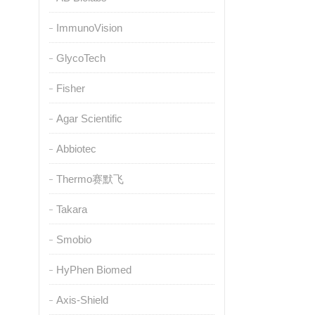
ImmunoVision
GlycoTech
Fisher
Agar Scientific
Abbiotec
Thermo赛默飞
Takara
Smobio
HyPhen Biomed
Axis-Shield