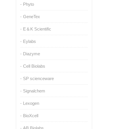
Phyto
GeneTex
E＆K Scientific
Eylabs
Diazyme
Cell Biolabs
SP scienceware
Signalchem
Lexogen
BioXcell
AB Biolabs