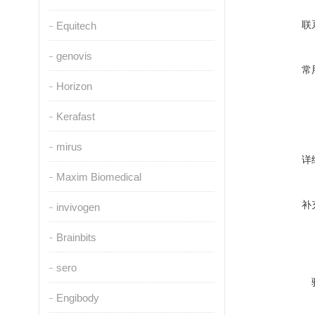
联
Equitech
genovis
常
Horizon
Kerafast
mirus
详
Maxim Biomedical
补
invivogen
Brainbits
sero
Engibody