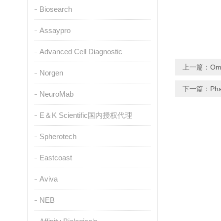
Biosearch
Assaypro
Advanced Cell Diagnostic
上一篇：
O
Norgen
下一篇：
Ph
NeuroMab
E＆K Scientific国内授权代理
Spherotech
Eastcoast
Aviva
NEB