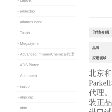
celetrix
addexbio
adamas nano
详情介绍
Tosoh
Megazyme
品牌
Advanced ImmunoChemical代理
应用领域
ADS Biotec
北京和
Ademtech
Parkell
inalco
代理。
abpcorp
装正品
abm