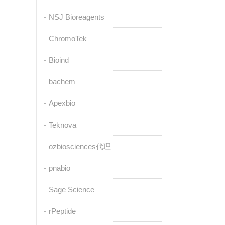
NSJ Bioreagents
ChromoTek
Bioind
bachem
Apexbio
Teknova
ozbiosciences代理
pnabio
Sage Science
rPeptide