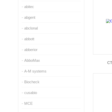
abitec
abgent
abclonal
abbott
abberior
AbboMax
CT
A-M systems
Biocheck
cusabio
MCE