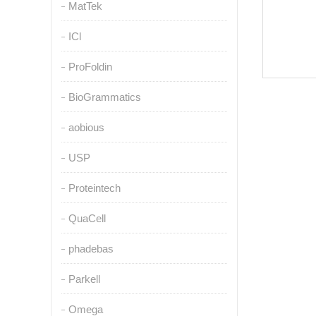
MatTek
ICl
ProFoldin
BioGrammatics
aobious
USP
Proteintech
QuaCell
phadebas
Parkell
Omega