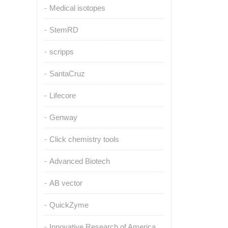
Medical isotopes
StemRD
scripps
SantaCruz
Lifecore
Genway
Click chemistry tools
Advanced Biotech
AB vector
QuickZyme
Innovative Research of America