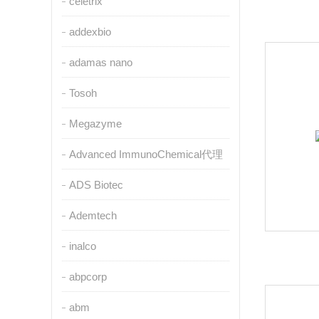
celetrix
addexbio
adamas nano
Tosoh
Megazyme
Advanced ImmunoChemical代理
ADS Biotec
Ademtech
inalco
abpcorp
abm