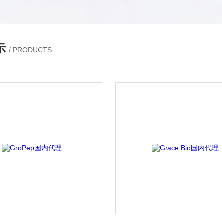
示
/ PRODUCTS