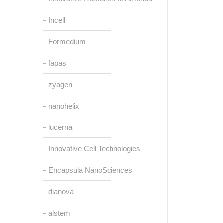
Incell
Formedium
fapas
zyagen
nanohelix
lucerna
Innovative Cell Technologies
Encapsula NanoSciences
dianova
alstem