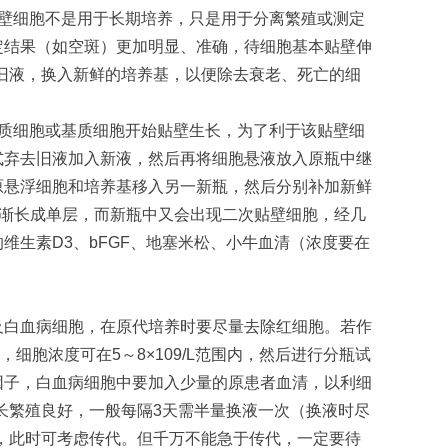
壁细胞不是用于长期培养，只是用于分离繁殖或测定
定结果（如空斑）更加明显、准确，待细胞基本贴壁伸
旧液，换入新鲜的培养基，以便除去衰老、死亡的细
质细胞或基质细胞开始贴壁生长，为了利于该贴壁细
式弃去旧液加入新液，然后再将细胞悬液放入原瓶中继
原悬浮细胞和培养基移入另一新瓶，然后分别补加新鲜
渐长成单层，而新瓶中又会出现二次贴壁细胞，经几
的维生素
D3
、
bFGF
、地塞米松、小牛血清（浓度要在
及白血病细胞，在原代培养时要尽量去除红细胞。若作
，细胞浓度可在
5
～
8×109/L
范围内，然后进行分瓶试
因子，白血病细胞中要加入少量的原患者血清，以利细
长繁殖良好，一般每隔
3
天需半量换液一次（换液时尽
，此时可考虑传代。但千万不能急于传代，一定要待