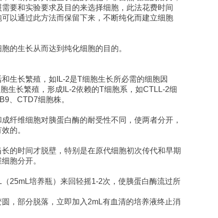
照需要和实验要求及目的来选择细胞，此法花费时间
胞可以通过此方法而保留下来，不断纯化而建立细胞
细胞的生长从而达到纯化细胞的目的。
活和生长繁殖，如
IL-2
是
T
细胞生长所必需的细胞因
细胞生长繁殖，形成
IL-2
依赖的
T
细胞系，如
CTLL-2
细
B9
、
CTD7
细胞株。
和成纤维细胞对胰蛋白酶的耐受性不同，使两者分开，
有效的。
当长的时间才脱壁，特别是在原代细胞初次传代和早期
维细胞分开。
L
（
25mL
培养瓶）来回轻摇
1-2
次，使胰蛋白酶流过所
变圆，部分脱落，立即加入
2mL
有血清的培养液终止消