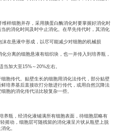
纤维样细胞并存，采用胰蛋白酶消化时要掌握好消化时
适当的消化时间及时中止消化。在早先传代时，其消化
泡沫在悬液中形成，以尽可能减少对细胞的机械损
消化分离的细胞悬液有组织块，也一并传入到培养瓶，
适当加大至
15%
～
20%
左右。
行细胞传代。贴壁生长的细胞用消化法传代，部分贴壁
新鲜培养基后直接吹打分散进行传代，或用自然沉降法
壁细胞的消化传代法比较复杂一些。
培养瓶，经消化液铺满所有细胞表面，待细胞层略有
轻轻摇动，细胞层可随残留的消化液呈片状从瓶壁上脱
止消化。