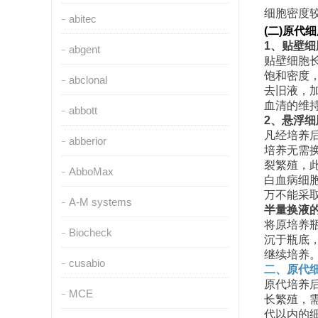
细胞密度
abitec
(
二
)
原代细
1
、贴壁细
abgent
贴壁细胞
饱和密度
abclonal
去旧液，
血清的维
abbott
2
、悬浮细
凡经培养
abberior
培养无需
裂繁殖，
AbboMax
白血病细
万不能采
A-M systems
半量换液
将原培养
Biocheck
沉于瓶底
继续培养
cusabio
二、原代
原代培养
MCE
长繁殖，
代以内的