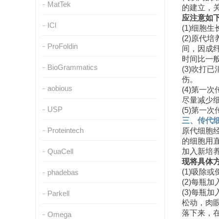
MatTek
的建立，
应注意如
ICl
(1)
细胞生
(2)
原代培
ProFoldin
间，因成
时间比一
BioGrammatics
(3)
吹打已
伤。
aobious
(4)第一次
尽量减少
USP
(5)第一次
三、传代
Proteintech
原代细胞
的细胞用
QuaCell
加入新培
现将具体
(1)
吸除或
phadebas
(2)
每瓶加
(3)
每瓶加
Parkell
松动，肉
落下来，
Omega