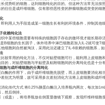
生长优势旺的细胞，达到细胞纯化的目的。但这种方法常无法按
来的往往是成纤维细胞。仅有那些恶性变的肿瘤细胞或突变的细
化
，即利用人为手段造成某一细胞生长有利的环境条件，抑制其他
子依赖纯化法
组织中某些细胞需要有特殊的细胞因子存在的微环境才能长期存
F
是
B
细胞的生长因子，体外培养中淋巴细胞若加入
IL-2
就可使
T
其他细胞则自然被淘汰，采用此法还建立了
IL-6
依赖的细胞系，如
法
是比较常用的纯化方法，不仅对贴壁细胞可行，能利用上皮细胞
的目的，对贴壁细胞与半贴壁及粘附细胞间的分离纯化也是十分
细胞与成纤维细胞的分离纯化
蛋白酶的作用下，由于成纤维细胞先脱壁，而上皮细胞要消化相
种差别尤为明显，故可采用多次差别消化方法将上皮细胞和成纤
：
规消化传代方式
将
0.25%
胰蛋白酶注入培养瓶内两次，每次加
1m
面，然后倒掉。
塞（或盖），将培养瓶放在倒置显微镜下观察，发现纤维样细胞