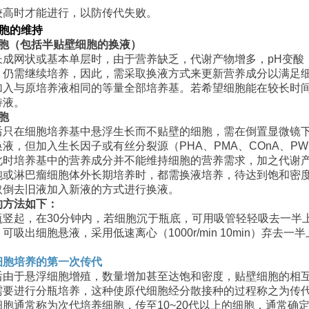
较高时才能进行，以防传代失败。
胞的维持
胞（包括半贴壁细胞的换液）
长成网状或基本单层时，由于营养缺乏，代谢产物增多，
pH
变酸
，仍需继续培养，因此，需采取换液方式来更新营养成分以满足
加入与原培养液相同的等量全部培养基。若希望细胞能在较长时
持液。
胞
后只在细胞培养基中悬浮生长而不贴壁的细胞，需在倒置显微镜
换液，但加入生长因子或有丝分裂源（
PHA
、
PMA
、
COnA
、
PW
此时培养基中的营养成分并不能维持细胞的营养需求，加之代谢
胞或淋巴瘤细胞体外长期培养时，都需换液培养，待达到饱和密
取倒去旧液加入新液的方式进行换液。
的方法如下：
瓶竖起，在
30
分钟内，若细胞沉于瓶底，可用吸管轻轻吸去一半
，可吸出细胞悬液，采用低速离心（
1000r/min 10min
）弃去一半
。
细胞培养的第一次传代
后由于悬浮细胞增殖，数量增加甚至达饱和密度，贴壁细胞的相
需要进行分瓶培养，这种使原代细胞经分散接种的过程称之为传
细胞通常称为次代培养细胞，传至
10~20
代以上的细胞，通常确