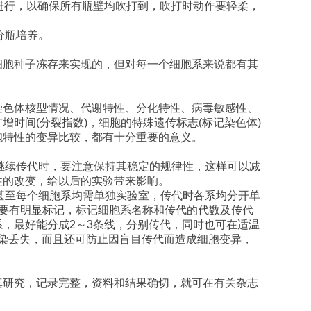
进行，以确保所有瓶壁均吹打到，吹打时动作要轻柔，
分瓶培养。
细胞种子冻存来实现的，但对每一个细胞系来说都有其
染色体核型情况、代谢特性、分化特性、病毒敏感性、
扩增时间
(
分裂指数
)
，细胞的特殊遗传标志
(
标记染色体
)
胞特性的变异比较，都有十分重要的意义。
继续传代时，要注意保持其稳定的规律性，这样可以减
性的改变，给以后的实验带来影响。
甚至每个细胞系均需单独实验室，传代时各系均分开单
要有明显标记，标记细胞系名称和传代的代数及传代
系，最好能分成
2
～
3
条线，分别传代，同时也可在适温
染丢失，而且还可防止因盲目传代而造成细胞变异，
真研究，记录完整，资料和结果确切，就可在有关杂志