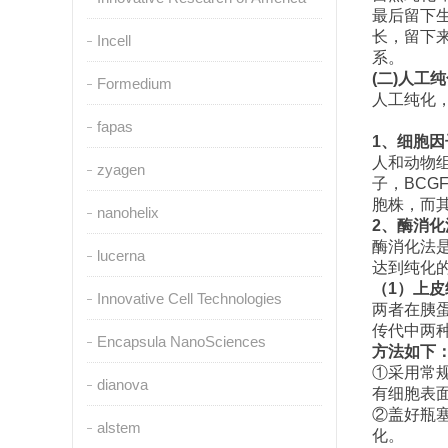
最后留下
长，留下
Incell
系。
(
二
)
人工纯
Formedium
人工纯化
fapas
1
、细胞因
人和动物
zyagen
子，
BCG
胞株，而
nanohelix
2
、酶消化
酶消化法
lucerna
达到纯化
（
1
）上皮
Innovative Cell Technologies
两者在胰
传代中两
Encapsula NanoSciences
方法如下
①
采用常
dianova
有细胞表
②
盖好瓶
alstem
化。