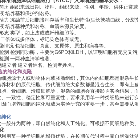
国标准细胞库或细胞银行（
ATCC
）入库细胞的基本要求：
简历
组织来源日期、物种、组织来源、性别、年龄、供体正常
液
培养基和保护剂名称。
活力
冻融前后细胞接种存活率和生长特性
(
生长繁殖曲线，分裂
液
培养基种类和名称、血清来源及浓度。
形态
类型，如上皮或成纤维细胞等。
二倍体或多倍体，标记染色体有或无。
染情况
包括细胞、真菌、支原体、原虫和病毒等。
检测
检测同功酶，主要为
G6PD
和
LDH
，以证明细胞有无交叉污
检测
一两种血清学检测。
胞建立者
建立者姓名、检测者姓名。
胞的纯化和克隆
的细胞源于人或动物体内或胚胎组织，其体内的细胞都是混杂生
培养材料的原代细胞、传代细胞绝大多数都呈混合生长，即有上
细胞、骨细胞、滑膜细胞等，混杂的细胞会直接影响实验结果，
性、一致性、稳定性和可重复性，要求采用单一种类细胞来进行
，因而培养细胞的纯化就成为实验研究的重要一步，甚至需要从
的纯化
化一般分为两种，即自然纯化和人工纯化。可根据不同细胞种类
化
即利用某一种类细胞的增殖优势，在长期传代过程中靠自然淘汰