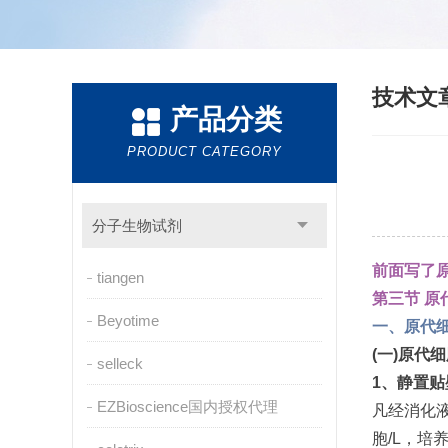
技术文
产品分类
PRODUCT CATEGORY
分子生物试剂
前面写了
tiangen
第三节
原
Beyotime
一、原代
(
一
)
原代细
selleck
1
、静置贴
EZBioscience国内授权代理
凡经消化
胞
/L
，培