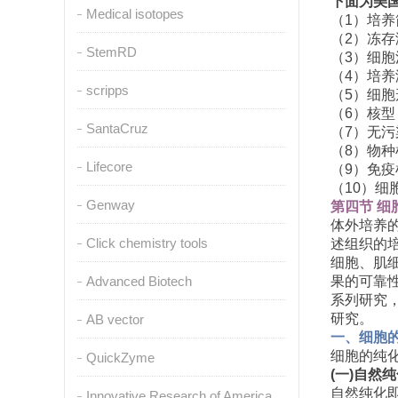
下面为美
Medical isotopes
（
1
）培养
（
2
）冻存
StemRD
（
3
）细胞
（
4
）培养
scripps
（
5
）细胞
（
6
）核型
SantaCruz
（
7
）无污
（
8
）物种
Lifecore
（
9
）免疫
（
10
）细
Genway
第四节
细
体外培养
Click chemistry tools
述组织的
细胞、肌
Advanced Biotech
果的可靠
系列研究
研究。
AB vector
一、细胞
细胞的纯
QuickZyme
(
一
)
自然纯
自然纯化
Innovative Research of America