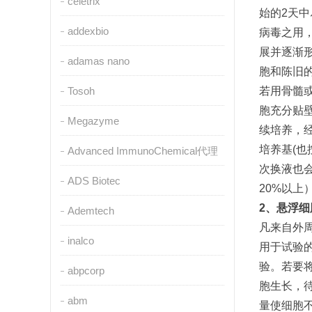
celetrix
始的
2
天中
addexbio
病毒之用
展并逐渐
adamas nano
胞和陈旧
Tosoh
若用骨髓
胞充分贴
Megazyme
续培养，
培养基
(
也
Advanced ImmunoChemical代理
次换液也
ADS Biotec
20%
以上
2
、悬浮细
Ademtech
凡来自外
inalco
用于试验
验。若要
abpcorp
胞生长，
abm
量使细胞