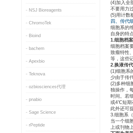
(4)
加入全
不要用力
NSJ Bioreagents
(5)
用计数
四、传代
ChromoTek
细胞系的
自身的特
Bioind
1.
细胞档
细胞档案
bachem
致瘤特性
等，这些
Apexbio
2.
换液传
(1)
细胞系
Teknova
少由于传
(2)
多种细
ozbiosciences代理
独操作，
时间。若
pnabio
或
4
℃
短期
此外还可
Sage Science
3.
细胞系
当一个细
rPeptide
上或刊物