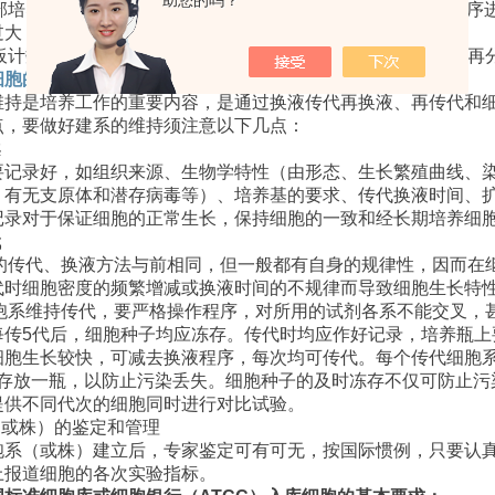
助您的吗？
部培养基
5mL
，用吸管反复吹打瓶壁上的细胞，吹打时要按顺序
过大，尽可能不要出现泡沫，以避免细胞的机械损伤。
板计数，计算细胞的浓度，并用培养基调整适当的细胞浓度后再
细胞的建系和维持
维持是培养工作的重要内容，是通过换液传代再换液、再传代和
点，要做好建系的维持须注意以下几点：
案
要记录好，如组织来源、生物学特性（由形态、生长繁殖曲线、
、有无支原体和潜存病毒等）、培养基的要求、传代换液时间、
记录对于保证细胞的正常生长，保持细胞的一致和经长期培养细
代
的传代、换液方法与前相同，但一般都有自身的规律性，因而在
代时细胞密度的频繁增减或换液时间的不规律而导致细胞生长特
胞系维持传代，要严格操作程序，对所用的试剂各系不能交叉，
每传
5
代后，细胞种子均应冻存。传代时均应作好记录，培养瓶上
细胞生长较快，可减去换液程序，每次均可传代。每个传代细胞
存放一瓶，以防止污染丢失。细胞种子的及时冻存不仅可防止污
提供不同代次的细胞同时进行对比试验。
（或株）的鉴定和管理
胞系（或株）建立后，专家鉴定可有可无，按国际惯例，只要认
上报道细胞的各次实验指标。