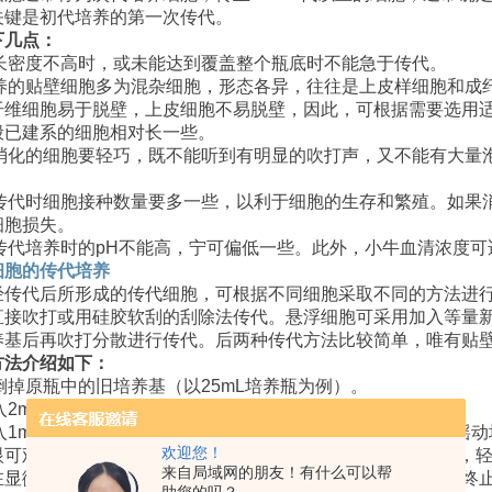
关键是初代培养的第一次传代。
下几点：
长密度不高时，或未能达到覆盖整个瓶底时不能急于传代。
养的贴壁细胞多为混杂细胞，形态各异，往往是上皮样细胞和成
纤维细胞易于脱壁，上皮细胞不易脱壁，因此，可根据需要选用
般已建系的细胞相对长一些。
消化的细胞要轻巧，既不能听到有明显的吹打声，又不能有大量
传代时细胞接种数量要多一些，以利于细胞的生存和繁殖。如果
细胞损失。
传代培养时的
pH
不能高，宁可偏低一些。此外，小牛血清浓度可
细胞的传代培养
经传代后所形成的传代细胞，可根据不同细胞采取不同的方法进
直接吹打或用硅胶软刮的刮除法传代。悬浮细胞可采用加入等量
养基后再吹打分散进行传代。后两种传代方法比较简单，唯有贴
方法介绍如下：
倒掉原瓶中的旧培养基（以
25mL
培养瓶为例）。
入
2mL
，无钙、镁
PBS
，漂洗一次后倒掉。
入
1mL
消化液（
0.25%
胰蛋白酶或
0.02
鞹
A
或混合液），轻轻摇动
欢迎您！
眼可观察到
“
薄膜
"
现象时，倒掉消化液，再继续作用
2
～
3
分钟，
来自局域网的朋友！有什么可以帮
在显微镜下可发现细胞回缩变圆，细胞间隙增大，此时应立即终