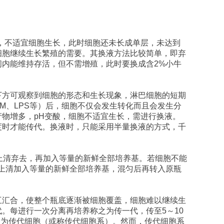
，不适宜细胞生长，此时细胞还未长成单层，未达到
细胞继续生长繁殖的需要。其换液方法比较简单，即弃
间内能维持存活，但不需增殖，此时要换成含
2%
小牛
下方可观察到细胞的形态和生长现象，淋巴细胞的短期
M
、
LPS
等）后，细胞不仅会发生转化而且会发生分
产物增多，
pH
变酸，细胞不适宜生长，需进行换液。
度时才能传代。换液时，只能采用半量换液的方式，千
上清弃去，再加入等量的新鲜全部培养基。若细胞不能
上清加入等量的新鲜全部培养基，混匀后再转入原瓶
互汇合，使整个瓶底逐渐被细胞覆盖，细胞难以继续生
代。每进行一次分离再培养称之为传一代，传至
5
～
10
定为传代细胞（或称传代细胞系）。然而，传代细胞系