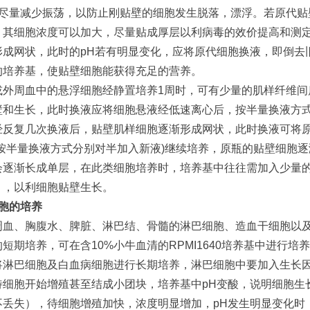
尽量减少振荡，以防止刚贴壁的细胞发生脱落，漂浮。若原代贴
，其细胞浓度可以加大，尽量贴成厚层以利病毒的效价提高和测
形成网状，此时的
pH
若有明显变化，应将原代细胞换液，即倒去
的培养基，使贴壁细胞能获得充足的营养。
或外周血中的悬浮细胞经静置培养
1
周时，可有少量的肌样纤维间
壁和生长，此时换液应将细胞悬液经低速离心后，按半量换液方
经反复几次换液后，贴壁肌样细胞逐渐形成网状，此时换液可将
按半量换液方式分别对半加入新液
)
继续培养，原瓶的贴壁细胞逐
会逐渐长成单层，在此类细胞培养时，培养基中往往需加入少量
），以利细胞贴壁生长。
胞的培养
周血、胸腹水、脾脏、淋巴结、骨髓的淋巴细胞、造血干细胞以
的短期培养，可在含
10%
小牛血清的
RPMI1640
培养基中进行培养
将淋巴细胞及白血病细胞进行长期培养，淋巴细胞中要加入生长
待细胞开始增殖甚至结成小团块，培养基中
pH
变酸，说明细胞生
不丢失），待细胞增殖加快，浓度明显增加，
pH
发生明显变化时