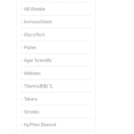
AB Biolabs
ImmunoVision
GlycoTech
Fisher
Agar Scientific
Abbiotec
Thermo赛默飞
Takara
Smobio
HyPhen Biomed