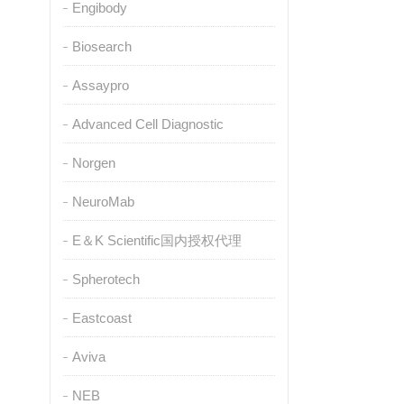
Engibody
Biosearch
Assaypro
Advanced Cell Diagnostic
Norgen
NeuroMab
E＆K Scientific国内授权代理
Spherotech
Eastcoast
Aviva
NEB