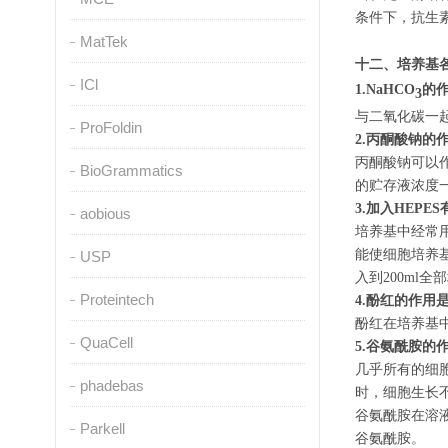
条件下，抗生
MatTek
十二、培养基
ICl
1.NaHCO
的
3
与二氧化碳一
ProFoldin
2.丙酮酸钠的
丙酮酸钠可以
BioGrammatics
的贮存液浓度一
3.加入HEPE
aobious
培养基中经常用的
能使细胞培养基在
USP
入到200ml全
Proteintech
4.酚红的作用
酚红在培养基
QuaCell
5.谷氨酰胺的
几乎所有的细
phadebas
时，细胞生长
谷氨酰胺在溶
Parkell
谷氨酰胺。