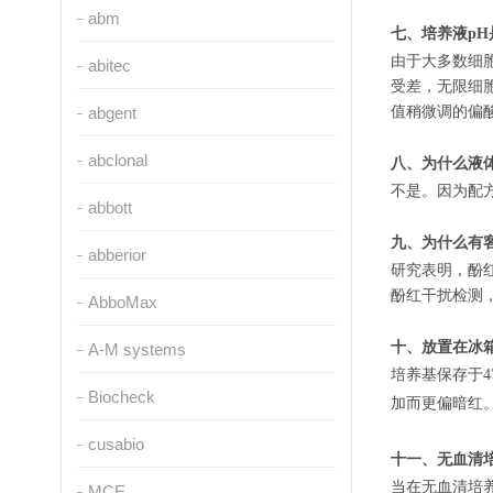
abm
七、培养液p
由于大多数细胞
abitec
受差，无限细
值稍微调的偏酸
abgent
abclonal
八、为什么液体
不是。因为配方
abbott
九、为什么有
abberior
研究表明，酚
酚红干扰检测
AbboMax
十、放置在冰
A-M systems
培养基保存于4
Biocheck
加而更偏暗红
cusabio
十一、无血清
当在无血清培
MCE