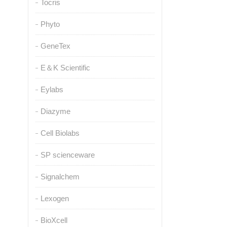
Tocris
Phyto
GeneTex
E＆K Scientific
Eylabs
Diazyme
Cell Biolabs
SP scienceware
Signalchem
Lexogen
BioXcell