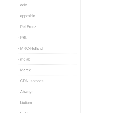
aqix
appexbio
Pel-Freez
PBL
MRC-Holland
mclab
Merck
CDN Isotopes
Abways
biotium