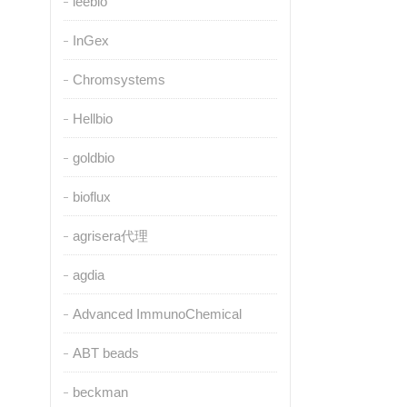
leebio
InGex
Chromsystems
Hellbio
goldbio
bioflux
agrisera代理
agdia
Advanced ImmunoChemical
ABT beads
beckman