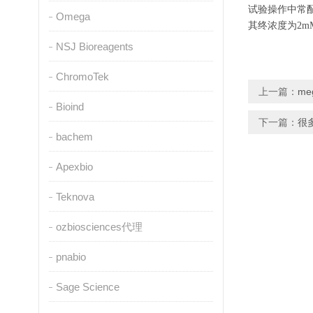
试验操作中常配
Omega
其终浓度为2m
NSJ Bioreagents
ChromoTek
上一篇：
me
Bioind
下一篇：
很
bachem
Apexbio
Teknova
ozbiosciences代理
pnabio
Sage Science