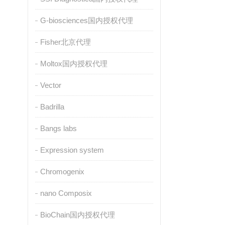
G-biosciences国内授权代理
Fisher北京代理
Moltox国内授权代理
Vector
Badrilla
Bangs labs
Expression system
Chromogenix
nano Composix
BioChain国内授权代理