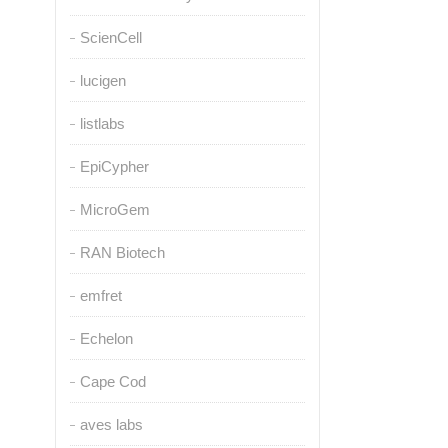
ScienCell
lucigen
listlabs
EpiCypher
MicroGem
RAN Biotech
emfret
Echelon
Cape Cod
aves labs