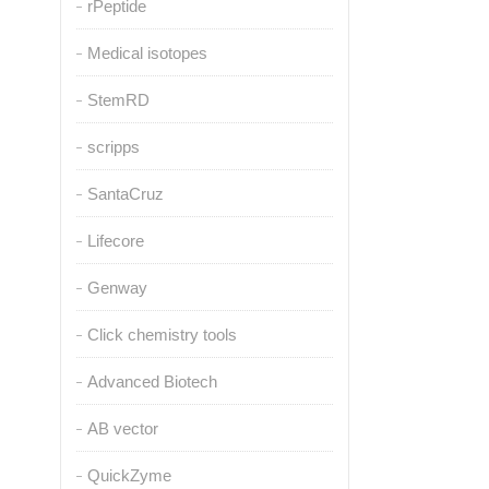
rPeptide
Medical isotopes
StemRD
scripps
SantaCruz
Lifecore
Genway
Click chemistry tools
Advanced Biotech
AB vector
QuickZyme