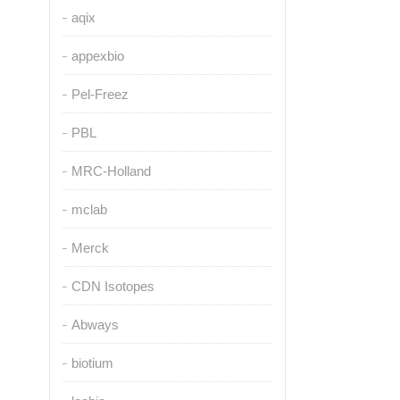
aqix
appexbio
Pel-Freez
PBL
MRC-Holland
mclab
Merck
CDN Isotopes
Abways
biotium