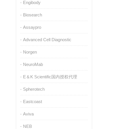
Engibody
Biosearch
Assaypro
Advanced Cell Diagnostic
Norgen
NeuroMab
E＆K Scientific国内授权代理
Spherotech
Eastcoast
Aviva
NEB