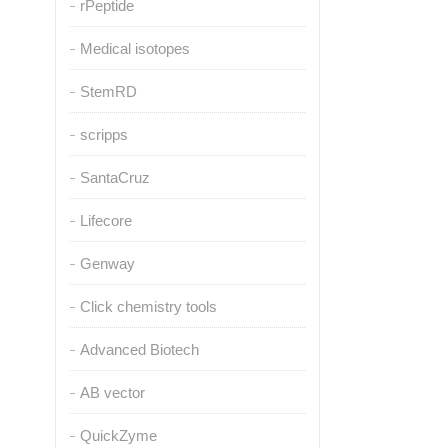
rPeptide
Medical isotopes
StemRD
scripps
SantaCruz
Lifecore
Genway
Click chemistry tools
Advanced Biotech
AB vector
QuickZyme