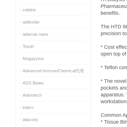
Pharmaceuti
celetrix
benefits.
addexbio
The HTD 96'
precision t
adamas nano
Tosoh
* Cost effe
open top of
Megazyme
* Teflon co
Advanced ImmunoChemical代理
* The novel
ADS Biotec
pockets and
apparatus. 
Ademtech
workstation
inalco
Common Ap
abpcorp
* Tissue Bi