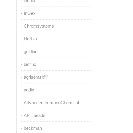
leebio
InGex
Chromsystems
Hellbio
goldbio
bioflux
agrisera代理
agdia
Advanced ImmunoChemical
ABT beads
beckman