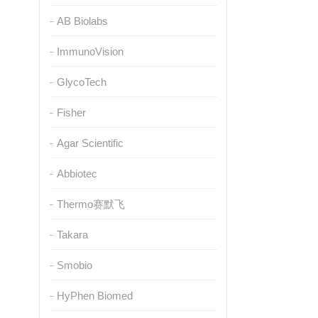
AB Biolabs
ImmunoVision
GlycoTech
Fisher
Agar Scientific
Abbiotec
Thermo赛默飞
Takara
Smobio
HyPhen Biomed