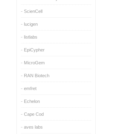
ScienCell
lucigen
listlabs
EpiCypher
MicroGem
RAN Biotech
emfret
Echelon
Cape Cod
aves labs