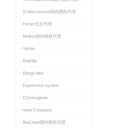
G-biosciences国内授权代理
Fisher北京代理
Moltox国内授权代理
Vector
Badrilla
Bangs labs
Expression system
Chromogenix
nano Composix
BioChain国内授权代理