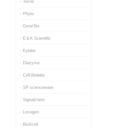
Tocris
Phyto
GeneTex
E＆K Scientific
Eylabs
Diazyme
Cell Biolabs
SP scienceware
Signalchem
Lexogen
BioXcell