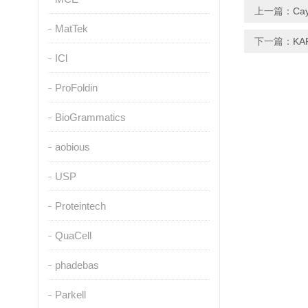
上一篇：
Ca
MatTek
下一篇：
K
ICl
ProFoldin
BioGrammatics
aobious
USP
Proteintech
QuaCell
phadebas
Parkell