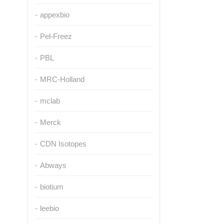
appexbio
Pel-Freez
PBL
MRC-Holland
mclab
Merck
CDN Isotopes
Abways
biotium
leebio