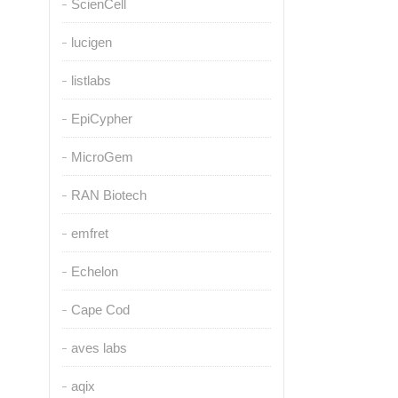
ScienCell
lucigen
listlabs
EpiCypher
MicroGem
RAN Biotech
emfret
Echelon
Cape Cod
aves labs
aqix