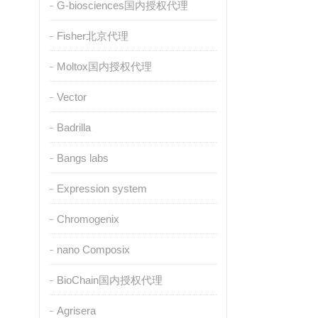
G-biosciences国内授权代理
Fisher北京代理
Moltox国内授权代理
Vector
Badrilla
Bangs labs
Expression system
Chromogenix
nano Composix
BioChain国内授权代理
Agrisera