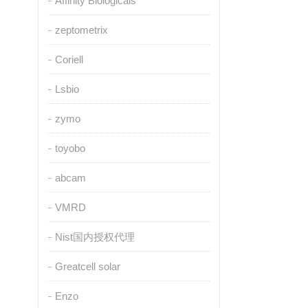
Affinity Biologicals
zeptometrix
Coriell
Lsbio
zymo
toyobo
abcam
VMRD
Nist国内授权代理
Greatcell solar
Enzo