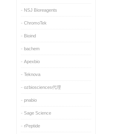
NSJ Bioreagents
ChromoTek
Bioind
bachem
Apexbio
Teknova
ozbiosciences代理
pnabio
Sage Science
rPeptide