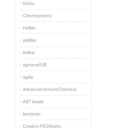
InGex
Chromsystems
Hellbio
goldbio
bioflux
agrisera代理
agdia
Advanced ImmunoChemical
ABT beads
beckman
Creative PEGWorks