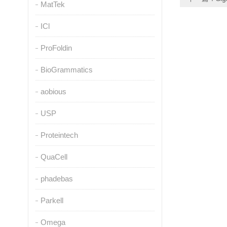
MatTek
ICl
ProFoldin
BioGrammatics
aobious
USP
Proteintech
QuaCell
phadebas
Parkell
Omega