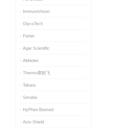
ImmunoVision
GlycoTech
Fisher
Agar Scientific
Abbiotec
Thermo赛默飞
Takara
Smobio
HyPhen Biomed
Axis-Shield