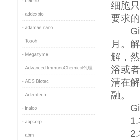
celetrix
细胞只
addexbio
要求的
adamas nano
Gib
Tosoh
月。解
解，然
Megazyme
浴或者
Advanced ImmunoChemical代理
清在解
ADS Biotec
融。
Ademtech
Gib
inalco
1.将
abpcorp
2.
abm