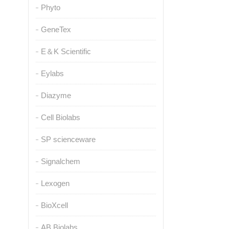
Phyto
GeneTex
E＆K Scientific
Eylabs
Diazyme
Cell Biolabs
SP scienceware
Signalchem
Lexogen
BioXcell
AB Biolabs