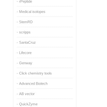
rPeptide
Medical isotopes
StemRD
scripps
SantaCruz
Lifecore
Genway
Click chemistry tools
Advanced Biotech
AB vector
QuickZyme