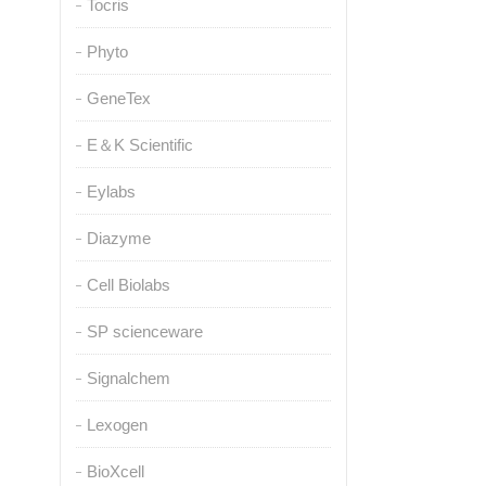
Tocris
Phyto
GeneTex
E＆K Scientific
Eylabs
Diazyme
Cell Biolabs
SP scienceware
Signalchem
Lexogen
BioXcell