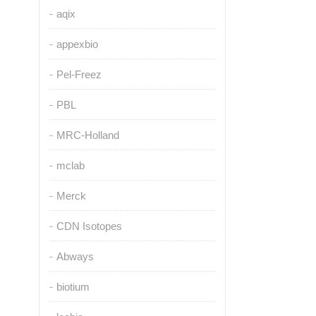
aqix
appexbio
Pel-Freez
PBL
MRC-Holland
mclab
Merck
CDN Isotopes
Abways
biotium