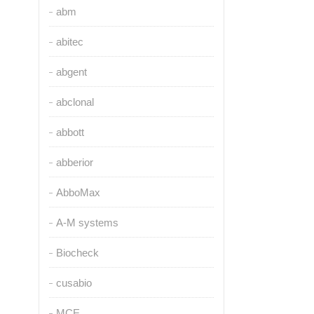
abm
abitec
abgent
abclonal
abbott
abberior
AbboMax
A-M systems
Biocheck
cusabio
MCE