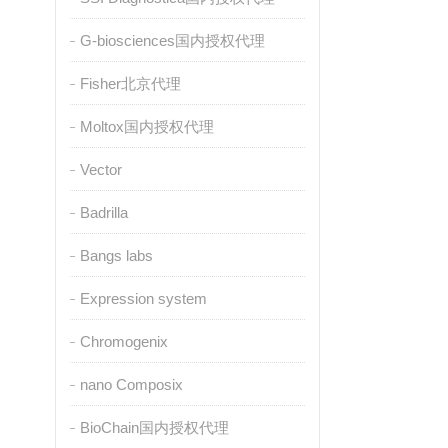
G-biosciences国内授权代理
Fisher北京代理
Moltox国内授权代理
Vector
Badrilla
Bangs labs
Expression system
Chromogenix
nano Composix
BioChain国内授权代理