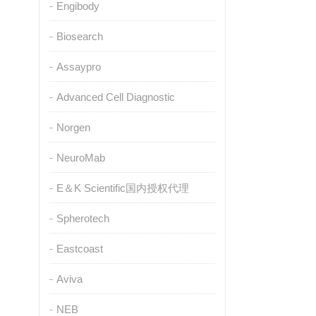
Engibody
Biosearch
Assaypro
Advanced Cell Diagnostic
Norgen
NeuroMab
E＆K Scientific国内授权代理
Spherotech
Eastcoast
Aviva
NEB