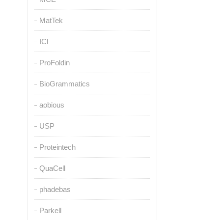
MatTek
ICl
ProFoldin
BioGrammatics
aobious
USP
Proteintech
QuaCell
phadebas
Parkell