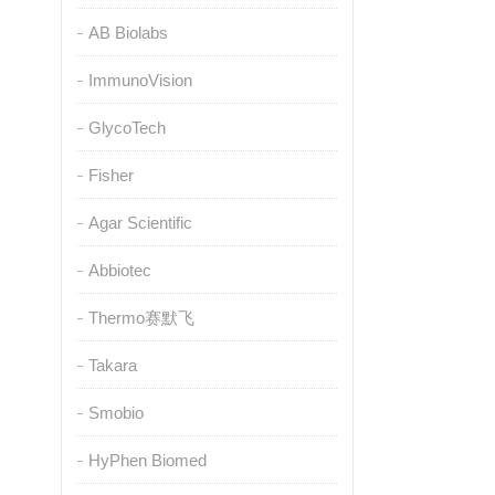
AB Biolabs
ImmunoVision
GlycoTech
Fisher
Agar Scientific
Abbiotec
Thermo赛默飞
Takara
Smobio
HyPhen Biomed