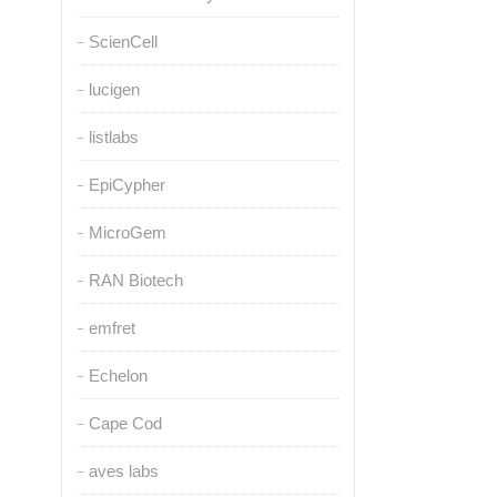
ScienCell
lucigen
listlabs
EpiCypher
MicroGem
RAN Biotech
emfret
Echelon
Cape Cod
aves labs