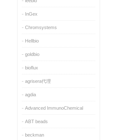
leebio
InGex
Chromsystems
Hellbio
goldbio
bioflux
agrisera代理
agdia
Advanced ImmunoChemical
ABT beads
beckman