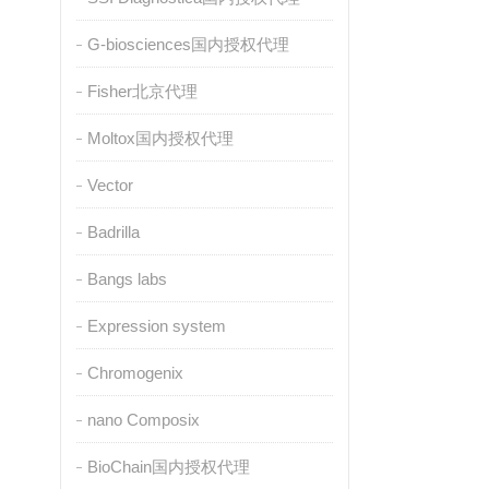
G-biosciences国内授权代理
Fisher北京代理
Moltox国内授权代理
Vector
Badrilla
Bangs labs
Expression system
Chromogenix
nano Composix
BioChain国内授权代理