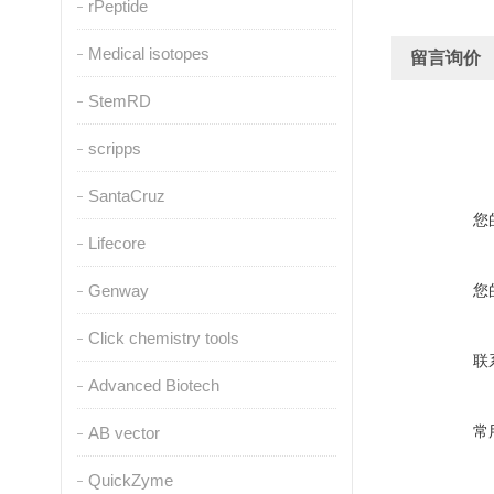
rPeptide
Medical isotopes
留言询价
StemRD
scripps
SantaCruz
您
Lifecore
Genway
您
Click chemistry tools
联
Advanced Biotech
常
AB vector
QuickZyme