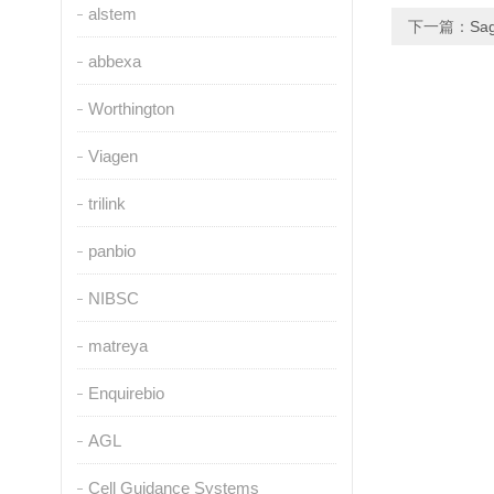
alstem
下一篇：
Sa
abbexa
Worthington
Viagen
trilink
panbio
NIBSC
matreya
Enquirebio
AGL
Cell Guidance Systems