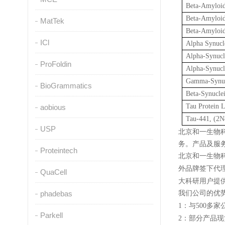
Beta-Amyloid
Beta-Amyloid
MatTek
Beta-Amyloid
ICl
Alpha Synuc
Alpha-Synucl
ProFoldin
Alpha-Synucl
Gamma-Synuc
BioGrammatics
Beta-Synucle
Tau Protein L
aobious
Tau-441, (2
USP
北京和一生物
务。产品及服
Proteintech
北京和一生物
外品牌签下代
QuaCell
大科研用户提
我们公司的优
phadebas
：与
多家
1
500
Parkell
：部分产品现
2