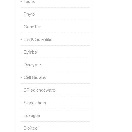
Tocris
Phyto
GeneTex
E＆K Scientific
Eylabs
Diazyme
Cell Biolabs
SP scienceware
Signalchem
Lexogen
BioXcell