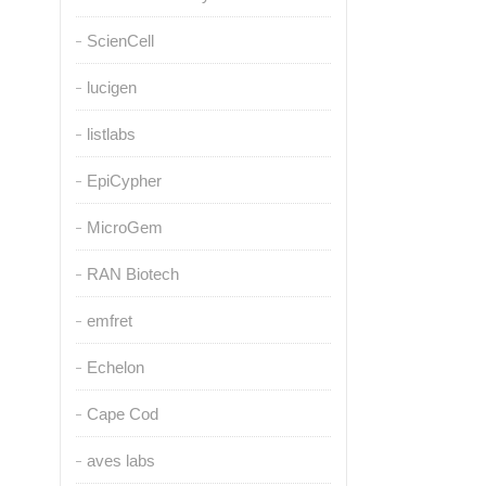
ScienCell
lucigen
listlabs
EpiCypher
MicroGem
RAN Biotech
emfret
Echelon
Cape Cod
aves labs