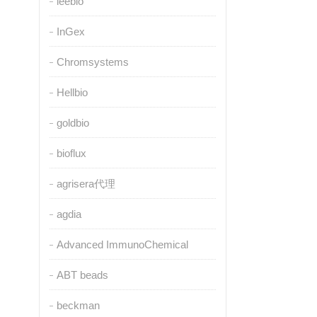
leebio
InGex
Chromsystems
Hellbio
goldbio
bioflux
agrisera代理
agdia
Advanced ImmunoChemical
ABT beads
beckman