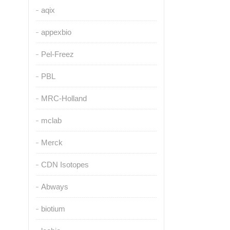
aqix
appexbio
Pel-Freez
PBL
MRC-Holland
mclab
Merck
CDN Isotopes
Abways
biotium