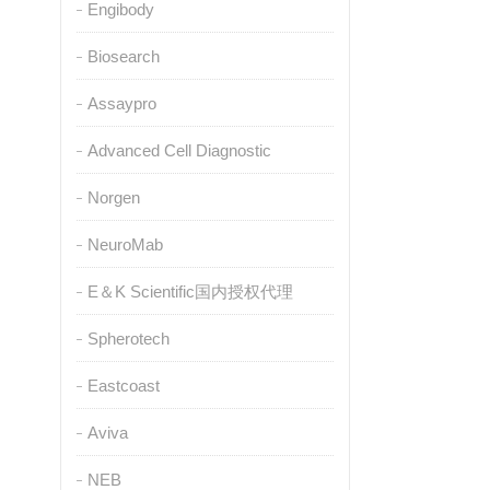
Engibody
Biosearch
Assaypro
Advanced Cell Diagnostic
Norgen
NeuroMab
E＆K Scientific国内授权代理
Spherotech
Eastcoast
Aviva
NEB