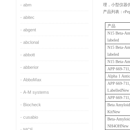
abm
理，小型仪器
产品列表：
rPe
abitec
产品
abgent
N15 Beta-Amy
labeled
abclonal
N15 Beta-Amy
abbott
labeled
N15 Beta-Amy
abberior
APP 669-711
Alpha 1 Anti
AbboMax
APP 669-711
LabelledNew
A-M systems
APP 669-71
Biocheck
Beta Amyloid
KitNew
cusabio
Beta-Amyloid 
NH4OHNew
MCE