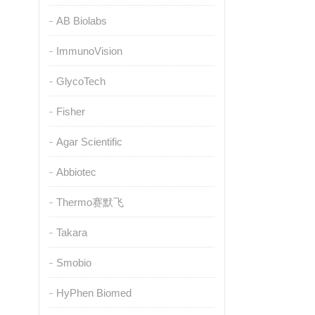
AB Biolabs
ImmunoVision
GlycoTech
Fisher
Agar Scientific
Abbiotec
Thermo赛默飞
Takara
Smobio
HyPhen Biomed