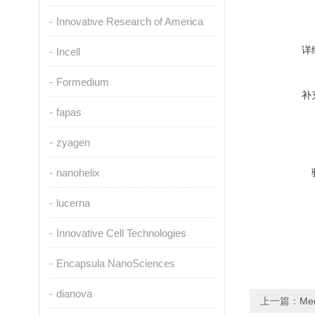
Innovative Research of America
详
Incell
Formedium
补
fapas
zyagen
nanohelix
lucerna
Innovative Cell Technologies
Encapsula NanoSciences
dianova
上一篇：
Me