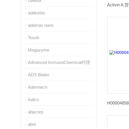
celetrix
addexbio
adamas nano
Tosoh
Megazyme
Advanced ImmunoChemical代理
ADS Biotec
Ademtech
inalco
abpcorp
abm