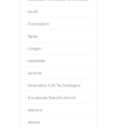
Incell
Formedium
fapas
zyagen
nanohelix
lucerna
Innovative Cell Technologies
Encapsula NanoSciences
dianova
alstem