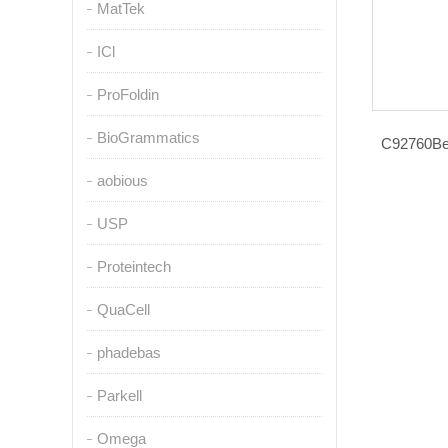
MatTek
ICl
ProFoldin
BioGrammatics
C9276
aobious
USP
Proteintech
QuaCell
phadebas
Parkell
Omega