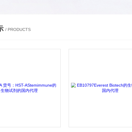
示
/ PRODUCTS