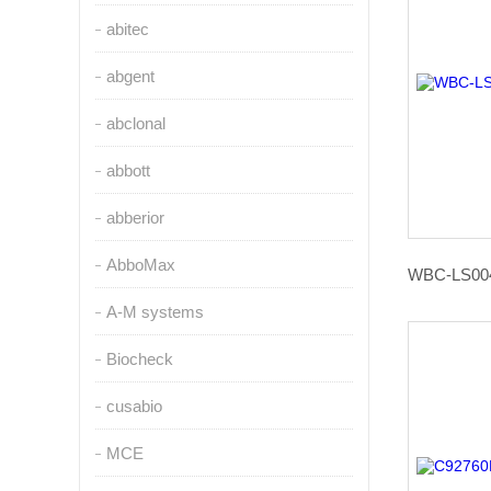
abitec
abgent
abclonal
abbott
abberior
AbboMax
A-M systems
Biocheck
cusabio
MCE