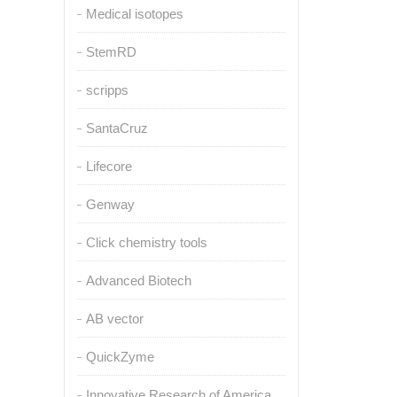
Medical isotopes
StemRD
scripps
SantaCruz
Lifecore
Genway
Click chemistry tools
Advanced Biotech
AB vector
QuickZyme
Innovative Research of America