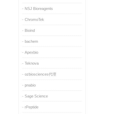
NSJ Bioreagents
ChromoTek
Bioind
bachem
Apexbio
Teknova
ozbiosciences代理
pnabio
Sage Science
rPeptide