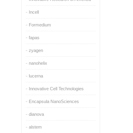
Incell
Formedium
fapas
zyagen
nanohelix
lucerna
Innovative Cell Technologies
Encapsula NanoSciences
dianova
alstem