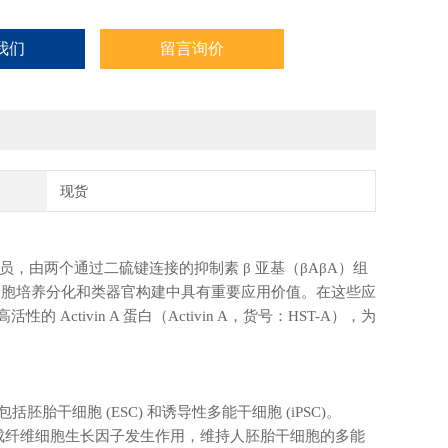
我们
留言询价
现货
成员，由两个通过二硫键连接的抑制素 β 亚基（βAβA）组
细胞培养分化和类器官构建中具有重要应用价值。在这些应
的 Activin A 蛋白（Activin A，货号：HST-A），为
干细胞 (ESC) 和诱导性多能干细胞 (iPSC)。
4协同成纤维细胞生长因子发生作用，维持人胚胎干细胞的多能