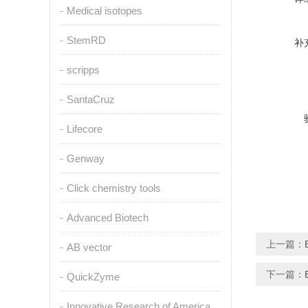
Medical isotopes
StemRD
补
scripps
SantaCruz
Lifecore
Genway
Click chemistry tools
Advanced Biotech
上一篇：
AB vector
下一篇：
QuickZyme
Innovative Research of America