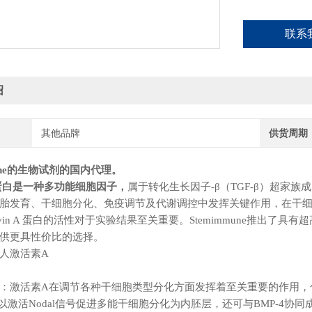
联系
绍
其他品牌
供货周期
mune的生物试剂的国内代理
。
n A 蛋白是一种多功能细胞因子，
属于转化生长因子-β（TGF-β）超家族
胎发育、干细胞分化、免疫调节及代谢调控中发挥关键作用，在干
ivin A 蛋白的活性对于实验结果至关重要。
Stemimmune
推出了具有超高活性
供更具性价比的选择。
人激活素A
：激活素A在调节各种干细胞类型分化方面发挥着至关重要的作用，包括胚胎
inA可以激活Nodal信号促进多能干细胞分化为内胚层，还可与BMP-