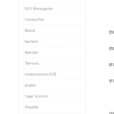
NSJ Bioreagents
ChromoTek
Bioind
您
bachem
您
Apexbio
Teknova
联
ozbiosciences代理
常
pnabio
Sage Science
rPeptide
详