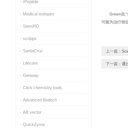
rPeptide
Medical isotopes
Gree
可能为治疗癌
StemRD
scripps
SantaCruz
上一篇：
S
Lifecore
下一篇：
通
Genway
Click chemistry tools
Advanced Biotech
AB vector
QuickZyme