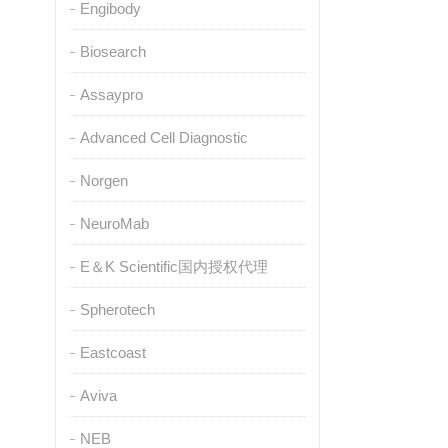
Engibody
Biosearch
Assaypro
Advanced Cell Diagnostic
Norgen
NeuroMab
E＆K Scientific国内授权代理
Spherotech
Eastcoast
Aviva
NEB