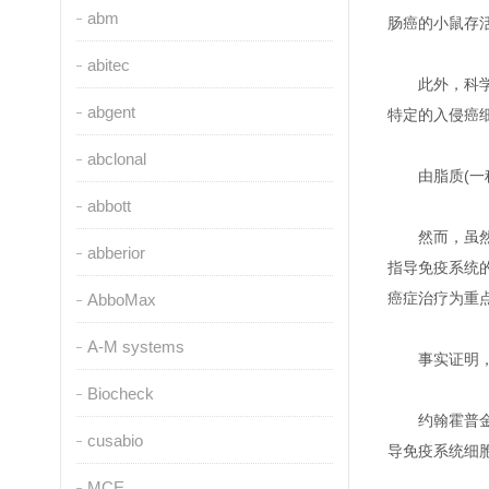
abm
肠癌的小鼠存
abitec
此外，科
abgent
特定的入侵癌
abclonal
由脂质(
abbott
然而，虽
abberior
指导免疫系统
癌症治疗为重
AbboMax
A-M systems
事实证明
Biocheck
约翰霍普金
cusabio
导免疫系统细
MCE