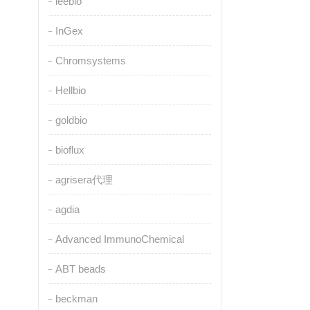
leebio
InGex
Chromsystems
Hellbio
goldbio
bioflux
agrisera代理
agdia
Advanced ImmunoChemical
ABT beads
beckman