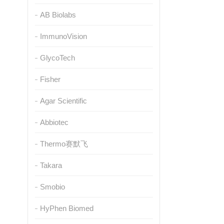
AB Biolabs
ImmunoVision
GlycoTech
Fisher
Agar Scientific
Abbiotec
Thermo赛默飞
Takara
Smobio
HyPhen Biomed