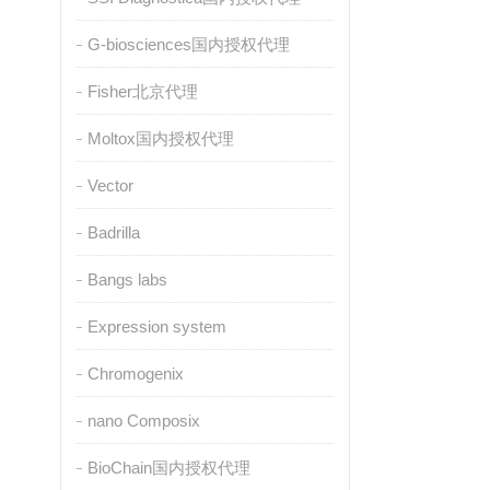
G-biosciences国内授权代理
Fisher北京代理
Moltox国内授权代理
Vector
Badrilla
Bangs labs
Expression system
Chromogenix
nano Composix
BioChain国内授权代理