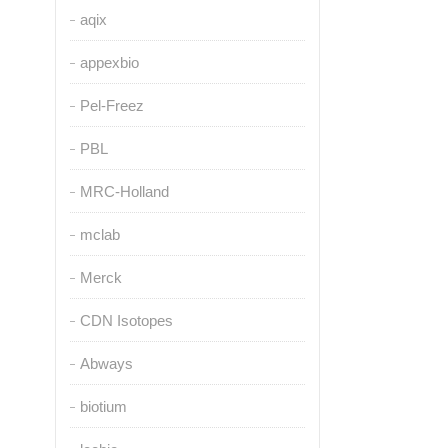
aqix
appexbio
Pel-Freez
PBL
MRC-Holland
mclab
Merck
CDN Isotopes
Abways
biotium