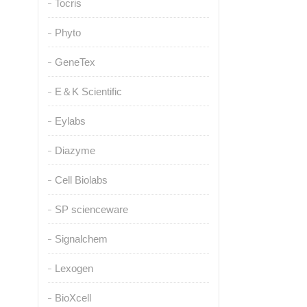
Tocris
Phyto
GeneTex
E＆K Scientific
Eylabs
Diazyme
Cell Biolabs
SP scienceware
Signalchem
Lexogen
BioXcell