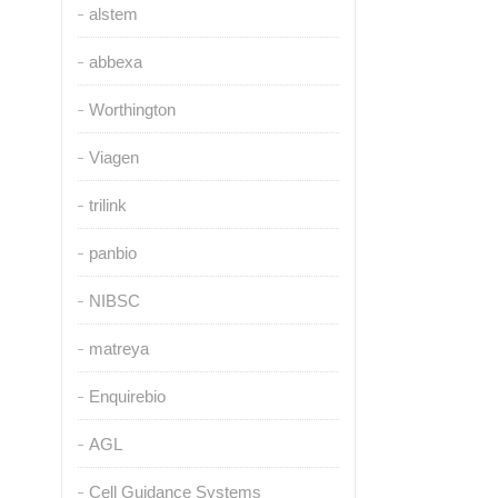
alstem
abbexa
Worthington
Viagen
trilink
panbio
NIBSC
matreya
Enquirebio
AGL
Cell Guidance Systems