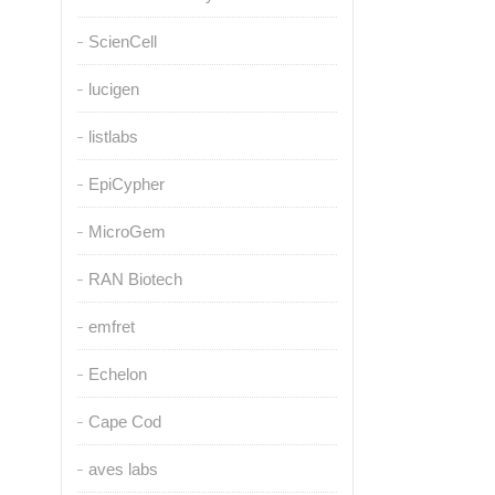
ScienCell
lucigen
listlabs
EpiCypher
MicroGem
RAN Biotech
emfret
Echelon
Cape Cod
aves labs