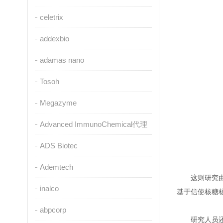
celetrix
addexbio
adamas nano
Tosoh
Megazyme
Advanced ImmunoChemical代理
ADS Biotec
Ademtech
这则研究
inalco
基于信使核糖核
abpcorp
研究人员