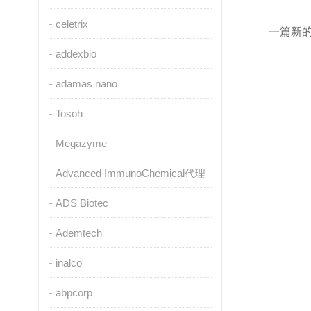
celetrix
一篇新的
addexbio
adamas nano
Tosoh
Megazyme
Advanced ImmunoChemical代理
ADS Biotec
Ademtech
inalco
abpcorp