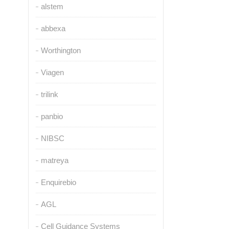
alstem
abbexa
Worthington
Viagen
trilink
panbio
NIBSC
matreya
Enquirebio
AGL
Cell Guidance Systems