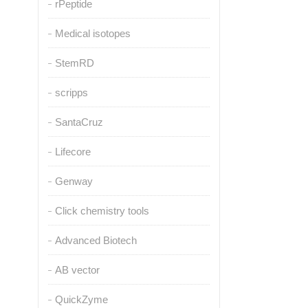
rPeptide
Medical isotopes
StemRD
scripps
SantaCruz
Lifecore
Genway
Click chemistry tools
Advanced Biotech
AB vector
QuickZyme