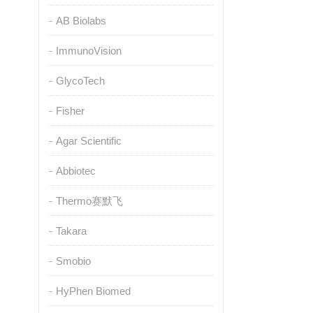
AB Biolabs
ImmunoVision
GlycoTech
Fisher
Agar Scientific
Abbiotec
Thermo赛默飞
Takara
Smobio
HyPhen Biomed