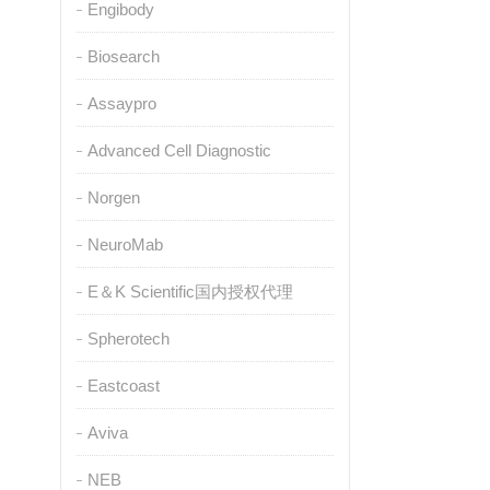
Engibody
Biosearch
Assaypro
Advanced Cell Diagnostic
Norgen
NeuroMab
E＆K Scientific国内授权代理
Spherotech
Eastcoast
Aviva
NEB