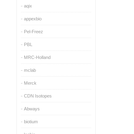
aqix
appexbio
Pel-Freez
PBL
MRC-Holland
mclab
Merck
CDN Isotopes
Abways
biotium