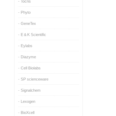
Tocris
Phyto
GeneTex
E＆K Scientific
Eylabs
Diazyme
Cell Biolabs
SP scienceware
Signalchem
Lexogen
BioXcell