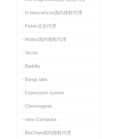
G-biosciences国内授权代理
Fisher北京代理
Moltox国内授权代理
Vector
Badrilla
Bangs labs
Expression system
Chromogenix
nano Composix
BioChain国内授权代理