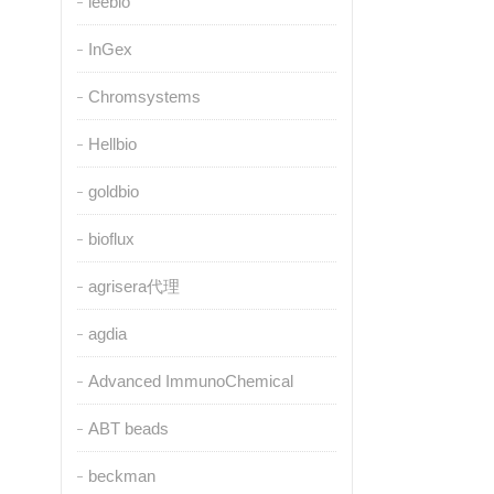
leebio
InGex
Chromsystems
Hellbio
goldbio
bioflux
agrisera代理
agdia
Advanced ImmunoChemical
ABT beads
beckman