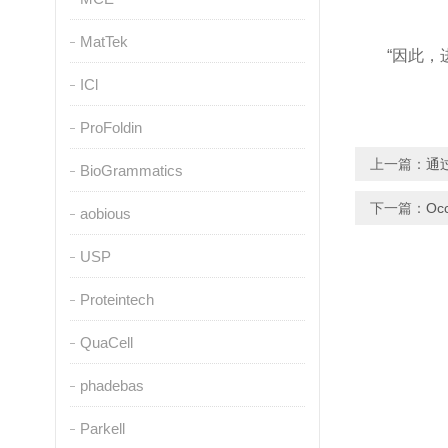
MatTek
“因此，
ICl
ProFoldin
上一篇：
通
BioGrammatics
下一篇：
O
aobious
USP
Proteintech
QuaCell
phadebas
Parkell