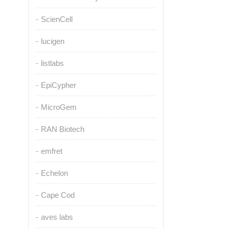
ScienCell
lucigen
listlabs
EpiCypher
MicroGem
RAN Biotech
emfret
Echelon
Cape Cod
aves labs