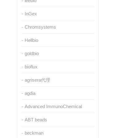
leebio
InGex
Chromsystems
Hellbio
goldbio
bioflux
agrisera代理
agdia
Advanced ImmunoChemical
ABT beads
beckman