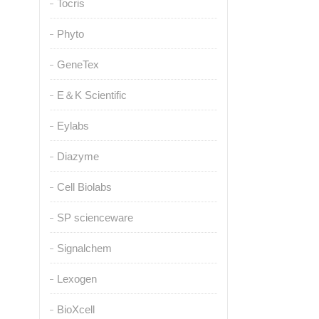
Tocris
Phyto
GeneTex
E＆K Scientific
Eylabs
Diazyme
Cell Biolabs
SP scienceware
Signalchem
Lexogen
BioXcell