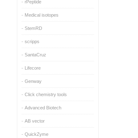
rPeptide
Medical isotopes
StemRD
scripps
SantaCruz
Lifecore
Genway
Click chemistry tools
Advanced Biotech
AB vector
QuickZyme