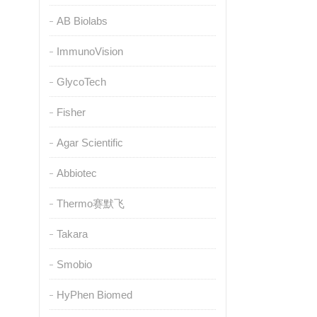
AB Biolabs
ImmunoVision
GlycoTech
Fisher
Agar Scientific
Abbiotec
Thermo赛默飞
Takara
Smobio
HyPhen Biomed