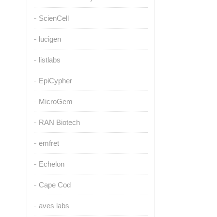
ScienCell
lucigen
listlabs
EpiCypher
MicroGem
RAN Biotech
emfret
Echelon
Cape Cod
aves labs