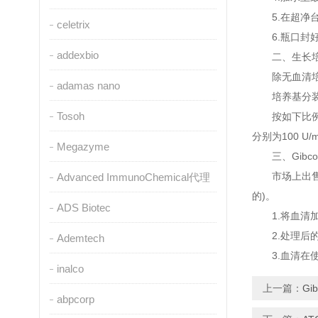
5.在超净台中
celetrix
6.瓶口封好
addexbio
二、生长培
除无血清培养
adamas nano
培养基分装成小
Tosoh
按如下比例配制
分别为100 U/
Megazyme
三、Gibc
市场上出售的
Advanced ImmunoChemical代理
的)。
ADS Biotec
1.将血清加热
2.处理后的
Ademtech
3.血清在使
inalco
上一篇：
G
abpcorp