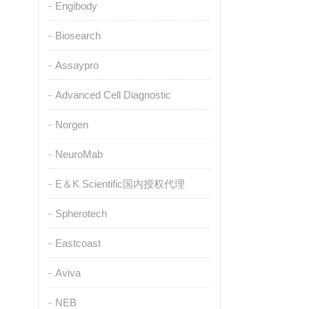
Engibody
Biosearch
Assaypro
Advanced Cell Diagnostic
Norgen
NeuroMab
E＆K Scientific国内授权代理
Spherotech
Eastcoast
Aviva
NEB