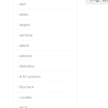
下一篇：
A
abm
abitec
abgent
abclonal
abbott
abberior
AbboMax
A-M systems
Biocheck
cusabio
MCE