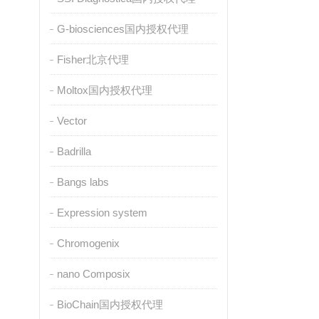
G-biosciences国内授权代理
Fisher北京代理
Moltox国内授权代理
Vector
Badrilla
Bangs labs
Expression system
Chromogenix
nano Composix
BioChain国内授权代理