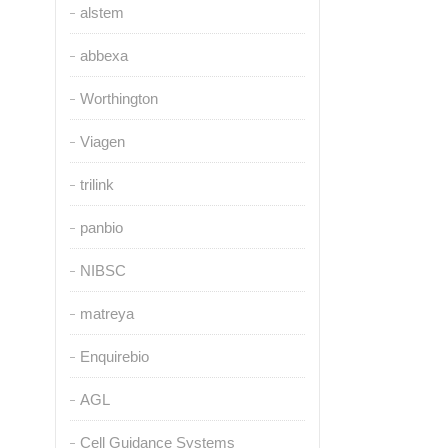
alstem
abbexa
Worthington
Viagen
trilink
panbio
NIBSC
matreya
Enquirebio
AGL
Cell Guidance Systems