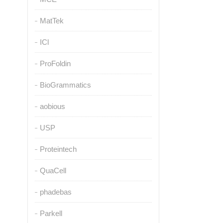
MatTek
ICl
ProFoldin
BioGrammatics
aobious
USP
Proteintech
QuaCell
phadebas
Parkell