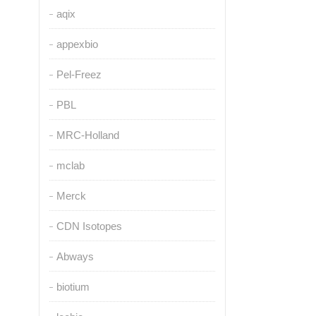
aqix
appexbio
Pel-Freez
PBL
MRC-Holland
mclab
Merck
CDN Isotopes
Abways
biotium