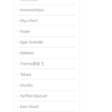
ImmunoVision
GlycoTech
Fisher
Agar Scientific
Abbiotec
Thermo赛默飞
Takara
Smobio
HyPhen Biomed
Axis-Shield