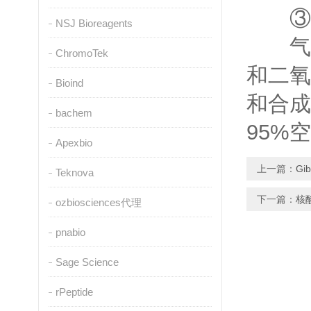
③气
NSJ Bioreagents
气体
ChromoTek
和二氧
Bioind
和合成
bachem
95%
Apexbio
上一篇：
G
Teknova
下一篇：
核
ozbiosciences代理
pnabio
Sage Science
rPeptide