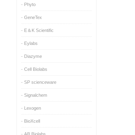
Phyto
GeneTex
E＆K Scientific
Eylabs
Diazyme
Cell Biolabs
SP scienceware
Signalchem
Lexogen
BioXcell
AB Biolabs