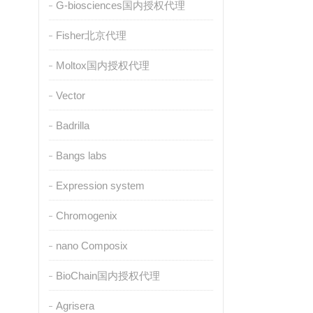
G-biosciences国内授权代理
Fisher北京代理
Moltox国内授权代理
Vector
Badrilla
Bangs labs
Expression system
Chromogenix
nano Composix
BioChain国内授权代理
Agrisera