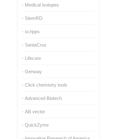
Medical isotopes
StemRD
scripps
SantaCruz
Lifecore
Genway
Click chemistry tools
Advanced Biotech
AB vector
QuickZyme
Innovative Research of America