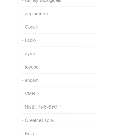
Affinity Biologicals
zeptometrix
Coriell
Lsbio
zymo
toyobo
abcam
VMRD
Nist国内授权代理
Greatcell solar
Enzo