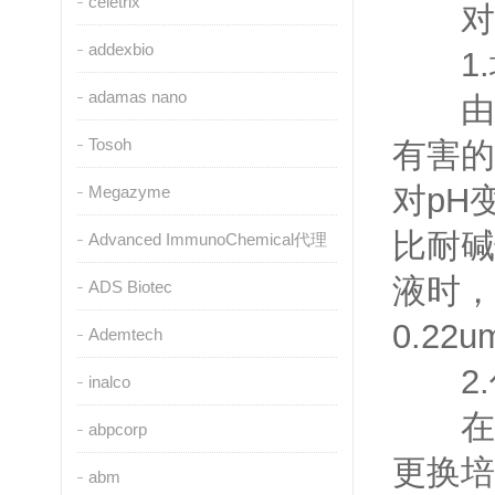
celetrix
对于
addexbio
1.
adamas nano
由于大
Tosoh
有害的
对pH
Megazyme
比耐碱
Advanced ImmunoChemical代理
液时，
ADS Biotec
0.2
Ademtech
2.
inalco
在进
abpcorp
更换培
abm