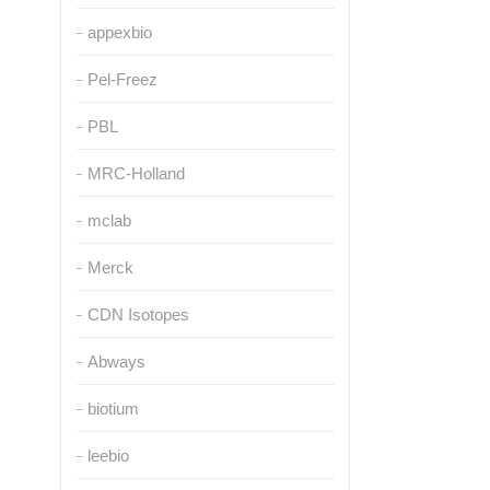
appexbio
Pel-Freez
PBL
MRC-Holland
mclab
Merck
CDN Isotopes
Abways
biotium
leebio