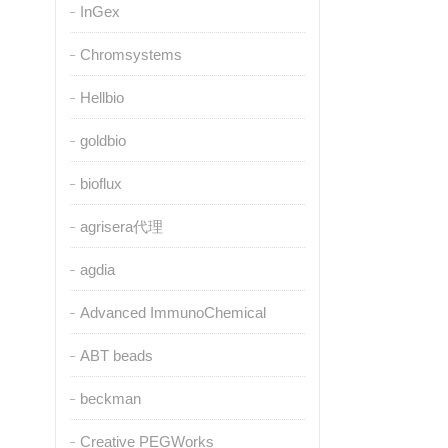
InGex
Chromsystems
Hellbio
goldbio
bioflux
agrisera代理
agdia
Advanced ImmunoChemical
ABT beads
beckman
Creative PEGWorks