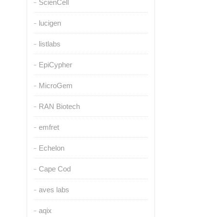
ScienCell
lucigen
listlabs
EpiCypher
MicroGem
RAN Biotech
emfret
Echelon
Cape Cod
aves labs
aqix