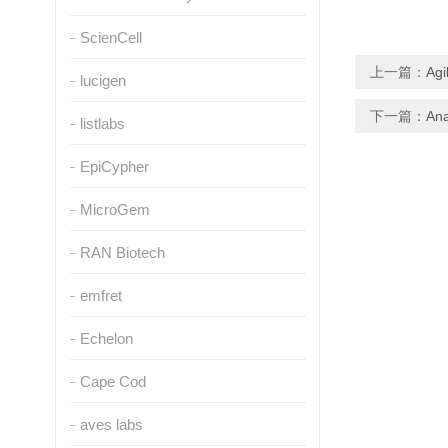
ScienCell
上一篇：
Ag
lucigen
下一篇：
An
listlabs
EpiCypher
MicroGem
RAN Biotech
emfret
Echelon
Cape Cod
aves labs