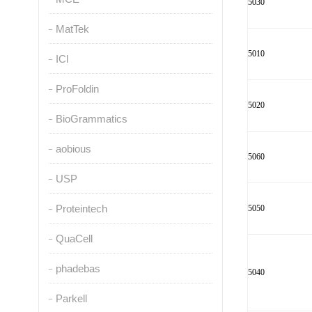
5030
MatTek
5010
ICl
ProFoldin
5020
BioGrammatics
aobious
5060
USP
Proteintech
5050
QuaCell
phadebas
5040
Parkell