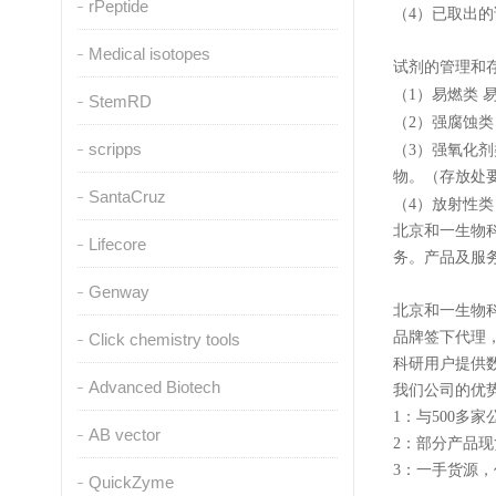
rPeptide
（
4
）已取出的
Medical isotopes
试剂的管理和
（
1
）易燃类
StemRD
（
2
）强腐蚀类
scripps
（
3
）强氧化剂
物。（存放处
SantaCruz
（
4
）放射性类
北京和一生物
Lifecore
务。产品及服
Genway
北京和一生物
品牌签下代理
Click chemistry tools
科研用户提供
Advanced Biotech
我们公司的优
1
：与
500
多家
AB vector
2
：部分产品现
3
：一手货源，
QuickZyme