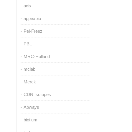
aqix
appexbio
Pel-Freez
PBL
MRC-Holland
mclab
Merck
CDN Isotopes
Abways
biotium