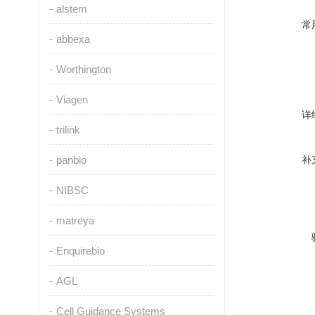
alstem
常
abbexa
Worthington
Viagen
详
trilink
panbio
补
NIBSC
matreya
Enquirebio
AGL
Cell Guidance Systems