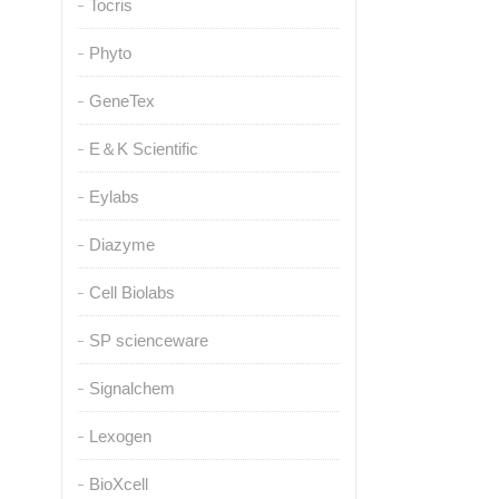
Tocris
Phyto
GeneTex
E＆K Scientific
Eylabs
Diazyme
Cell Biolabs
SP scienceware
Signalchem
Lexogen
BioXcell