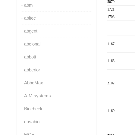
5070
abm
1721
1703
abitec
abgent
abclonal
1167
abbott
1168
abberior
AbboMax
2102
A-M systems
Biocheck
1169
cusabio
MCE