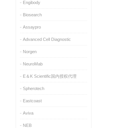
Engibody
Biosearch
Assaypro
Advanced Cell Diagnostic
Norgen
NeuroMab
E＆K Scientific国内授权代理
Spherotech
Eastcoast
Aviva
NEB