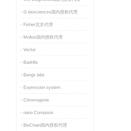
G-biosciences国内授权代理
Fisher北京代理
Moltox国内授权代理
Vector
Badrilla
Bangs labs
Expression system
Chromogenix
nano Composix
BioChain国内授权代理