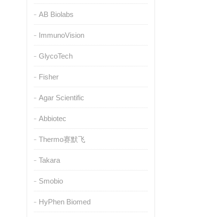
AB Biolabs
ImmunoVision
GlycoTech
Fisher
Agar Scientific
Abbiotec
Thermo赛默飞
Takara
Smobio
HyPhen Biomed