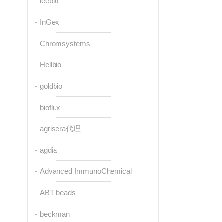
leebio
InGex
Chromsystems
Hellbio
goldbio
bioflux
agrisera代理
agdia
Advanced ImmunoChemical
ABT beads
beckman