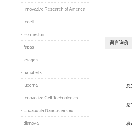
Innovative Research of America
Incell
Formedium
留言询价
fapas
zyagen
nanohelix
lucerna
您
Innovative Cell Technologies
您
Encapsula NanoSciences
dianova
联