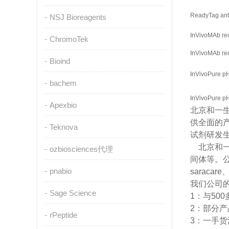
ReadyTag an
NSJ Bioreagents
InVivoMAb re
ChromoTek
InVivoMAb re
Bioind
InVivoPure pH 
bachem
InVivoPure pH 
Apexbio
北京和一
供全面的
Teknova
试剂研发
北京和一
ozbiosciences代理
间体等。公司
pnabio
saraca
我们公司的
Sage Science
1
：与50
2
：部分产
rPeptide
3
：一手货