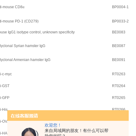
nti-mouse CD8
α
BP0004-1
nti-mouse PD-1 (CD279)
BP0033-2
se IgG1 isotype control, unknown specificity
BE0083
yclonal Syrian hamster IgG
BE0087
lyclonal Armenian hamster IgG
BE0091
i-c-myc
RT0263
i-GST
RT0264
i-GFP
RT0265
i-His
RT0266
i-OVA
RT0267
欢迎您！
来自局域网的朋友！有什么可以帮
i-HA
RT0268