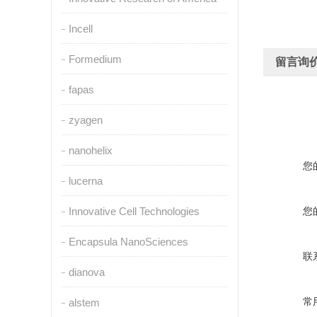
Incell
Formedium
留言询
fapas
zyagen
nanohelix
您
lucerna
Innovative Cell Technologies
您
Encapsula NanoSciences
联
dianova
常
alstem