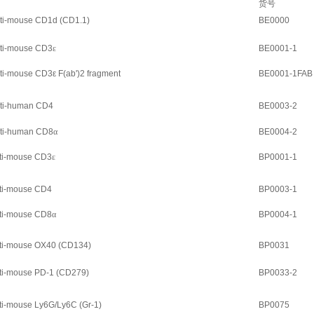
货号
ti-mouse CD1d (CD1.1)
BE0000
ti-mouse CD3
ε
BE0001-1
ti-mouse CD3ε F(ab')2 fragment
BE0001-1FAB
ti-human CD4
BE0003-2
ti-human CD8
α
BE0004-2
nti-mouse CD3
ε
BP0001-1
nti-mouse CD4
BP0003-1
nti-mouse CD8
α
BP0004-1
nti-mouse OX40 (CD134)
BP0031
nti-mouse PD-1 (CD279)
BP0033-2
ti-mouse Ly6G/Ly6C (Gr-1)
BP0075