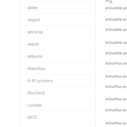
产品
abitec
InVivoMAb an
abgent
InVivoMAb an
InVivoMAb an
abclonal
InVivoMAb an
abbott
InVivoMAb an
abberior
InVivoPlus a
AbboMax
InVivoPlus a
A-M systems
InVivoPlus a
Biocheck
InVivoPlus a
cusabio
InVivoPlus a
MCE
InVivoPlus an