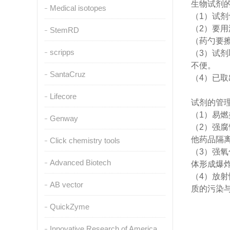
生物试剂
Medical isotopes
（1）试
（2）要
StemRD
（药勺要
scripps
（3）试
不便。
SantaCruz
（4）已
Lifecore
试剂的管
（1）易
Genway
（2）强
他药品隔
Click chemistry tools
（3）强
Advanced Biotech
体形成爆
（4）放
AB vector
质的污染
QuickZyme
Innovative Research of America