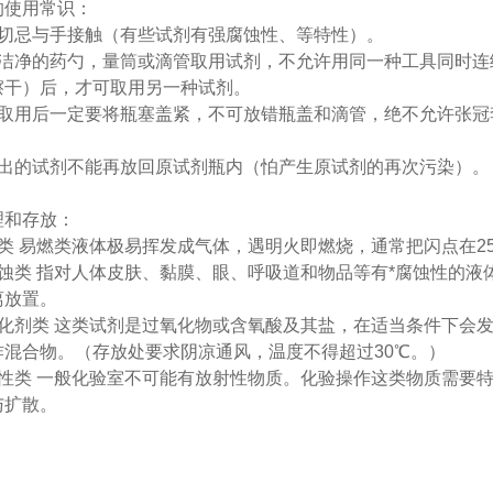
的使用常识：
剂切忌与手接触（有些试剂有强腐蚀性、等特性）。
用洁净的药勺，量筒或滴管取用试剂，不允许用同一种工具同时连
擦干）后，才可取用另一种试剂。
剂取用后一定要将瓶塞盖紧，不可放错瓶盖和滴管，绝不允许张冠
取出的试剂不能再放回原试剂瓶内（怕产生原试剂的再次污染）。
理和存放：
燃类 易燃类液体极易挥发成气体，遇明火即燃烧，通常把闪点在2
腐蚀类 指对人体皮肤、黏膜、眼、呼吸道和物品等有*腐蚀性的
离放置。
氧化剂类 这类试剂是过氧化物或含氧酸及其盐，在适当条件下会
炸混合物。（存放处要求阴凉通风，温度不得超过30℃。）
射性类 一般化验室不可能有放射性物质。化验操作这类物质需要
与扩散。