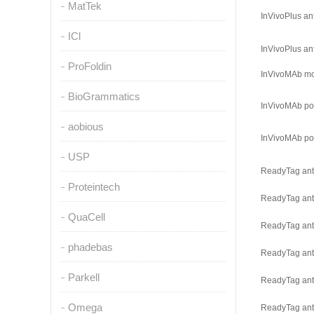
MatTek
InVivoPlus a
ICl
InVivoPlus a
ProFoldin
InVivoMAb mou
BioGrammatics
InVivoMAb pol
aobious
InVivoMAb po
USP
ReadyTag ant
Proteintech
ReadyTag ant
QuaCell
ReadyTag ant
phadebas
ReadyTag ant
Parkell
ReadyTag ant
Omega
ReadyTag ant