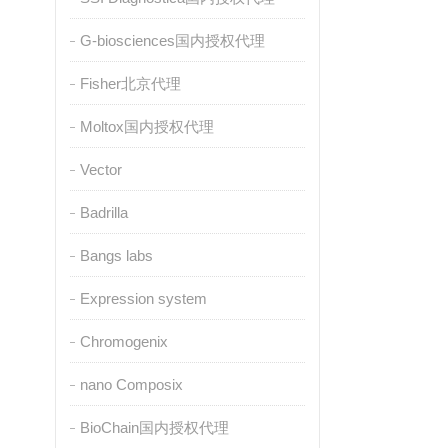
G-biosciences国内授权代理
Fisher北京代理
Moltox国内授权代理
Vector
Badrilla
Bangs labs
Expression system
Chromogenix
nano Composix
BioChain国内授权代理