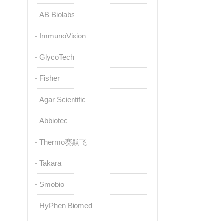
AB Biolabs
ImmunoVision
GlycoTech
Fisher
Agar Scientific
Abbiotec
Thermo赛默飞
Takara
Smobio
HyPhen Biomed