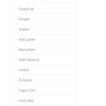
ScienCell
lucigen
listlabs
EpiCypher
MicroGem
RAN Biotech
emfret
Echelon
Cape Cod
aves labs