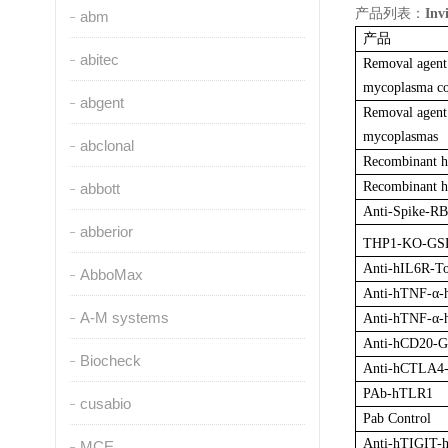
产品列表：
In
abm
产品
abitec
Removal agent 
mycoplasma co
abgent
Removal agent 
mycoplasmas
abclonal
Recombinant 
Recombinant 
abbott
Anti-Spike-R
abberior
THP1-KO-GSD
Anti-hIL6R-T
AbboMax
Anti-hTNF-α-
A-M systems
Anti-hTNF-α-
Anti-hCD20-G
Biocheck
Anti-hCTLA4-
PAb-hTLR1
cusabio
Pab Control
Anti-hTIGIT-
MCE