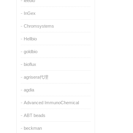
leebio
InGex
Chromsystems
Hellbio
goldbio
bioflux
agrisera代理
agdia
Advanced ImmunoChemical
ABT beads
beckman