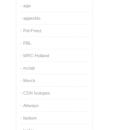
aqix
appexbio
Pel-Freez
PBL
MRC-Holland
mclab
Merck
CDN Isotopes
Abways
biotium