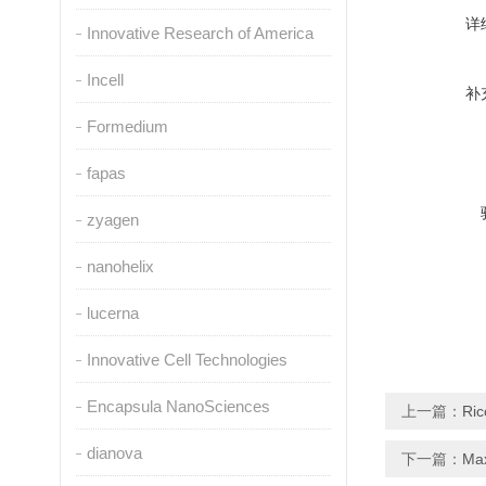
详
Innovative Research of America
Incell
补
Formedium
fapas
zyagen
nanohelix
lucerna
Innovative Cell Technologies
Encapsula NanoSciences
上一篇：
Ri
dianova
下一篇：
Ma