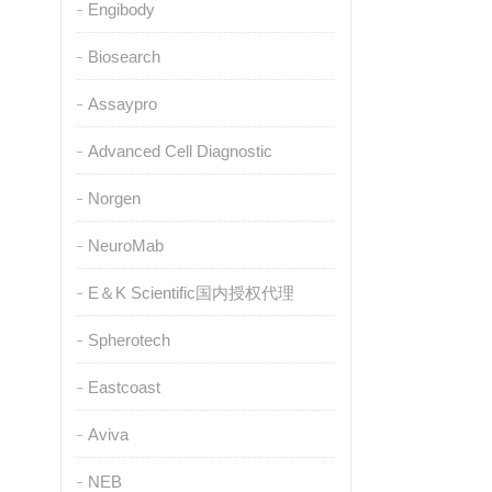
Engibody
Biosearch
Assaypro
Advanced Cell Diagnostic
Norgen
NeuroMab
E＆K Scientific国内授权代理
Spherotech
Eastcoast
Aviva
NEB