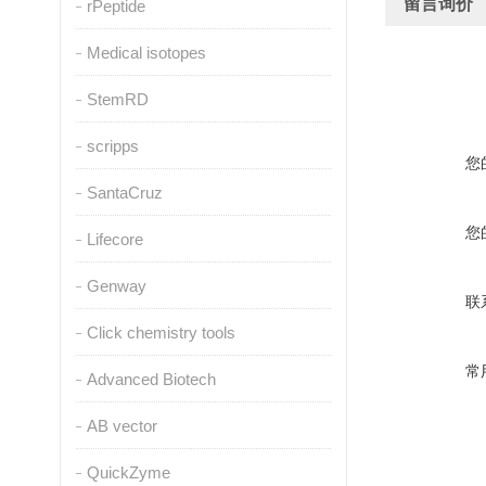
留言询价
rPeptide
Medical isotopes
StemRD
scripps
您
SantaCruz
您
Lifecore
Genway
联
Click chemistry tools
常
Advanced Biotech
AB vector
QuickZyme