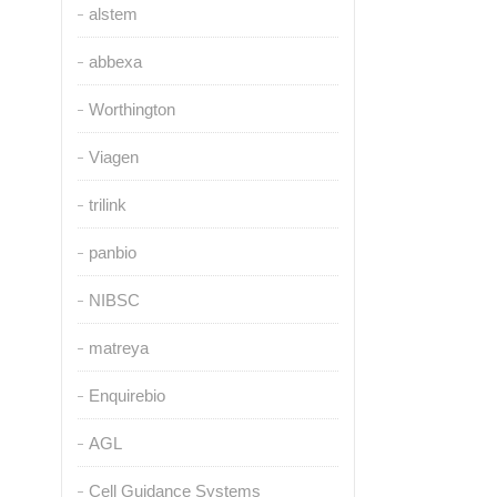
alstem
abbexa
Worthington
Viagen
trilink
panbio
NIBSC
matreya
Enquirebio
AGL
Cell Guidance Systems