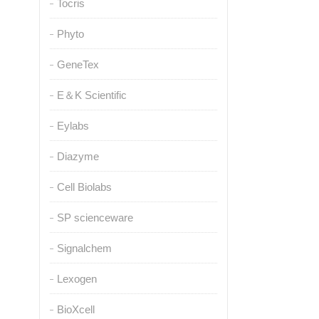
Tocris
Phyto
GeneTex
E＆K Scientific
Eylabs
Diazyme
Cell Biolabs
SP scienceware
Signalchem
Lexogen
BioXcell