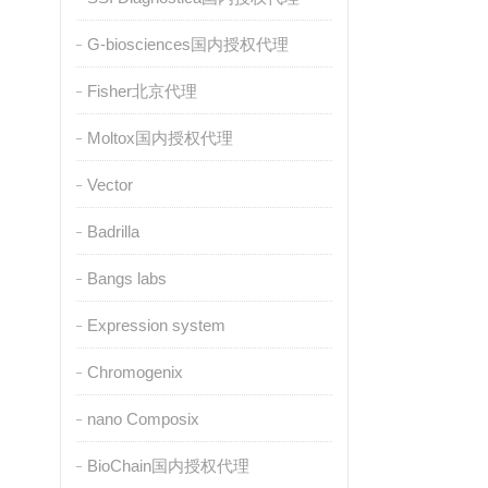
G-biosciences国内授权代理
Fisher北京代理
Moltox国内授权代理
Vector
Badrilla
Bangs labs
Expression system
Chromogenix
nano Composix
BioChain国内授权代理