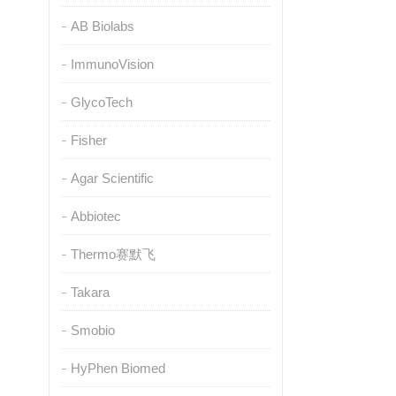
AB Biolabs
ImmunoVision
GlycoTech
Fisher
Agar Scientific
Abbiotec
Thermo赛默飞
Takara
Smobio
HyPhen Biomed