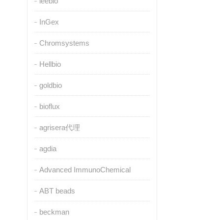
leebio
InGex
Chromsystems
Hellbio
goldbio
bioflux
agrisera代理
agdia
Advanced ImmunoChemical
ABT beads
beckman