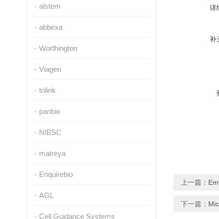
alstem
详
abbexa
补
Worthington
Viagen
trilink
panbio
NIBSC
matreya
Enquirebio
上一篇：
Em
AGL
下一篇：
Mi
Cell Guidance Systems