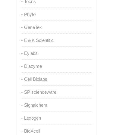
Tocris
Phyto
GeneTex
E＆K Scientific
Eylabs
Diazyme
Cell Biolabs
SP scienceware
Signalchem
Lexogen
BioXcell