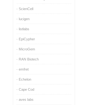
ScienCell
lucigen
listlabs
EpiCypher
MicroGem
RAN Biotech
emfret
Echelon
Cape Cod
aves labs