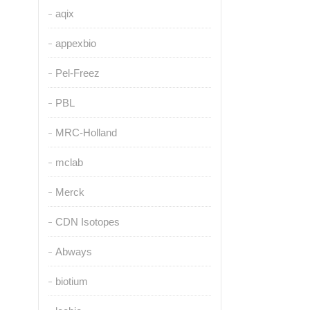
aqix
appexbio
Pel-Freez
PBL
MRC-Holland
mclab
Merck
CDN Isotopes
Abways
biotium