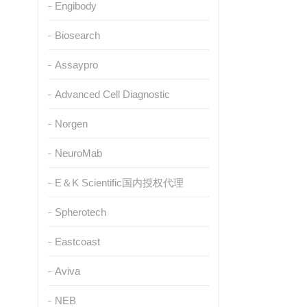
Engibody
Biosearch
Assaypro
Advanced Cell Diagnostic
Norgen
NeuroMab
E＆K Scientific国内授权代理
Spherotech
Eastcoast
Aviva
NEB