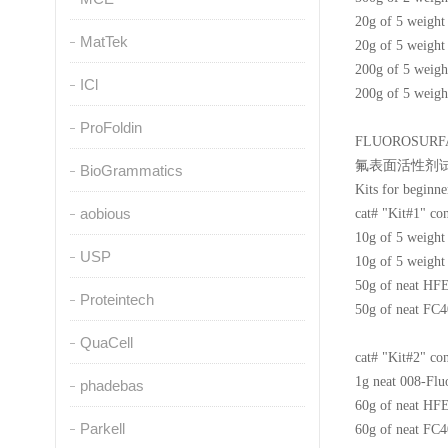
20g of 5 weight
MatTek
20g of 5 weight
200g of 5 weig
ICl
200g of 5 weigh
ProFoldin
FLUOROSURF
氟表面活性剂
BioGrammatics
Kits for beginn
aobious
cat# "Kit#1" con
10g of 5 weigh
USP
10g of 5 weight
50g of neat HF
Proteintech
50g of neat FC4
QuaCell
cat# "Kit#2" con
1g neat 008-Flu
phadebas
60g of neat HF
Parkell
60g of neat FC4