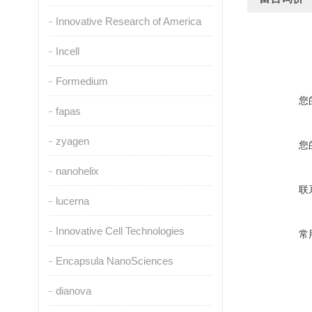
Innovative Research of America
Incell
Formedium
您
fapas
zyagen
您
nanohelix
联
lucerna
Innovative Cell Technologies
常
Encapsula NanoSciences
dianova