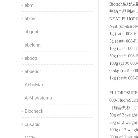
Biotech
abm
热销产品列表
abitec
NEAT FLUO
Neat (un-dissol
abgent
1g (cat#: 008-F
5g (cat#: 008-F
abclonal
10g (cat#: 008-
50g (cat#: 008-
abbott
100g (cat#: 008
0.5kg (cat#: 00
abberior
1kg (cat#: 008-
AbboMax
FLUOROSUR
A-M systems
008-FluoroSurfa
（样品规格，
Biocheck
50g of 2 weight
50g of 2 weight
cusabio
500g of 2 weig
MCE
500g of 2 weigh