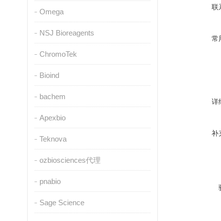
联
Omega
NSJ Bioreagents
常
ChromoTek
Bioind
bachem
详
Apexbio
补
Teknova
ozbiosciences代理
pnabio
Sage Science