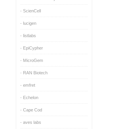
ScienCell
lucigen
listlabs
EpiCypher
MicroGem
RAN Biotech
emfret
Echelon
Cape Cod
aves labs