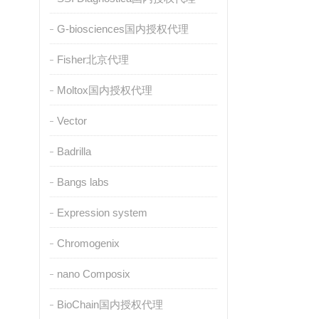
G-biosciences国内授权代理
Fisher北京代理
Moltox国内授权代理
Vector
Badrilla
Bangs labs
Expression system
Chromogenix
nano Composix
BioChain国内授权代理