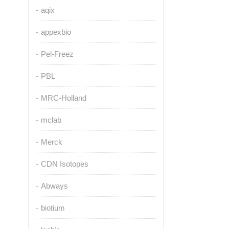
aqix
appexbio
Pel-Freez
PBL
MRC-Holland
mclab
Merck
CDN Isotopes
Abways
biotium