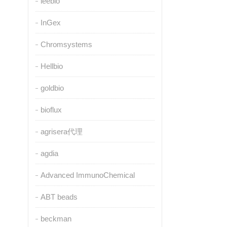
leebio
InGex
Chromsystems
Hellbio
goldbio
bioflux
agrisera代理
agdia
Advanced ImmunoChemical
ABT beads
beckman