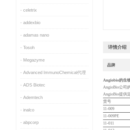
celetrix
addexbio
adamas nano
详情介绍
Tosoh
Megazyme
品牌
Advanced ImmunoChemical代理
Angiobio
ADS Biotec
AngioBio
公司
AngioBio
提供
Ademtech
货号
11-009
inalco
11-009PE
abpcorp
11-011