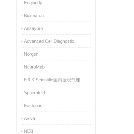
Engibody
Biosearch
Assaypro
Advanced Cell Diagnostic
Norgen
NeuroMab
E＆K Scientific国内授权代理
Spherotech
Eastcoast
Aviva
NEB