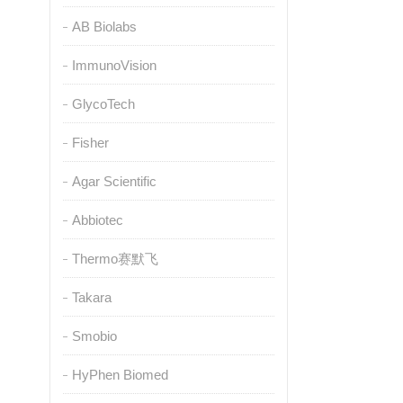
AB Biolabs
ImmunoVision
GlycoTech
Fisher
Agar Scientific
Abbiotec
Thermo赛默飞
Takara
Smobio
HyPhen Biomed