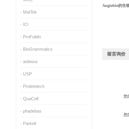
Angiobio
MatTek
ICl
ProFoldin
BioGrammatics
留言询价
aobious
USP
Proteintech
您
QuaCell
phadebas
您
Parkell