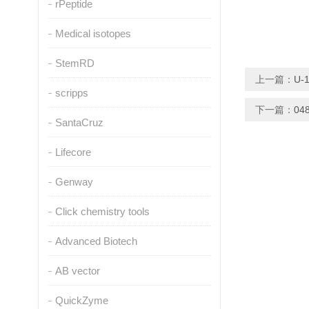
rPeptide
Medical isotopes
StemRD
上一篇：
U-
scripps
下一篇：
04
SantaCruz
Lifecore
Genway
Click chemistry tools
Advanced Biotech
AB vector
QuickZyme