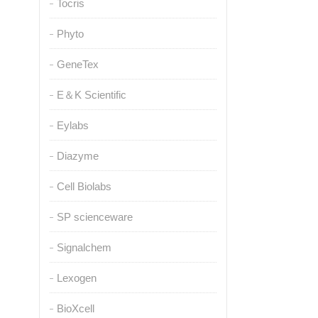
Tocris
Phyto
GeneTex
E＆K Scientific
Eylabs
Diazyme
Cell Biolabs
SP scienceware
Signalchem
Lexogen
BioXcell