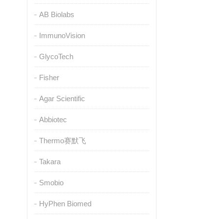
AB Biolabs
ImmunoVision
GlycoTech
Fisher
Agar Scientific
Abbiotec
Thermo赛默飞
Takara
Smobio
HyPhen Biomed