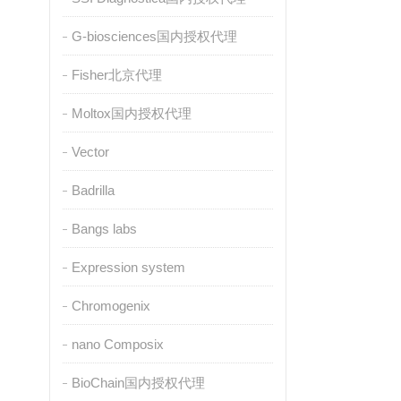
G-biosciences国内授权代理
Fisher北京代理
Moltox国内授权代理
Vector
Badrilla
Bangs labs
Expression system
Chromogenix
nano Composix
BioChain国内授权代理