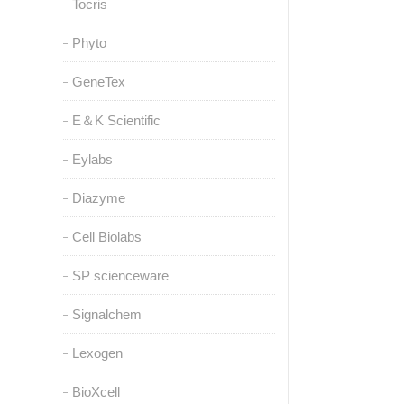
Tocris
Phyto
GeneTex
E＆K Scientific
Eylabs
Diazyme
Cell Biolabs
SP scienceware
Signalchem
Lexogen
BioXcell