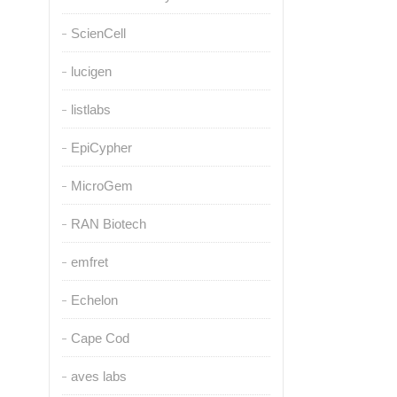
ScienCell
lucigen
listlabs
EpiCypher
MicroGem
RAN Biotech
emfret
Echelon
Cape Cod
aves labs