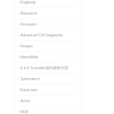
Engibody
Biosearch
Assaypro
Advanced Cell Diagnostic
Norgen
NeuroMab
E＆K Scientific国内授权代理
Spherotech
Eastcoast
Aviva
NEB