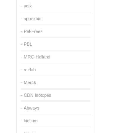
aqix
appexbio
Pel-Freez
PBL
MRC-Holland
mclab
Merck
CDN Isotopes
Abways
biotium