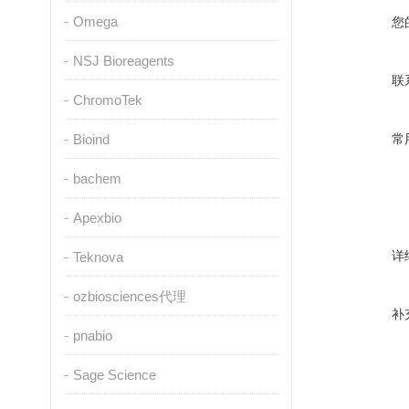
Omega
您
NSJ Bioreagents
联
ChromoTek
Bioind
常
bachem
Apexbio
详
Teknova
ozbiosciences代理
补
pnabio
Sage Science