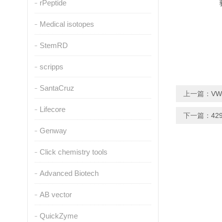
rPeptide
Medical isotopes
StemRD
scripps
SantaCruz
上一篇：
VW
Lifecore
下一篇：
42
Genway
Click chemistry tools
Advanced Biotech
AB vector
QuickZyme