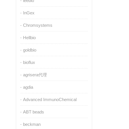
leebio
InGex
Chromsystems
Hellbio
goldbio
bioflux
agrisera代理
agdia
Advanced ImmunoChemical
ABT beads
beckman