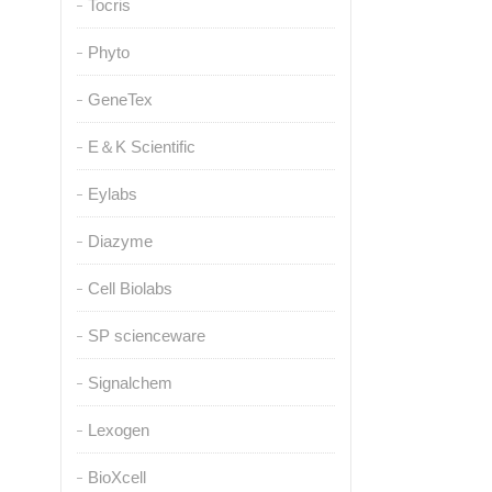
Tocris
Phyto
GeneTex
E＆K Scientific
Eylabs
Diazyme
Cell Biolabs
SP scienceware
Signalchem
Lexogen
BioXcell