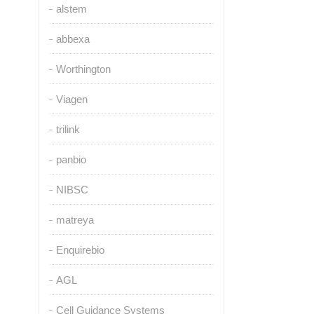
alstem
abbexa
Worthington
Viagen
trilink
panbio
NIBSC
matreya
Enquirebio
AGL
Cell Guidance Systems