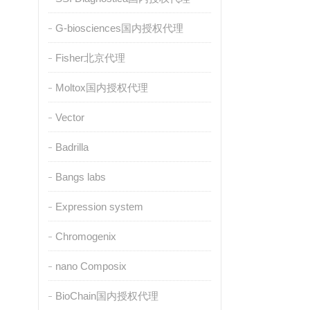
G-biosciences国内授权代理
Fisher北京代理
Moltox国内授权代理
Vector
Badrilla
Bangs labs
Expression system
Chromogenix
nano Composix
BioChain国内授权代理