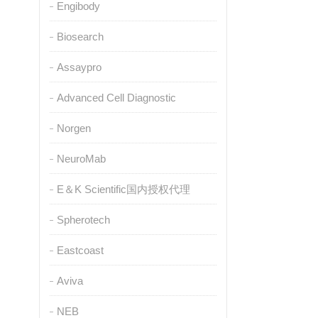
Engibody
Biosearch
Assaypro
Advanced Cell Diagnostic
Norgen
NeuroMab
E＆K Scientific国内授权代理
Spherotech
Eastcoast
Aviva
NEB