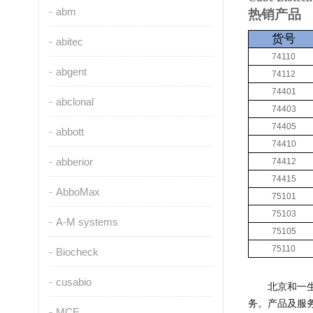
abm
热销产品
货号
abitec
74110
abgent
74112
74401
abclonal
74403
74405
abbott
74410
abberior
74412
74415
AbboMax
75101
75103
A-M systems
75105
75110
Biocheck
cusabio
北京和一
务。产品及服
MCE