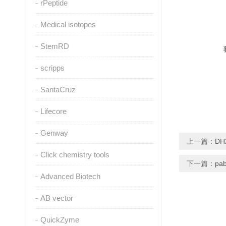
rPeptide
Medical isotopes
StemRD
scripps
SantaCruz
Lifecore
Genway
上一篇：
DH
Click chemistry tools
下一篇：
pa
Advanced Biotech
AB vector
QuickZyme