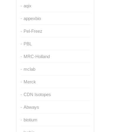
aqix
appexbio
Pel-Freez
PBL
MRC-Holland
mclab
Merck
CDN Isotopes
Abways
biotium