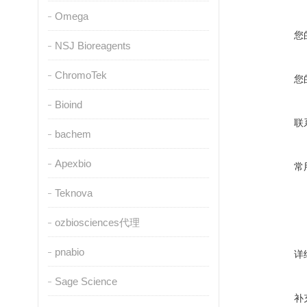
Omega
您
NSJ Bioreagents
ChromoTek
您
Bioind
联
bachem
Apexbio
常
Teknova
ozbiosciences代理
pnabio
详
Sage Science
补