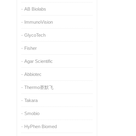
AB Biolabs
ImmunoVision
GlycoTech
Fisher
Agar Scientific
Abbiotec
Thermo赛默飞
Takara
Smobio
HyPhen Biomed