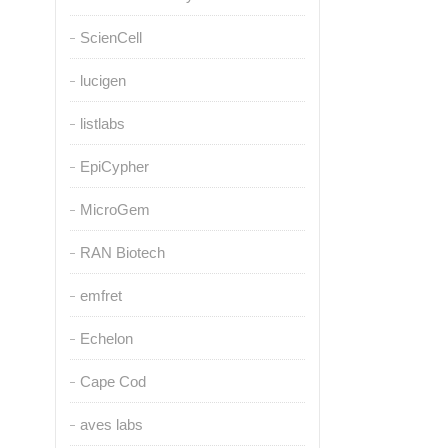
ScienCell
lucigen
listlabs
EpiCypher
MicroGem
RAN Biotech
emfret
Echelon
Cape Cod
aves labs