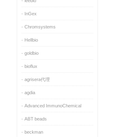
leebio
InGex
Chromsystems
Hellbio
goldbio
bioflux
agrisera代理
agdia
Advanced ImmunoChemical
ABT beads
beckman