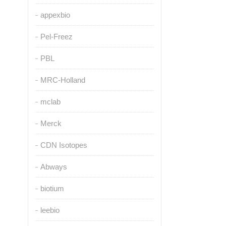
appexbio
Pel-Freez
PBL
MRC-Holland
mclab
Merck
CDN Isotopes
Abways
biotium
leebio