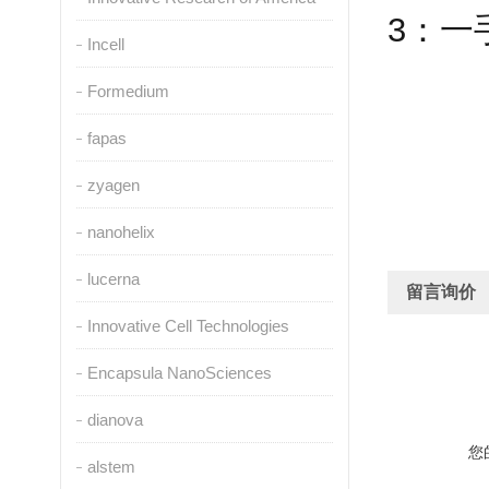
3
：一
Incell
Formedium
fapas
zyagen
nanohelix
lucerna
留言询价
Innovative Cell Technologies
Encapsula NanoSciences
dianova
您
alstem