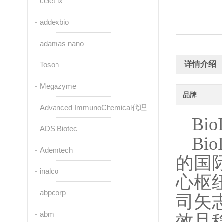
celetrix
addexbio
adamas nano
详情介绍
Tosoh
Megazyme
品牌
Advanced ImmunoChemical代理
Bio
ADS Biotec
Bio
Ademtech
的国
inalco
心枢
abpcorp
司矢
abm
效且