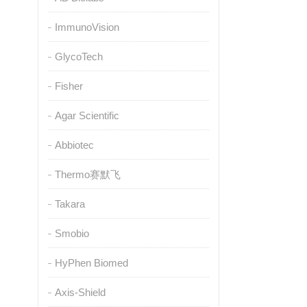
ImmunoVision
GlycoTech
Fisher
Agar Scientific
Abbiotec
Thermo赛默飞
Takara
Smobio
HyPhen Biomed
Axis-Shield