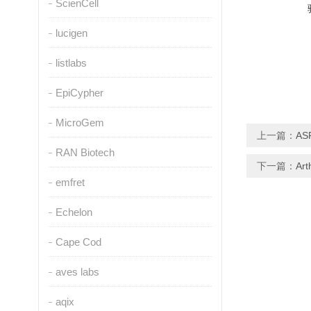
ScienCell
lucigen
listlabs
EpiCypher
MicroGem
上一篇：
AS
RAN Biotech
下一篇：
Ar
emfret
Echelon
Cape Cod
aves labs
aqix