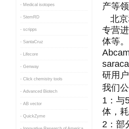
产等领
Medical isotopes
北京
StemRD
专营进
scripps
体等。
SantaCruz
Abca
Lifecore
saraca
Genway
研用户
Click chemistry tools
我们公
Advanced Biotech
1
：与
AB vector
体，耗
QuickZyme
2
：部
Innovative Research of America