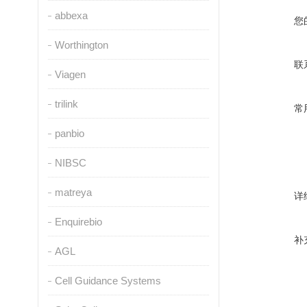
abbexa
您
Worthington
联
Viagen
trilink
常
panbio
NIBSC
matreya
详
Enquirebio
补
AGL
Cell Guidance Systems