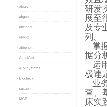
研发
abitec
展至
abgent
及专
abclonal
列。
abbott
掌
abberior
据分
AbboMax
运
A-M systems
极
速
Biocheck
业
cusabio
查、
MCE
床实