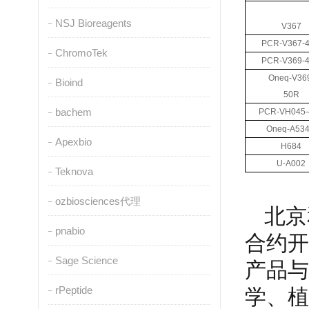
NSJ Bioreagents
V367
PCR-V367-
ChromoTek
PCR-V369-
Oneq-V36
Bioind
50R
bachem
PCR-VH045-
Oneq-A53
Apexbio
H684
U-A002
Teknova
ozbiosciences代理
北京
pnabio
合约开
Sage Science
产品与
rPeptide
学、植