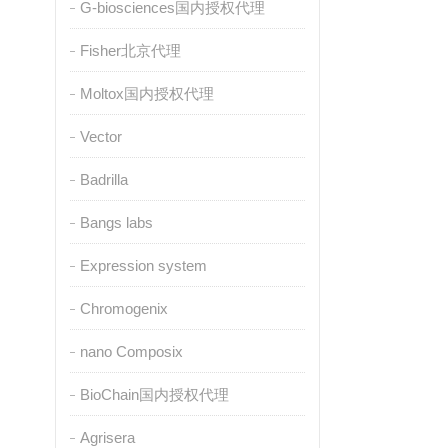
G-biosciences国内授权代理
Fisher北京代理
Moltox国内授权代理
Vector
Badrilla
Bangs labs
Expression system
Chromogenix
nano Composix
BioChain国内授权代理
Agrisera