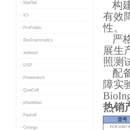
构
MatTek
有效
ICl
性。
ProFoldin
严格
BioGrammatics
展生
aobious
照测
USP
配
Proteintech
障实
QuaCell
BioIn
phadebas
热销
Parkell
货号
Omega
PCR-V367-