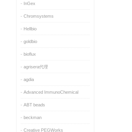
InGex
Chromsystems
Hellbio
goldbio
bioflux
agrisera代理
agdia
Advanced ImmunoChemical
ABT beads
beckman
Creative PEGWorks