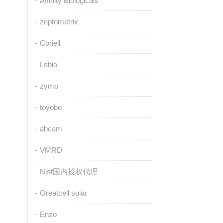
Affinity Biologicals
zeptometrix
Coriell
Lsbio
zymo
toyobo
abcam
VMRD
Nist国内授权代理
Greatcell solar
Enzo