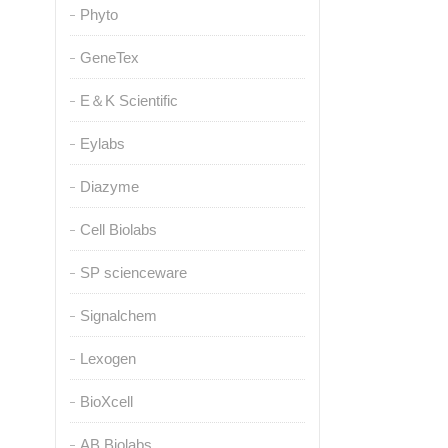
Phyto
GeneTex
E＆K Scientific
Eylabs
Diazyme
Cell Biolabs
SP scienceware
Signalchem
Lexogen
BioXcell
AB Biolabs