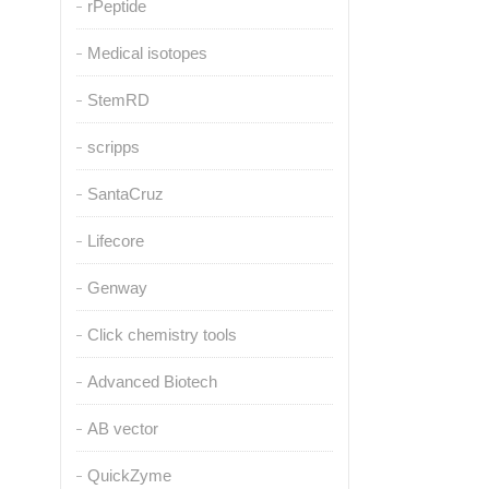
rPeptide
Medical isotopes
StemRD
scripps
SantaCruz
Lifecore
Genway
Click chemistry tools
Advanced Biotech
AB vector
QuickZyme