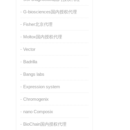
G-biosciences国内授权代理
Fisher北京代理
Moltox国内授权代理
Vector
Badrilla
Bangs labs
Expression system
Chromogenix
nano Composix
BioChain国内授权代理