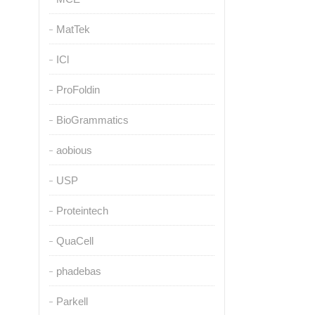
MatTek
ICl
ProFoldin
BioGrammatics
aobious
USP
Proteintech
QuaCell
phadebas
Parkell