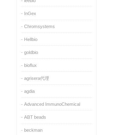
leebio
InGex
Chromsystems
Hellbio
goldbio
bioflux
agrisera代理
agdia
Advanced ImmunoChemical
ABT beads
beckman