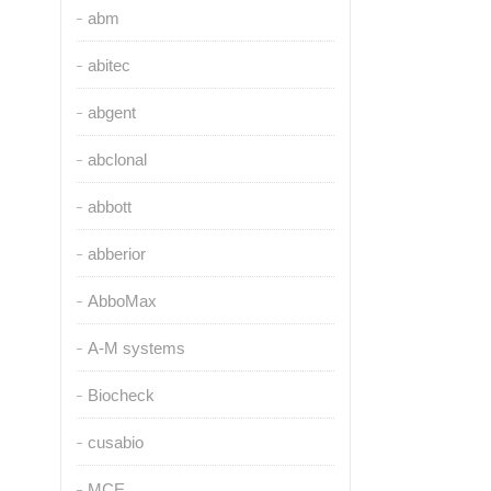
abm
abitec
abgent
abclonal
abbott
abberior
AbboMax
A-M systems
Biocheck
cusabio
MCE