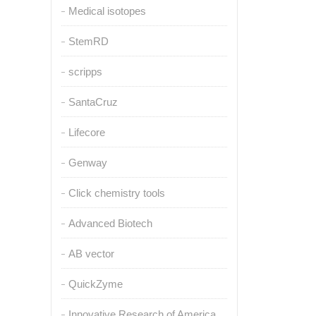
Medical isotopes
StemRD
scripps
SantaCruz
Lifecore
Genway
Click chemistry tools
Advanced Biotech
AB vector
QuickZyme
Innovative Research of America