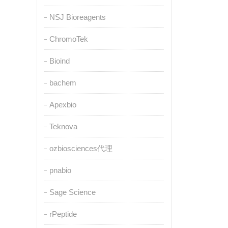
NSJ Bioreagents
ChromoTek
Bioind
bachem
Apexbio
Teknova
ozbiosciences代理
pnabio
Sage Science
rPeptide