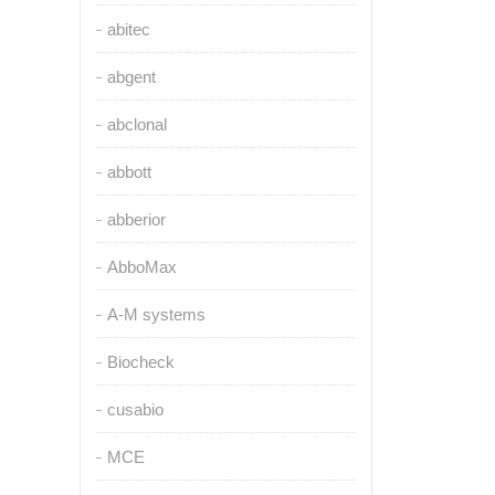
abitec
abgent
abclonal
abbott
abberior
AbboMax
A-M systems
Biocheck
cusabio
MCE