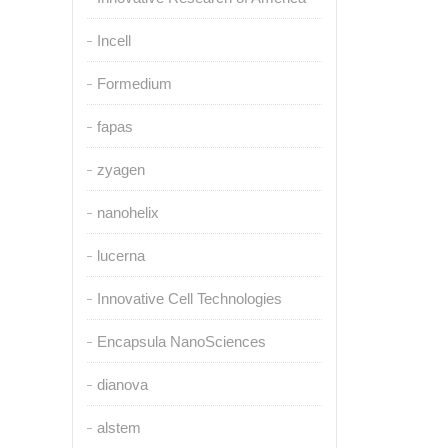
Incell
Formedium
fapas
zyagen
nanohelix
lucerna
Innovative Cell Technologies
Encapsula NanoSciences
dianova
alstem