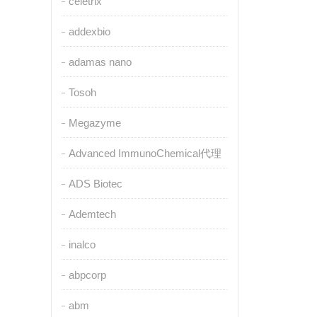
celetrix
addexbio
adamas nano
Tosoh
Megazyme
Advanced ImmunoChemical代理
ADS Biotec
Ademtech
inalco
abpcorp
abm