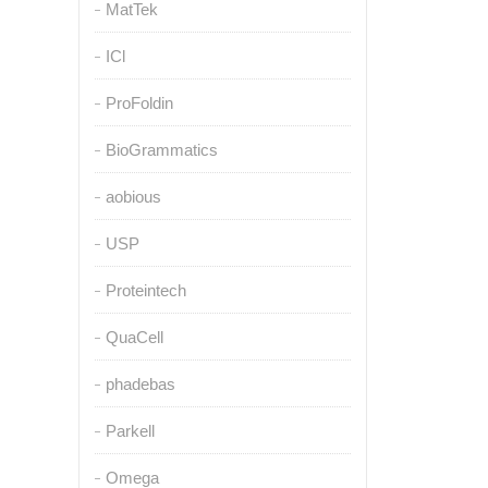
MatTek
ICl
ProFoldin
BioGrammatics
aobious
USP
Proteintech
QuaCell
phadebas
Parkell
Omega