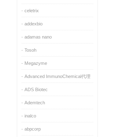
celetrix
addexbio
adamas nano
Tosoh
Megazyme
Advanced ImmunoChemical代理
ADS Biotec
Ademtech
inalco
abpcorp