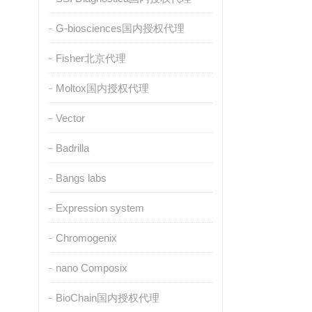
G-biosciences国内授权代理
Fisher北京代理
Moltox国内授权代理
Vector
Badrilla
Bangs labs
Expression system
Chromogenix
nano Composix
BioChain国内授权代理