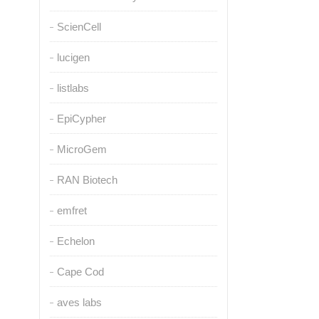
ScienCell
lucigen
listlabs
EpiCypher
MicroGem
RAN Biotech
emfret
Echelon
Cape Cod
aves labs