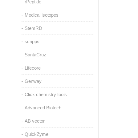
rPeptide
Medical isotopes
StemRD
scripps
SantaCruz
Lifecore
Genway
Click chemistry tools
Advanced Biotech
AB vector
QuickZyme