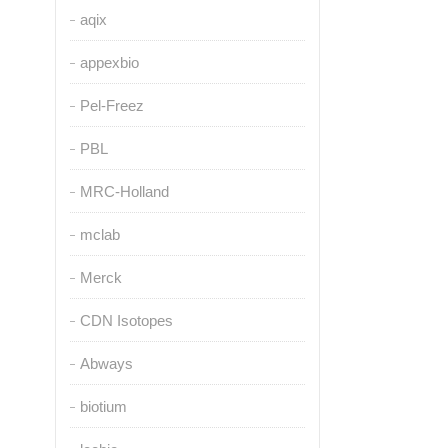
aqix
appexbio
Pel-Freez
PBL
MRC-Holland
mclab
Merck
CDN Isotopes
Abways
biotium