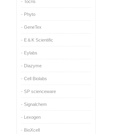
Tocris
Phyto
GeneTex
E＆K Scientific
Eylabs
Diazyme
Cell Biolabs
SP scienceware
Signalchem
Lexogen
BioXcell