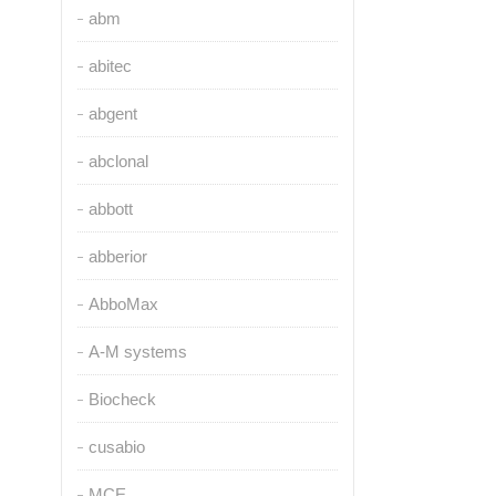
abm
abitec
abgent
abclonal
abbott
abberior
AbboMax
A-M systems
Biocheck
cusabio
MCE