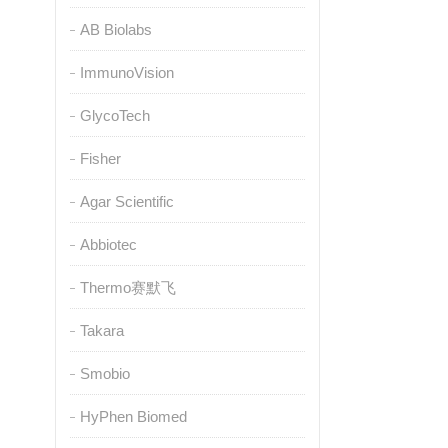
AB Biolabs
ImmunoVision
GlycoTech
Fisher
Agar Scientific
Abbiotec
Thermo赛默飞
Takara
Smobio
HyPhen Biomed