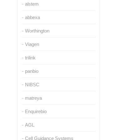
alstem
abbexa
Worthington
Viagen
trilink
panbio
NIBSC
matreya
Enquirebio
AGL
Cell Guidance Systems