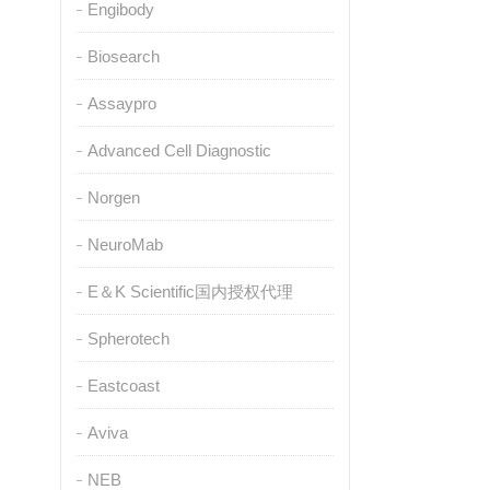
Engibody
Biosearch
Assaypro
Advanced Cell Diagnostic
Norgen
NeuroMab
E＆K Scientific国内授权代理
Spherotech
Eastcoast
Aviva
NEB