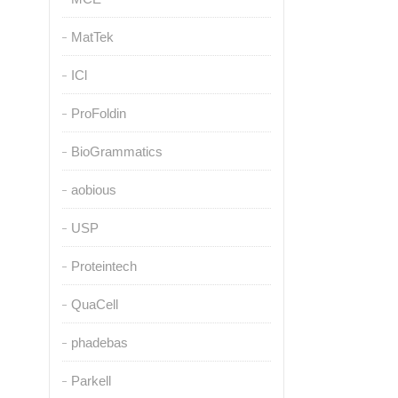
MatTek
ICl
ProFoldin
BioGrammatics
aobious
USP
Proteintech
QuaCell
phadebas
Parkell