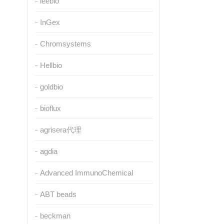
leebio
InGex
Chromsystems
Hellbio
goldbio
bioflux
agrisera代理
agdia
Advanced ImmunoChemical
ABT beads
beckman