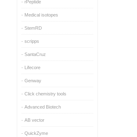
rPeptide
Medical isotopes
StemRD
scripps
SantaCruz
Lifecore
Genway
Click chemistry tools
Advanced Biotech
AB vector
QuickZyme