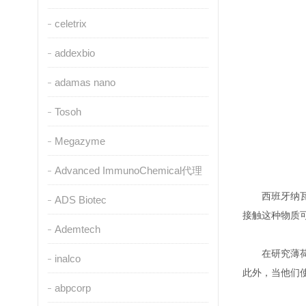
celetrix
addexbio
adamas nano
Tosoh
Megazyme
Advanced ImmunoChemical代理
西班牙纳
ADS Biotec
接触这种物质
Ademtech
在研究薄荷
inalco
此外，当他们
abpcorp