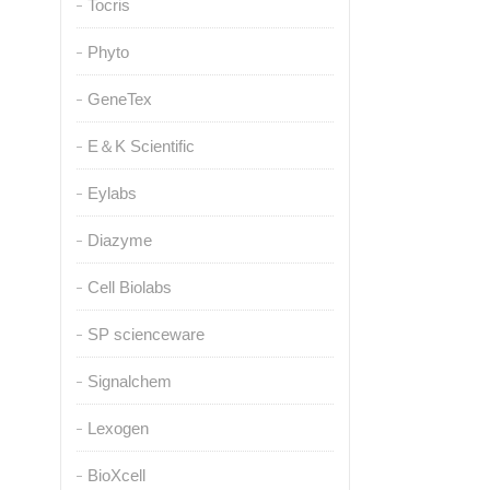
Tocris
Phyto
GeneTex
E＆K Scientific
Eylabs
Diazyme
Cell Biolabs
SP scienceware
Signalchem
Lexogen
BioXcell