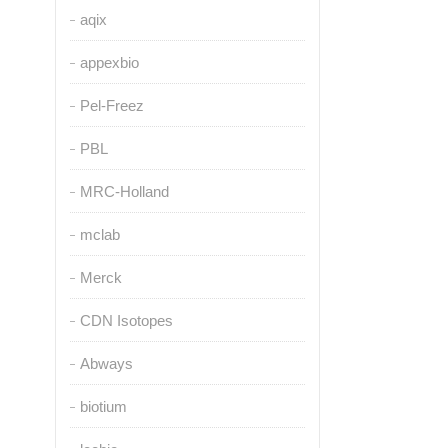
aqix
appexbio
Pel-Freez
PBL
MRC-Holland
mclab
Merck
CDN Isotopes
Abways
biotium