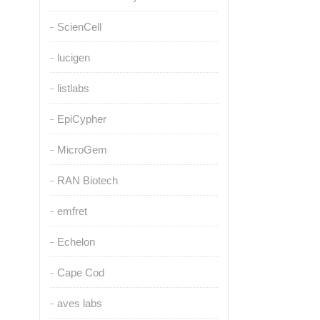
ScienCell
lucigen
listlabs
EpiCypher
MicroGem
RAN Biotech
emfret
Echelon
Cape Cod
aves labs