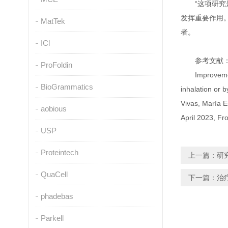
“这项研
发挥重要作用。
MatTek
者。
ICl
参考文献
ProFoldin
Improveme
BioGrammatics
inhalation or 
Vivas, María 
aobious
April 2023, Fr
USP
Proteintech
上一篇：
研
QuaCell
下一篇：
治
phadebas
Parkell