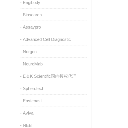
Engibody
Biosearch
Assaypro
Advanced Cell Diagnostic
Norgen
NeuroMab
E＆K Scientific国内授权代理
Spherotech
Eastcoast
Aviva
NEB