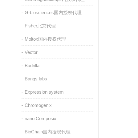
G-biosciences国内授权代理
Fisher北京代理
Moltox国内授权代理
Vector
Badrilla
Bangs labs
Expression system
Chromogenix
nano Composix
BioChain国内授权代理