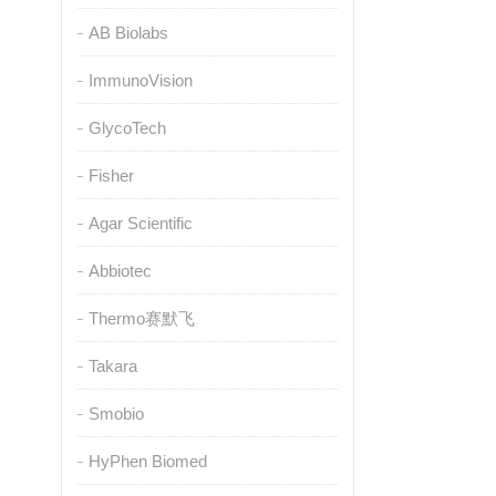
AB Biolabs
ImmunoVision
GlycoTech
Fisher
Agar Scientific
Abbiotec
Thermo赛默飞
Takara
Smobio
HyPhen Biomed