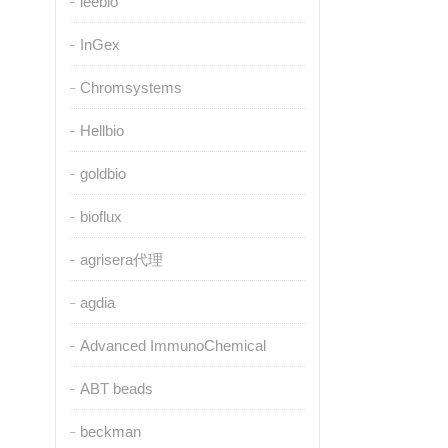
leebio
InGex
Chromsystems
Hellbio
goldbio
bioflux
agrisera代理
agdia
Advanced ImmunoChemical
ABT beads
beckman