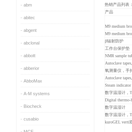
abm
热销产品列表
产品
abitec
M9 medium bro
abgent
M9 medium bro
β辐射防护
abclonal
工作台保护垫
abbott
NMR sample tube
Autoclave tapes,
abberior
氧测量仪，手持式
Autoclave tapes,
AbboMax
Steam indicator
数字温湿计，Tra
A-M systems
Digital thermo-
Biocheck
数字温湿计
数字温湿计，Tra
cusabio
kuroGEL v
MCE