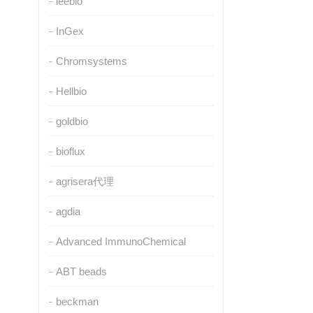
leebio
InGex
Chromsystems
Hellbio
goldbio
bioflux
agrisera代理
agdia
Advanced ImmunoChemical
ABT beads
beckman