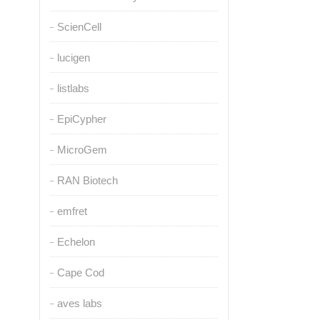
ScienCell
lucigen
listlabs
EpiCypher
MicroGem
RAN Biotech
emfret
Echelon
Cape Cod
aves labs