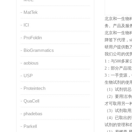
MatTek
北京和一生物
ICl
务。产品及服
北京和一生物
ProFoldin
牌签下代理，sigma
研用户提供数
BioGrammatics
我们公司的优势
1：与500
aobious
2：部分产品
USP
3：一手货源
生物试剂的使
Proteintech
（1）试剂切
（2）要用洁
QuaCell
才可取用另一
（3）试剂取
phadebas
（4）已取出
试剂的管理和
Parkell
（1）易燃类