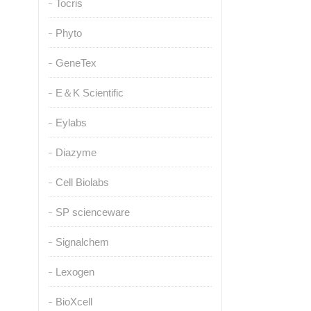
Tocris
Phyto
GeneTex
E＆K Scientific
Eylabs
Diazyme
Cell Biolabs
SP scienceware
Signalchem
Lexogen
BioXcell