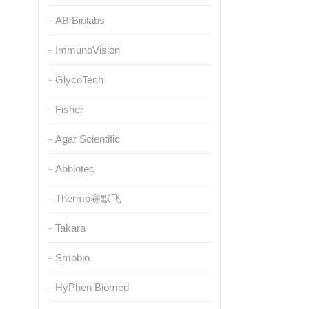
AB Biolabs
ImmunoVision
GlycoTech
Fisher
Agar Scientific
Abbiotec
Thermo赛默飞
Takara
Smobio
HyPhen Biomed