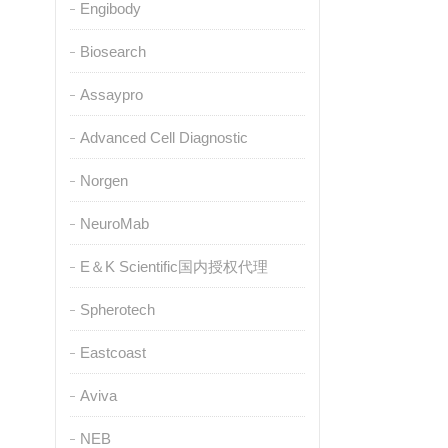
Engibody
Biosearch
Assaypro
Advanced Cell Diagnostic
Norgen
NeuroMab
E＆K Scientific国内授权代理
Spherotech
Eastcoast
Aviva
NEB