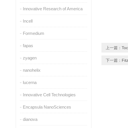
Innovative Research of America
Incell
Formedium
fapas
上一篇：
To
zyagen
下一篇：
Fi
nanohelix
lucerna
Innovative Cell Technologies
Encapsula NanoSciences
dianova