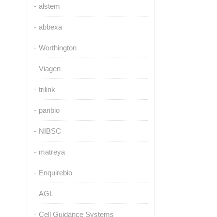
alstem
abbexa
Worthington
Viagen
trilink
panbio
NIBSC
matreya
Enquirebio
AGL
Cell Guidance Systems