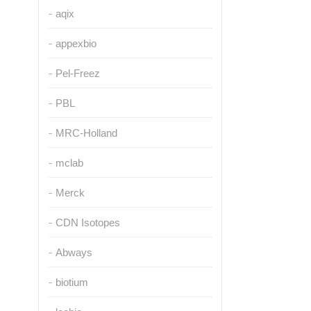
aqix
appexbio
Pel-Freez
PBL
MRC-Holland
mclab
Merck
CDN Isotopes
Abways
biotium