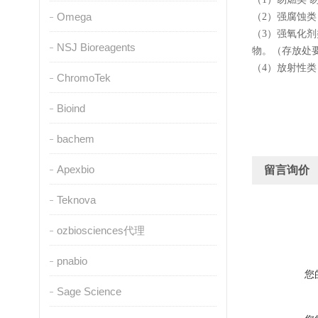
Omega
（2）强腐蚀
（3）强氧化
NSJ Bioreagents
物。（存放处
（4）放射性
ChromoTek
Bioind
bachem
Apexbio
留言询价
Teknova
ozbiosciences代理
pnabio
您
Sage Science