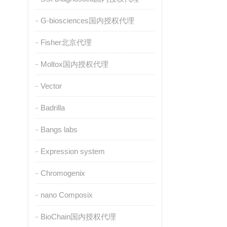
G-biosciences国内授权代理
Fisher北京代理
Moltox国内授权代理
Vector
Badrilla
Bangs labs
Expression system
Chromogenix
nano Composix
BioChain国内授权代理