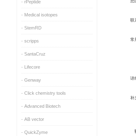
您
rPeptide
Medical isotopes
联
StemRD
常
scripps
SantaCruz
Lifecore
详
Genway
Click chemistry tools
补
Advanced Biotech
AB vector
QuickZyme