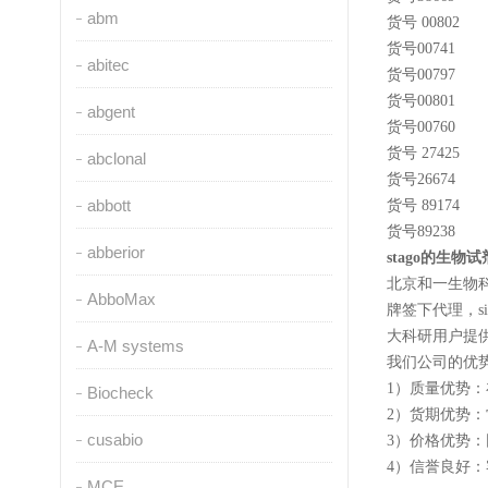
abm
货号
00802
货号
00741
abitec
货号
00797
货号
00801
abgent
货号
00760
货号
27425
abclonal
货号
26674
abbott
货号
89174
货号
89238
abberior
stago的生物
北京和
一
生物
AbboMax
牌签下代理，si
大科研用户提
A-M systems
我们公司的优势
1）质量优势
Biocheck
2）货期优势
cusabio
3）价格优势
4）信誉良好
MCE