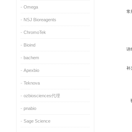
Omega
常
NSJ Bioreagents
ChromoTek
Bioind
详
bachem
补
Apexbio
Teknova
ozbiosciences代理
pnabio
Sage Science