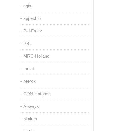
aqix
appexbio
Pel-Freez
PBL
MRC-Holland
mclab
Merck
CDN Isotopes
Abways
biotium