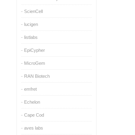
ScienCell
lucigen
listlabs
EpiCypher
MicroGem
RAN Biotech
emfret
Echelon
Cape Cod
aves labs