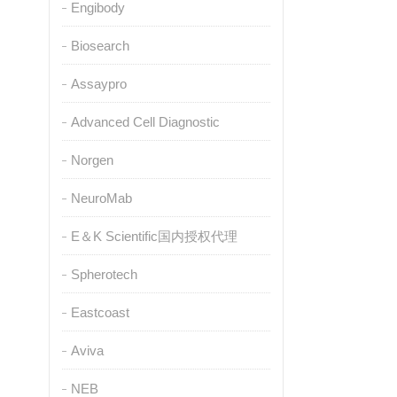
Engibody
Biosearch
Assaypro
Advanced Cell Diagnostic
Norgen
NeuroMab
E＆K Scientific国内授权代理
Spherotech
Eastcoast
Aviva
NEB