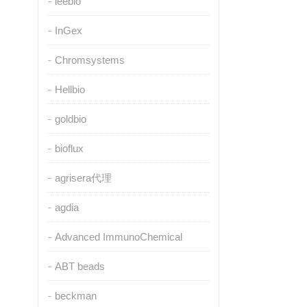
leebio
InGex
Chromsystems
Hellbio
goldbio
bioflux
agrisera代理
agdia
Advanced ImmunoChemical
ABT beads
beckman