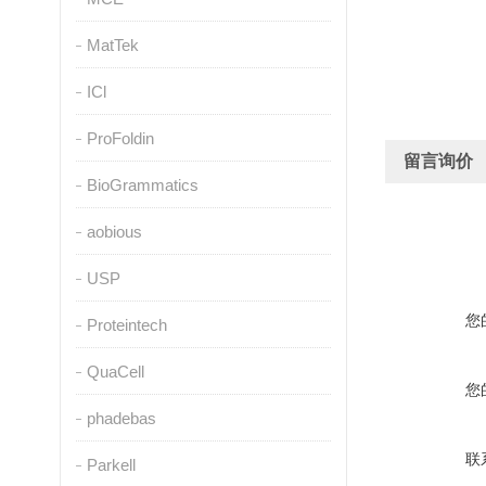
MatTek
ICl
ProFoldin
留言询价
BioGrammatics
aobious
USP
您
Proteintech
QuaCell
您
phadebas
联
Parkell