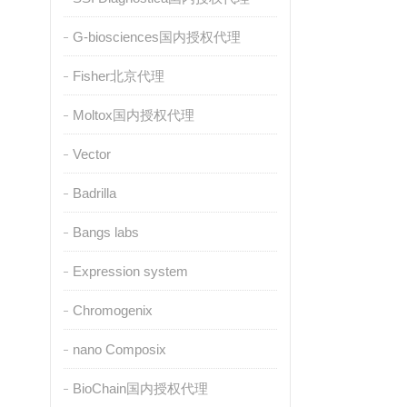
G-biosciences国内授权代理
Fisher北京代理
Moltox国内授权代理
Vector
Badrilla
Bangs labs
Expression system
Chromogenix
nano Composix
BioChain国内授权代理