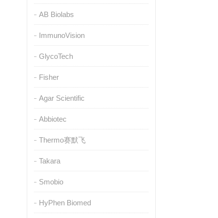
AB Biolabs
ImmunoVision
GlycoTech
Fisher
Agar Scientific
Abbiotec
Thermo赛默飞
Takara
Smobio
HyPhen Biomed