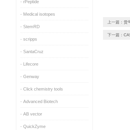
rPeptide
Medical isotopes
上一篇：
货
StemRD
下一篇：
CA
scripps
SantaCruz
Lifecore
Genway
Click chemistry tools
Advanced Biotech
AB vector
QuickZyme