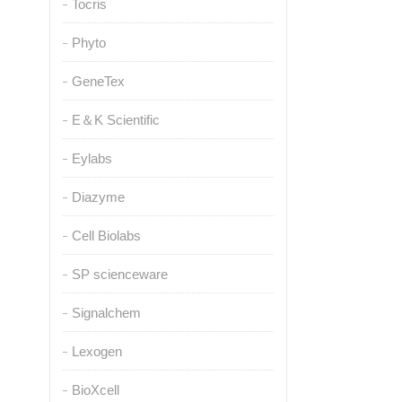
Tocris
Phyto
GeneTex
E＆K Scientific
Eylabs
Diazyme
Cell Biolabs
SP scienceware
Signalchem
Lexogen
BioXcell