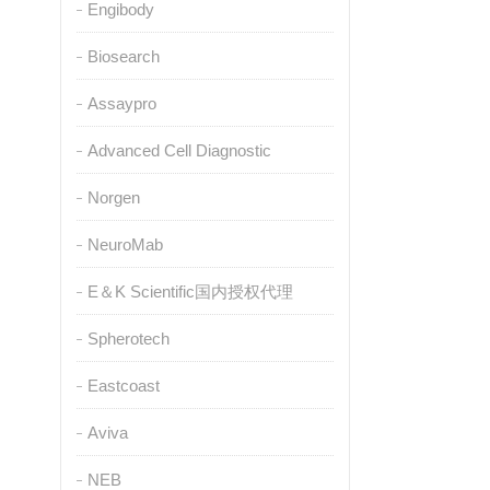
Engibody
Biosearch
Assaypro
Advanced Cell Diagnostic
Norgen
NeuroMab
E＆K Scientific国内授权代理
Spherotech
Eastcoast
Aviva
NEB