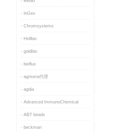
leebio
InGex
Chromsystems
Hellbio
goldbio
bioflux
agrisera代理
agdia
Advanced ImmunoChemical
ABT beads
beckman