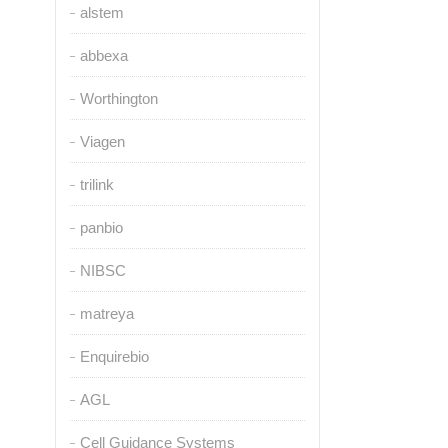
alstem
abbexa
Worthington
Viagen
trilink
panbio
NIBSC
matreya
Enquirebio
AGL
Cell Guidance Systems