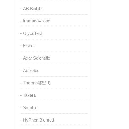
AB Biolabs
ImmunoVision
GlycoTech
Fisher
Agar Scientific
Abbiotec
Thermo赛默飞
Takara
Smobio
HyPhen Biomed