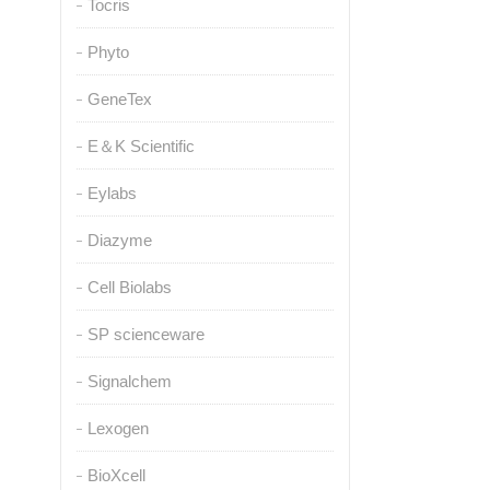
Tocris
Phyto
GeneTex
E＆K Scientific
Eylabs
Diazyme
Cell Biolabs
SP scienceware
Signalchem
Lexogen
BioXcell