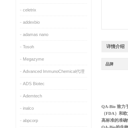
celetrix
addexbio
adamas nano
详情介绍
Tosoh
Megazyme
品牌
Advanced ImmunoChemical代理
ADS Biotec
Ademtech
QA-Bio
inalco
（FDA）和
abpcorp
高标准的准确
QA-Bio的