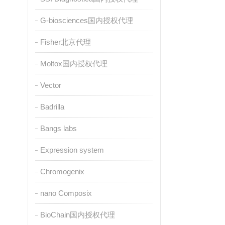
G-biosciences国内授权代理
Fisher北京代理
Moltox国内授权代理
Vector
Badrilla
Bangs labs
Expression system
Chromogenix
nano Composix
BioChain国内授权代理