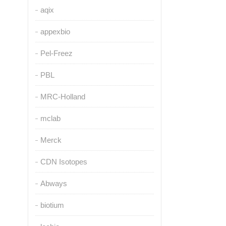
aqix
appexbio
Pel-Freez
PBL
MRC-Holland
mclab
Merck
CDN Isotopes
Abways
biotium