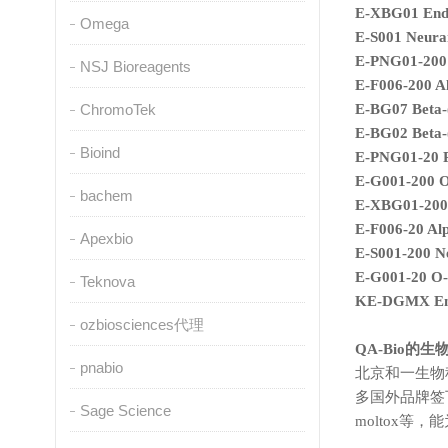
E-XBG01 Endo
Omega
E-S001
Neura
E-PNG01-20
NSJ Bioreagents
E-F006-200 Al
ChromoTek
E-BG07 Beta-(
E-BG02 Beta-(
Bioind
E-PNG01-20
E-G001-200 O
bachem
E-XBG01-200 
E-F006-20 Alp
Apexbio
E-S001-200
N
E-G001-20 O-
Teknova
KE-DGMX
E
ozbiosciences代理
QA-Bio的
pnabio
北京和一生物
多国外品牌签下
Sage Science
moltox
等，能