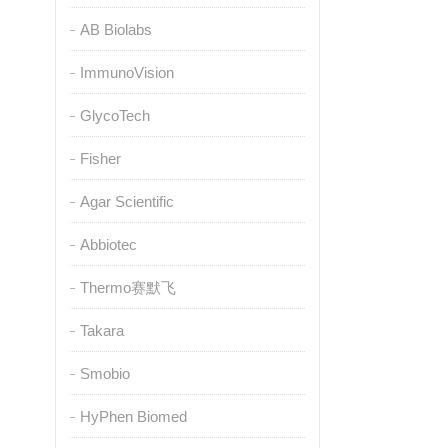
AB Biolabs
ImmunoVision
GlycoTech
Fisher
Agar Scientific
Abbiotec
Thermo赛默飞
Takara
Smobio
HyPhen Biomed