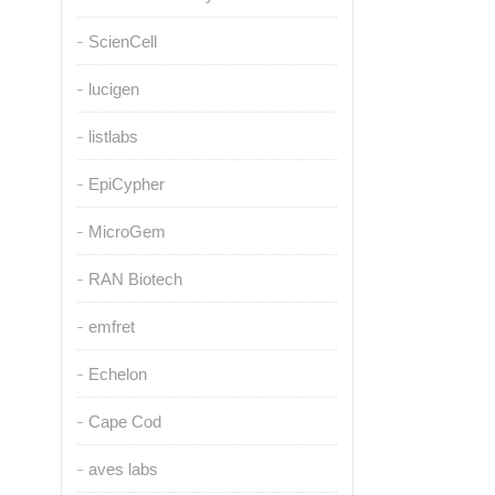
ScienCell
lucigen
listlabs
EpiCypher
MicroGem
RAN Biotech
emfret
Echelon
Cape Cod
aves labs