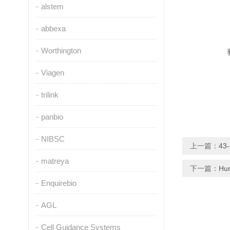
alstem
abbexa
Worthington
Viagen
trilink
panbio
NIBSC
上一篇：
43
matreya
下一篇：
Hu
Enquirebio
AGL
Cell Guidance Systems