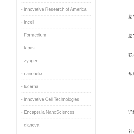
Innovative Research of America
您
Incell
Formedium
您
fapas
联
zyagen
nanohelix
常
lucerna
Innovative Cell Technologies
Encapsula NanoSciences
详
dianova
补