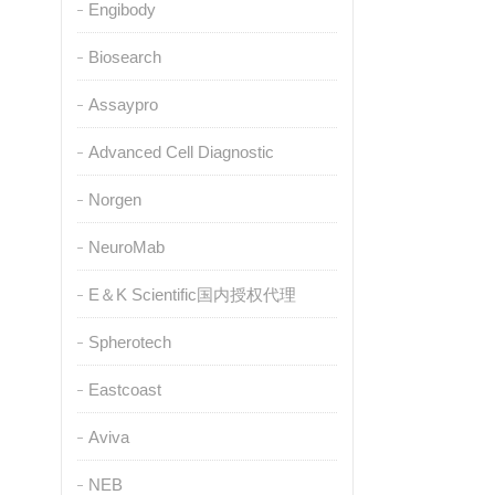
Engibody
Biosearch
Assaypro
Advanced Cell Diagnostic
Norgen
NeuroMab
E＆K Scientific国内授权代理
Spherotech
Eastcoast
Aviva
NEB