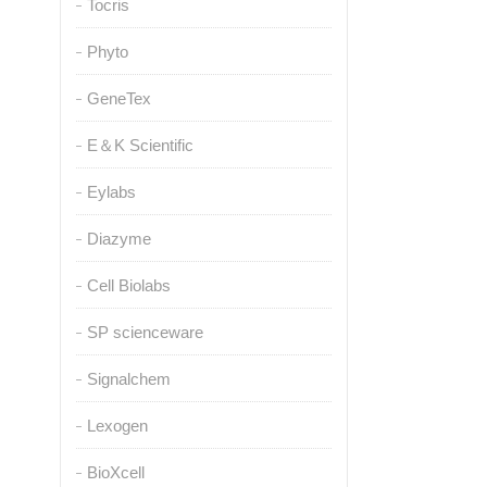
Tocris
Phyto
GeneTex
E＆K Scientific
Eylabs
Diazyme
Cell Biolabs
SP scienceware
Signalchem
Lexogen
BioXcell