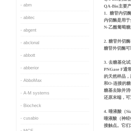
abm
QA-Bio主
1. 糖苷内切酶（E
abitec
内切酶是用于
N-乙酰葡萄
abgent
2. 糖苷外切
abclonal
糖苷外切酶可
abbott
3. 去糖基化
abberior
PNGase
F通
的天然样品，建
AbboMax
和O-连接的糖
糖基去除并消
A-M systems
还原末端，可
Biocheck
4. 唾液酸（Sial
cusabio
唾液酸（神经
接触点。它们
MCE