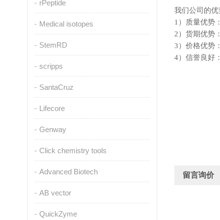
rPeptide
我们公司的优
1）质量优势
Medical isotopes
2）货期优势
StemRD
3）价格优势
4）信誉良好
scripps
SantaCruz
Lifecore
Genway
Click chemistry tools
Advanced Biotech
留言询价
AB vector
QuickZyme