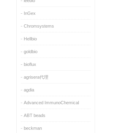
leebio
InGex
Chromsystems
Hellbio
goldbio
bioflux
agrisera代理
agdia
Advanced ImmunoChemical
ABT beads
beckman