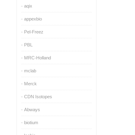
aqix
appexbio
Pel-Freez
PBL
MRC-Holland
mclab
Merck
CDN Isotopes
Abways
biotium