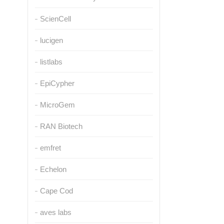
ScienCell
lucigen
listlabs
EpiCypher
MicroGem
RAN Biotech
emfret
Echelon
Cape Cod
aves labs