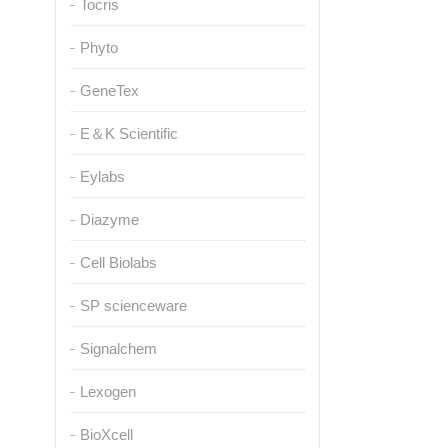
Tocris
Phyto
GeneTex
E＆K Scientific
Eylabs
Diazyme
Cell Biolabs
SP scienceware
Signalchem
Lexogen
BioXcell