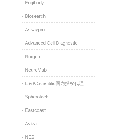
Engibody
Biosearch
Assaypro
Advanced Cell Diagnostic
Norgen
NeuroMab
E＆K Scientific国内授权代理
Spherotech
Eastcoast
Aviva
NEB