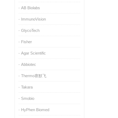
AB Biolabs
ImmunoVision
GlycoTech
Fisher
Agar Scientific
Abbiotec
Thermo赛默飞
Takara
Smobio
HyPhen Biomed