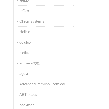
leebio
InGex
Chromsystems
Hellbio
goldbio
bioflux
agrisera代理
agdia
Advanced ImmunoChemical
ABT beads
beckman