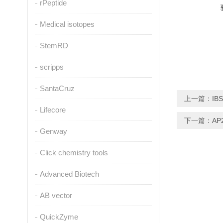
rPeptide
Medical isotopes
StemRD
scripps
SantaCruz
上一篇：
IB
Lifecore
下一篇：
AP
Genway
Click chemistry tools
Advanced Biotech
AB vector
QuickZyme