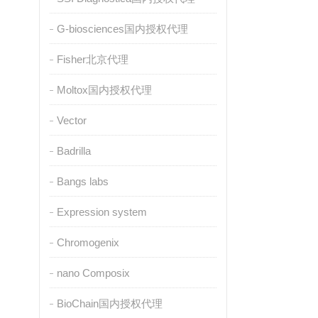
G-biosciences国内授权代理
Fisher北京代理
Moltox国内授权代理
Vector
Badrilla
Bangs labs
Expression system
Chromogenix
nano Composix
BioChain国内授权代理