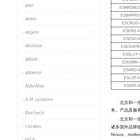
abm
ESMRDBLG
ESBWPRD
abitec
ESCRUD-
ESERD-
abgent
ESEGG-4
abclonal
ESEGGPR
ESGLUT-
abbott
ESHZMK-
ESHRD-4
abberior
ESLUP-4
AbboMax
ESOAT-4
A-M systems
北京和一
务。产品及服
Biocheck
北京和一
cusabio
诸多国外品牌
Novus
、
molto
MCE