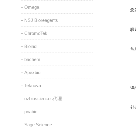
Omega
您
NSJ Bioreagents
联
ChromoTek
Bioind
常
bachem
Apexbio
Teknova
详
ozbiosciences代理
补
pnabio
Sage Science