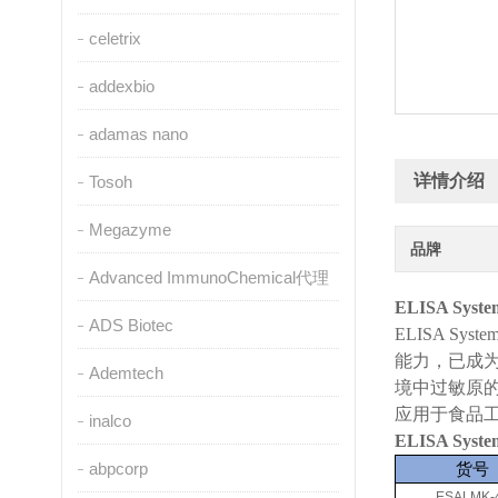
celetrix
addexbio
adamas nano
详情介绍
Tosoh
Megazyme
品牌
Advanced ImmunoChemical代理
ELISA Sy
ADS Biotec
ELISA 
能力，已成
Ademtech
境中过敏原的
应用于食品
inalco
ELISA Sy
abpcorp
货号
ESALMK-