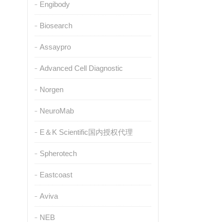
Engibody
Biosearch
Assaypro
Advanced Cell Diagnostic
Norgen
NeuroMab
E＆K Scientific国内授权代理
Spherotech
Eastcoast
Aviva
NEB