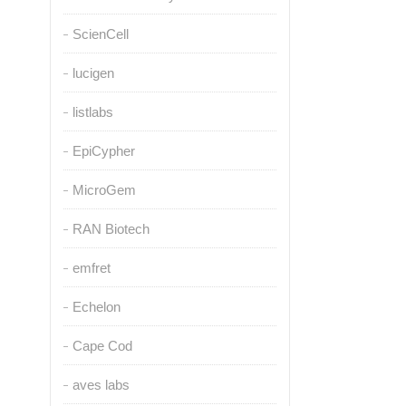
ScienCell
lucigen
listlabs
EpiCypher
MicroGem
RAN Biotech
emfret
Echelon
Cape Cod
aves labs