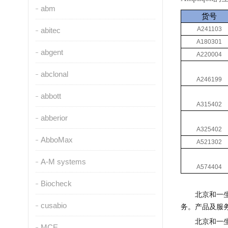
abm
货号
A241103
abitec
A180301
abgent
A220004
abclonal
A246199
abbott
A315402
abberior
A325402
AbboMax
A521302
A-M systems
A574404
Biocheck
北京和一
cusabio
务。产品及服
北京和一
MCE