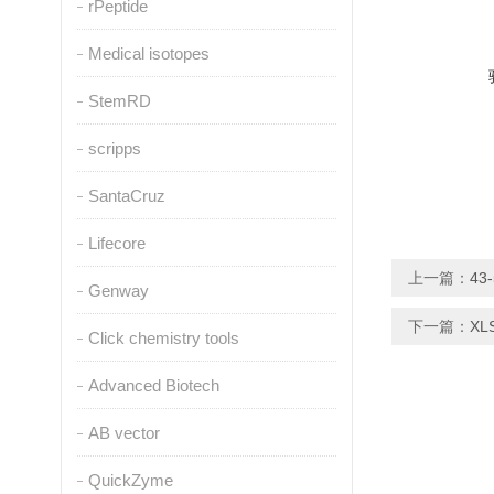
rPeptide
Medical isotopes
StemRD
scripps
SantaCruz
Lifecore
上一篇：
43
Genway
下一篇：
XL
Click chemistry tools
Advanced Biotech
AB vector
QuickZyme