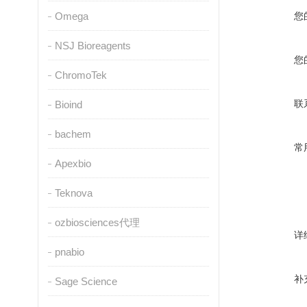
Omega
您
NSJ Bioreagents
您
ChromoTek
联
Bioind
bachem
常
Apexbio
Teknova
ozbiosciences代理
详
pnabio
补
Sage Science