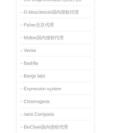
G-biosciences国内授权代理
Fisher北京代理
Moltox国内授权代理
Vector
Badrilla
Bangs labs
Expression system
Chromogenix
nano Composix
BioChain国内授权代理