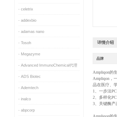
celetrix
addexbio
adamas nano
详情介绍
Tosoh
Megazyme
品牌
Advanced ImmunoChemical代理
Ampliqon
的
ADS Biotec
Ampliqon
，
品在医疗、
Ademtech
1、一步法P
2、多样化P
inalco
3、关键酶产
abpcorp
Ampliqon
的