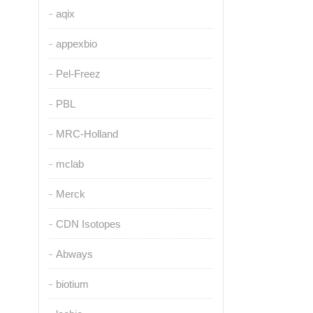
aqix
appexbio
Pel-Freez
PBL
MRC-Holland
mclab
Merck
CDN Isotopes
Abways
biotium