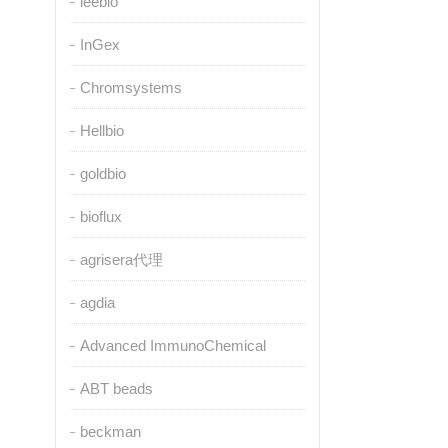
leebio
InGex
Chromsystems
Hellbio
goldbio
bioflux
agrisera代理
agdia
Advanced ImmunoChemical
ABT beads
beckman