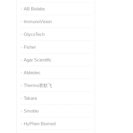
AB Biolabs
ImmunoVision
GlycoTech
Fisher
Agar Scientific
Abbiotec
Thermo赛默飞
Takara
Smobio
HyPhen Biomed