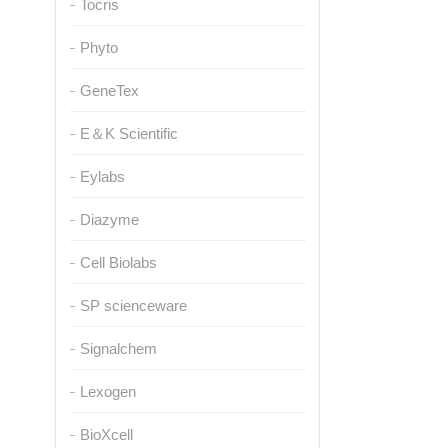
Tocris
Phyto
GeneTex
E＆K Scientific
Eylabs
Diazyme
Cell Biolabs
SP scienceware
Signalchem
Lexogen
BioXcell