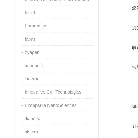
您
Incell
Formedium
您
fapas
联
zyagen
nanohelix
常
lucerna
Innovative Cell Technologies
Encapsula NanoSciences
详
dianova
补
alstem