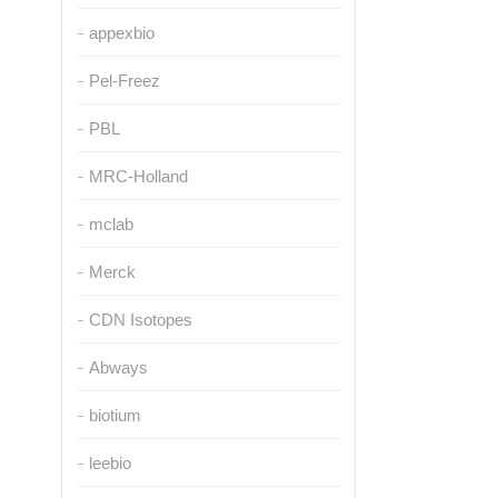
appexbio
Pel-Freez
PBL
MRC-Holland
mclab
Merck
CDN Isotopes
Abways
biotium
leebio