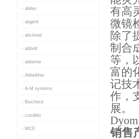
有高
abitec
微镜
abgent
除了
abclonal
制合
abbott
等，
abberior
富的
AbboMax
记技
A-M systems
作，
Biocheck
展。
cusabio
Dyomi
MCE
销售