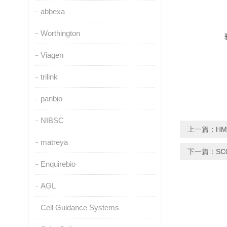
abbexa
Worthington
Viagen
trilink
panbio
NIBSC
上一篇：
HM
matreya
下一篇：
SC
Enquirebio
AGL
Cell Guidance Systems