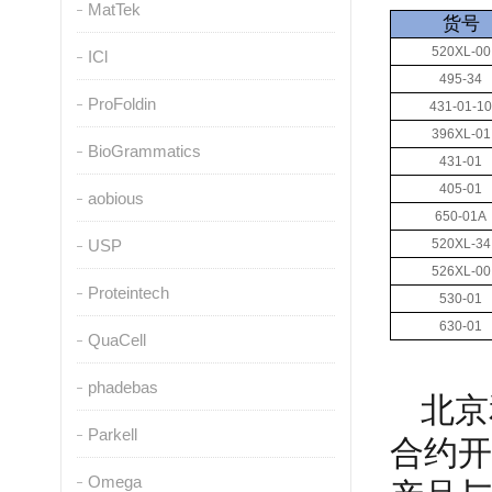
MatTek
货号
520XL-00
ICl
495-34
ProFoldin
431-01-10
396XL-01
BioGrammatics
431-01
405-01
aobious
650-01A
USP
520XL-34
526XL-00
Proteintech
530-01
630-01
QuaCell
phadebas
北京
Parkell
合约开
Omega