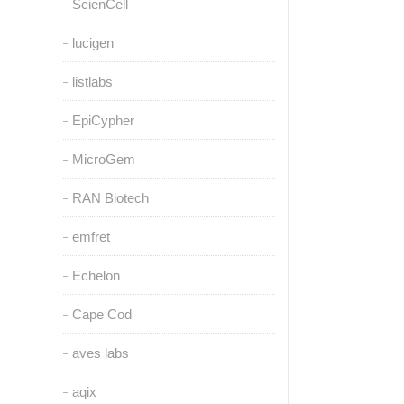
ScienCell
lucigen
listlabs
EpiCypher
MicroGem
RAN Biotech
emfret
Echelon
Cape Cod
aves labs
aqix