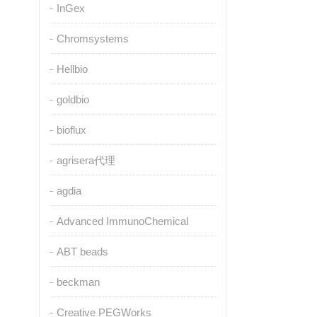
InGex
Chromsystems
Hellbio
goldbio
bioflux
agrisera代理
agdia
Advanced ImmunoChemical
ABT beads
beckman
Creative PEGWorks