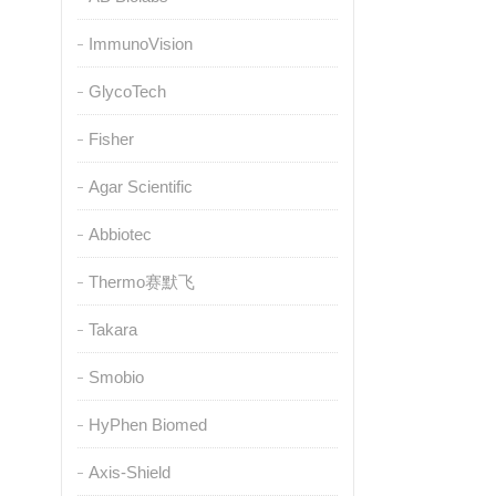
ImmunoVision
GlycoTech
Fisher
Agar Scientific
Abbiotec
Thermo赛默飞
Takara
Smobio
HyPhen Biomed
Axis-Shield