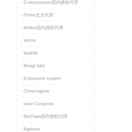
G-biosciences国内授权代理
Fisher北京代理
Moltox国内授权代理
Vector
Badrilla
Bangs labs
Expression system
Chromogenix
nano Composix
BioChain国内授权代理
Agrisera