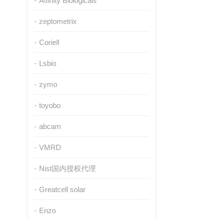
Affinity Biologicals
zeptometrix
Coriell
Lsbio
zymo
toyobo
abcam
VMRD
Nist国内授权代理
Greatcell solar
Enzo