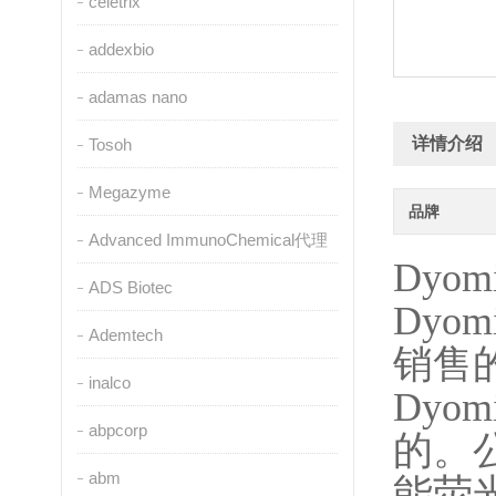
celetrix
addexbio
adamas nano
详情介绍
Tosoh
Megazyme
品牌
Advanced ImmunoChemical代理
Dyomi
ADS Biotec
Dyomi
Ademtech
销售
inalco
Dyomi
abpcorp
的。
abm
能荧