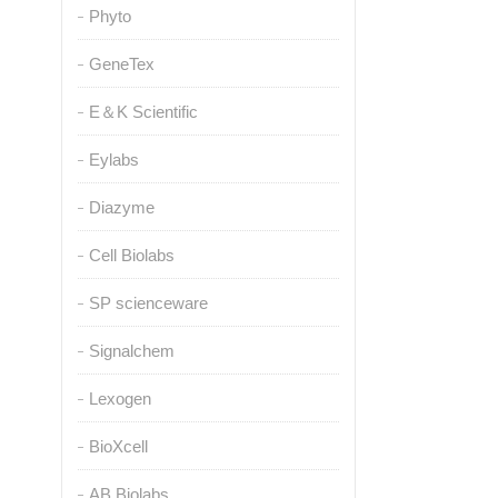
Phyto
GeneTex
E＆K Scientific
Eylabs
Diazyme
Cell Biolabs
SP scienceware
Signalchem
Lexogen
BioXcell
AB Biolabs