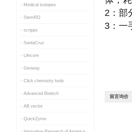
Medical isotopes
2
：部
StemRD
3
：一
scripps
SantaCruz
Lifecore
Genway
Click chemistry tools
Advanced Biotech
留言询价
AB vector
QuickZyme
Innovative Research of America