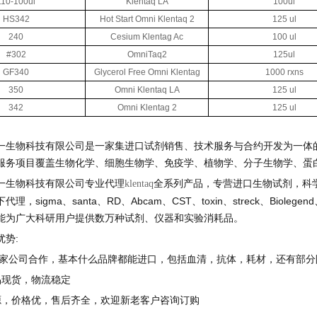
110-100ul
Klentaq
LA
100ul
HS342
Hot Start Omni
Klentaq
2
125 ul
240
Cesium
Klentag
Ac
100 ul
#302
OmniTaq2
125ul
GF340
Glycerol Free Omni
Klentag
1000
rxns
350
Omni
Klentaq
LA
125 ul
342
Omni
Klentag
2
125 ul
一
生物科技有限公司是一家集进口试剂销售、技术服务与合约开发为一体
服务项目覆盖生物化学、细胞生物学、免疫学、植物学、分子生物学、蛋
一
生物科技有限公司专业代理
全系列产品，专营进口生物试剂，科
klentaq
下代理，
sigma
、
santa
、
RD
、
Abcam
、
CST
、
toxin
、
streck
、
Biolegend
能为广大科研用户提供数万种试剂、仪器和实验消耗品。
优势
:
家公司合作，基本什么品牌都能进口，包括血清，抗体，耗材，还有部分
品现货，物流稳定
源，价格优，售后齐全，欢迎新老客户咨询订购