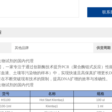
联系
绍
其他品牌
供货周期
生物试剂的国内代理
司，一家专注于通过创新酶技术提升PCR（聚合酶链式反应）性
有血液、土壤等污染物的样本）中，实现快速且高保真扩增更长D
旨在不断突破现有技术的限制，提高DNA扩增的效率与准确性。
生物试剂的国内代理
货号
名称
规格
H
S100
Hot Start Klentaq1
100 ul
100-1ml
Klentaq1
1 ml