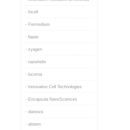
Incell
Formedium
fapas
zyagen
nanohelix
lucerna
Innovative Cell Technologies
Encapsula NanoSciences
dianova
alstem