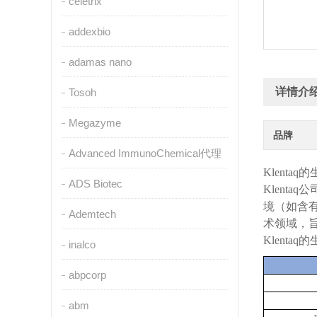
celetrix
addexbio
adamas nano
详情介
Tosoh
Megazyme
品牌
Advanced ImmunoChemical代理
Klentaq
的
ADS Biotec
Klentaq
公
境（如含
Ademtech
术领域，
Klentaq
的
inalco
abpcorp
abm