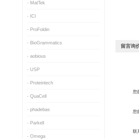
MatTek
ICl
ProFoldin
BioGrammatics
留言询
aobious
USP
Proteintech
您
QuaCell
phadebas
您
Parkell
联
Omega