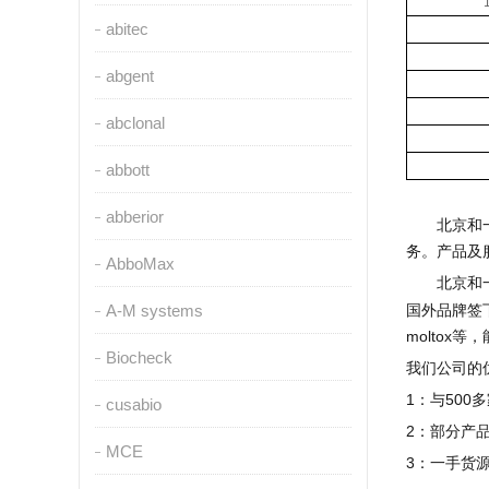
abitec
abgent
abclonal
abbott
abberior
北京和
务。产品及
AbboMax
北京和
A-M systems
国外品牌签
moltox
等，
Biocheck
我们公司的
1
：与
500
多
cusabio
2
：部分产
MCE
3
：一手货