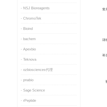
NSJ Bioreagents
常
ChromoTek
Bioind
bachem
详
Apexbio
补
Teknova
ozbiosciences代理
pnabio
Sage Science
rPeptide