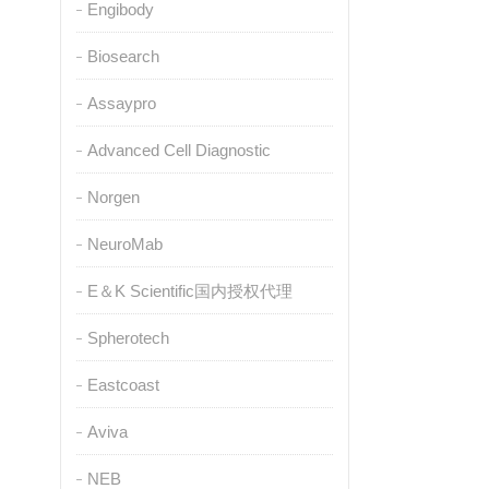
Engibody
Biosearch
Assaypro
Advanced Cell Diagnostic
Norgen
NeuroMab
E＆K Scientific国内授权代理
Spherotech
Eastcoast
Aviva
NEB