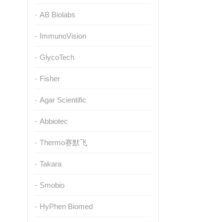
AB Biolabs
ImmunoVision
GlycoTech
Fisher
Agar Scientific
Abbiotec
Thermo赛默飞
Takara
Smobio
HyPhen Biomed