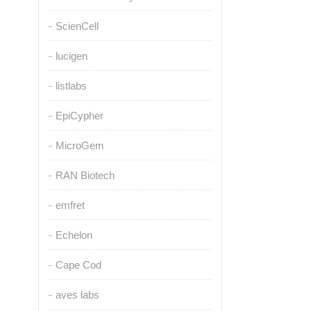
ScienCell
lucigen
listlabs
EpiCypher
MicroGem
RAN Biotech
emfret
Echelon
Cape Cod
aves labs