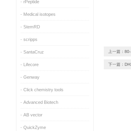
rPeptide
Medical isotopes
StemRD
scripps
上一篇：
80
SantaCruz
Lifecore
下一篇：
DH
Genway
Click chemistry tools
Advanced Biotech
AB vector
QuickZyme