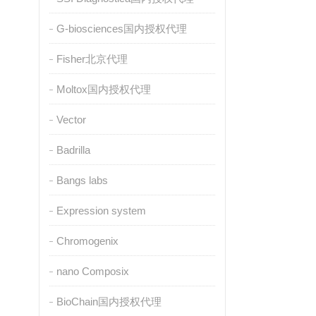
G-biosciences国内授权代理
Fisher北京代理
Moltox国内授权代理
Vector
Badrilla
Bangs labs
Expression system
Chromogenix
nano Composix
BioChain国内授权代理