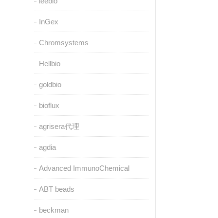
leebio
InGex
Chromsystems
Hellbio
goldbio
bioflux
agrisera代理
agdia
Advanced ImmunoChemical
ABT beads
beckman