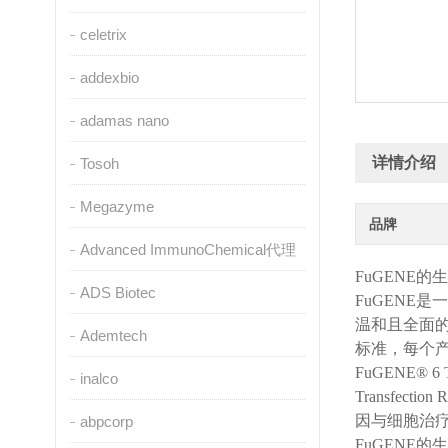
celetrix
addexbio
adamas nano
详情介绍
Tosoh
Megazyme
品牌
Advanced ImmunoChemical代理
FuGENE
的生
ADS Biotec
FuGENE
是一
温和且全面的
Ademtech
标准，每个
FuGENE
® 6 
inalco
Transfe
因与细胞治
abpcorp
FuGENE
的生