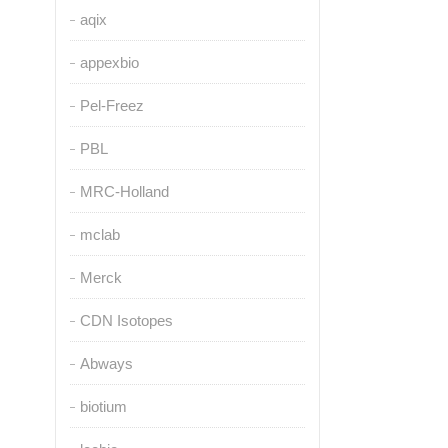
aqix
appexbio
Pel-Freez
PBL
MRC-Holland
mclab
Merck
CDN Isotopes
Abways
biotium