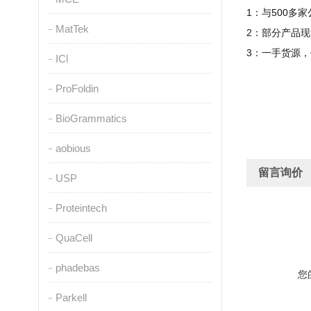
1
：与
500
多家
MatTek
2
：部分产品现
3
：一手货源，
ICl
ProFoldin
BioGrammatics
aobious
留言询价
USP
Proteintech
QuaCell
phadebas
您
Parkell