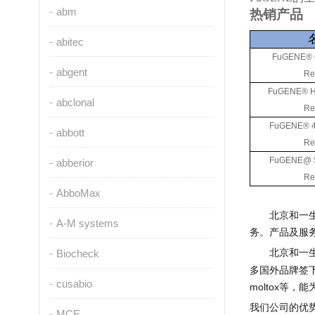
abm
热销产品
abitec
FuGENE
® 
abgent
Re
F
uGENE
® H
abclonal
Re
FuGENE
® 4
abbott
Re
FuGENE
@
abberior
Re
AbboMax
北京和一
A-M systems
务。产品及服
北京和一
Biocheck
多国外品牌签
cusabio
moltox
等，能
我们公司的优
MCE