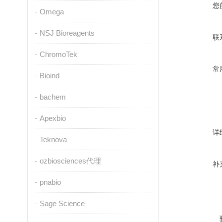
您
Omega
NSJ Bioreagents
联
ChromoTek
常
Bioind
bachem
Apexbio
详
Teknova
ozbiosciences代理
补
pnabio
Sage Science