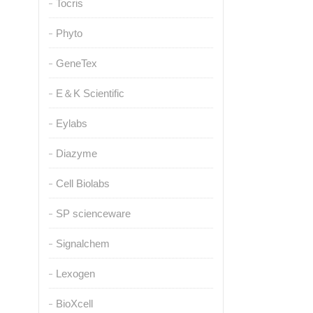
Tocris
Phyto
GeneTex
E＆K Scientific
Eylabs
Diazyme
Cell Biolabs
SP scienceware
Signalchem
Lexogen
BioXcell