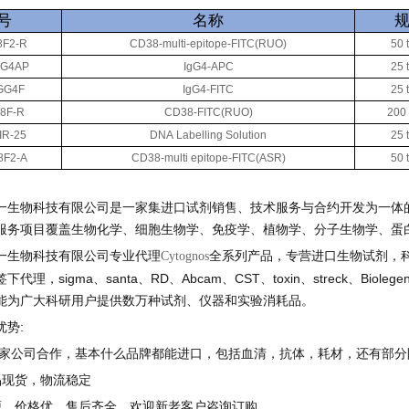
号
名称
8F2-R
CD38-multi-epitope-FITC(RUO)
50
GG4AP
IgG4-APC
25
GG4F
IgG4-FITC
25
8F-R
CD38-FITC(RUO)
2
0
0
IR-25
DNA
Labelling
Solution
25
8F2-A
CD38-multi
epitope-FITC(ASR)
50
一生物科技有限公司是一家集进口试剂销售、技术服务与合约开发为一体
服务项目覆盖生物化学、细胞生物学、免疫学、植物学、分子生物学、蛋
一生物科技有限公司专业代理
全系列产品，专营进口生物试剂，
Cytognos
签下代理，
sigma
、
santa
、
RD
、
Abcam
、
CST
、
toxin
、
streck
、
Biolege
能为广大科研用户提供数万种试剂、仪器和实验消耗品。
优势
:
家公司合作，基本什么品牌都能进口，包括血清，抗体，耗材，还有部分
品现货，物流稳定
源，价格优，售后齐全，欢迎新老客户咨询订购