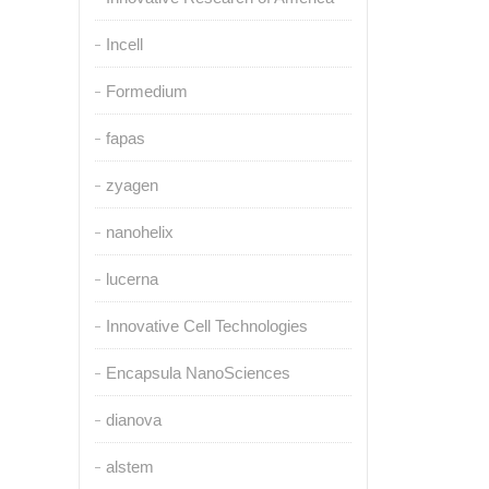
Incell
Formedium
fapas
zyagen
nanohelix
lucerna
Innovative Cell Technologies
Encapsula NanoSciences
dianova
alstem