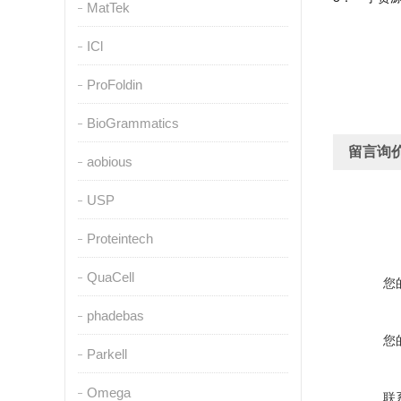
MatTek
ICl
ProFoldin
BioGrammatics
留言询
aobious
USP
Proteintech
QuaCell
您
phadebas
您
Parkell
Omega
联