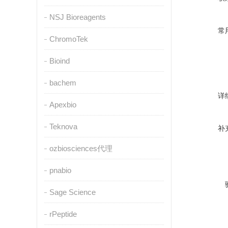
NSJ Bioreagents
常
ChromoTek
Bioind
bachem
详
Apexbio
Teknova
补
ozbiosciences代理
pnabio
Sage Science
rPeptide