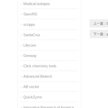
Medical isotopes
StemRD
上一篇：
scripps
下一篇：
SantaCruz
Lifecore
Genway
Click chemistry tools
Advanced Biotech
AB vector
QuickZyme
Innovative Research of America