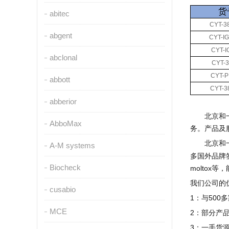
货
abitec
CYT-3
abgent
CYT-I
CYT-I
abclonal
CYT-3
CYT-P
abbott
CYT-3
abberior
北京和
AbboMax
务。产品及
北京和
A-M systems
多国外品牌
Biocheck
moltox
等，
我们公司的
cusabio
1
：与
500
多
MCE
2
：部分产
3
：一手货