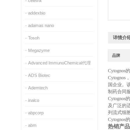
celetrix
addexbio
adamas nano
详情介
Tosoh
Megazyme
品牌
Advanced ImmunoChemical代理
Cytognos
ADS Biotec
Cytognos
国企业。
Ademtech
制药合同
Cytognos
inalco
及广泛的
列流式细
abpcorp
Cytognos
abm
热销产品