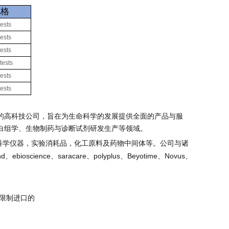
规格
tests
tests
tests
tests
tests
tests
的高科技公司，旨在为生命科学的发展提供全面的产品与服
白组学、生物制药与诊断试剂研发生产等领域。
科学仪器，实验消耗品，化工原料及药物中间体等。公司与诸
nd
、
ebioscience
、
saracare
、
polyplus
、
Beyotime
、
Novus
、
限制进口的