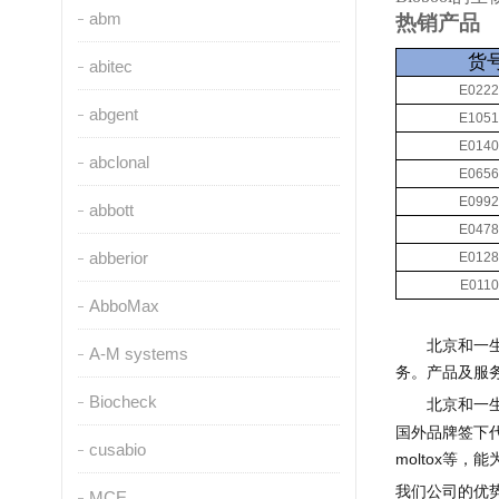
abm
热销产品
货
abitec
E0222
abgent
E1051
E0140
abclonal
E0656
E0992
abbott
E0478
abberior
E0128
E0110
AbboMax
北京和一
A-M systems
务。产品及服
Biocheck
北京和一
国外品牌签下
cusabio
moltox
等，能
我们公司的优
MCE