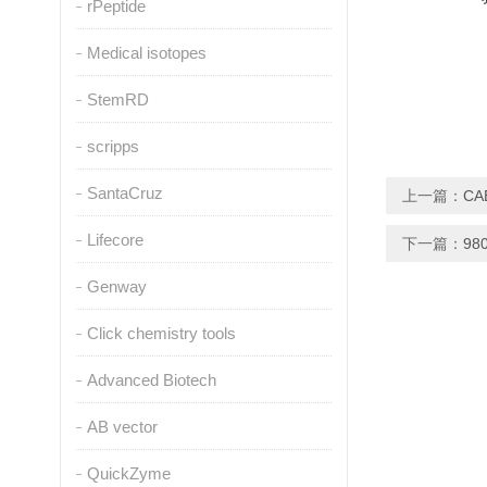
rPeptide
Medical isotopes
StemRD
scripps
SantaCruz
上一篇：
CA
Lifecore
下一篇：
98
Genway
Click chemistry tools
Advanced Biotech
AB vector
QuickZyme