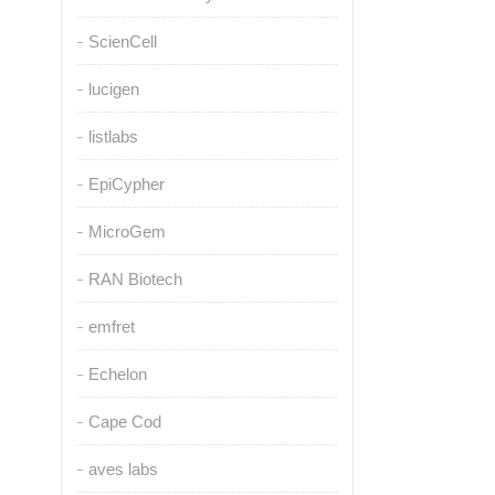
ScienCell
lucigen
listlabs
EpiCypher
MicroGem
RAN Biotech
emfret
Echelon
Cape Cod
aves labs