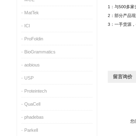
1
：与
500
多家
MatTek
2
：部分产品现
3
：一手货源，
ICl
ProFoldin
BioGrammatics
aobious
留言询价
USP
Proteintech
QuaCell
phadebas
您
Parkell