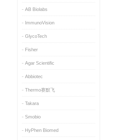
AB Biolabs
ImmunoVision
GlycoTech
Fisher
Agar Scientific
Abbiotec
Thermo赛默飞
Takara
Smobio
HyPhen Biomed