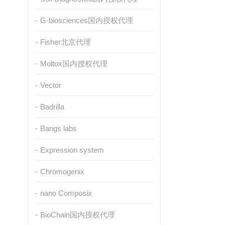
G-biosciences国内授权代理
Fisher北京代理
Moltox国内授权代理
Vector
Badrilla
Bangs labs
Expression system
Chromogenix
nano Composix
BioChain国内授权代理