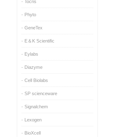
Tocris
Phyto
GeneTex
E＆K Scientific
Eylabs
Diazyme
Cell Biolabs
SP scienceware
Signalchem
Lexogen
BioXcell