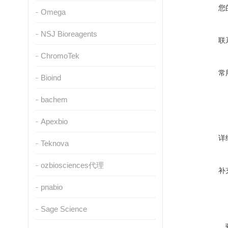
您
Omega
NSJ Bioreagents
联
ChromoTek
常
Bioind
bachem
Apexbio
详
Teknova
ozbiosciences代理
补
pnabio
Sage Science