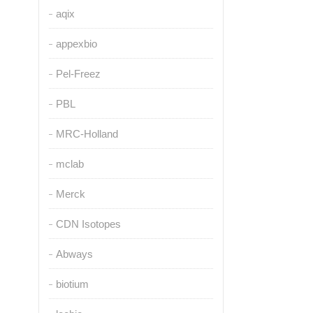
aqix
appexbio
Pel-Freez
PBL
MRC-Holland
mclab
Merck
CDN Isotopes
Abways
biotium