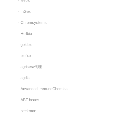
leebio
InGex
Chromsystems
Hellbio
goldbio
bioflux
agrisera代理
agdia
Advanced ImmunoChemical
ABT beads
beckman