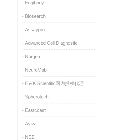
Engibody
Biosearch
Assaypro
Advanced Cell Diagnostic
Norgen
NeuroMab
E＆K Scientific国内授权代理
Spherotech
Eastcoast
Aviva
NEB