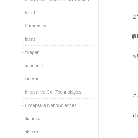
Incell
您
Formedium
联
fapas
zyagen
常
nanohelix
lucerna
Innovative Cell Technologies
详
Encapsula NanoSciences
补
dianova
alstem