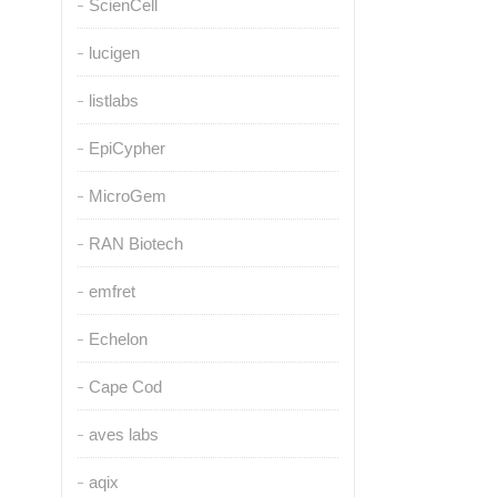
ScienCell
lucigen
listlabs
EpiCypher
MicroGem
RAN Biotech
emfret
Echelon
Cape Cod
aves labs
aqix