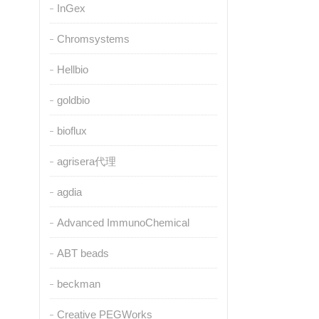
InGex
Chromsystems
Hellbio
goldbio
bioflux
agrisera代理
agdia
Advanced ImmunoChemical
ABT beads
beckman
Creative PEGWorks