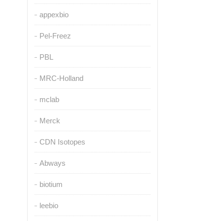
appexbio
Pel-Freez
PBL
MRC-Holland
mclab
Merck
CDN Isotopes
Abways
biotium
leebio