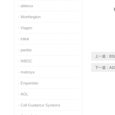
abbexa
Worthington
Viagen
trilink
panbio
上一篇：
E0
NIBSC
下一篇：
A1
matreya
Enquirebio
AGL
Cell Guidance Systems