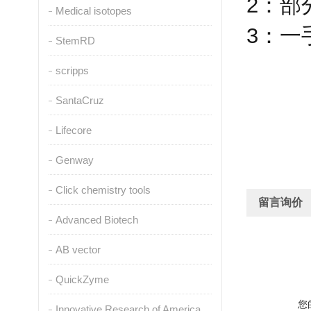
2
：部
Medical isotopes
3
：一
StemRD
scripps
SantaCruz
Lifecore
Genway
Click chemistry tools
留言询价
Advanced Biotech
AB vector
QuickZyme
您
Innovative Research of America