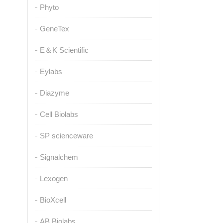
Phyto
GeneTex
E＆K Scientific
Eylabs
Diazyme
Cell Biolabs
SP scienceware
Signalchem
Lexogen
BioXcell
AB Biolabs