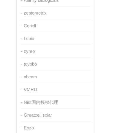
Affinity Biologicals
zeptometrix
Coriell
Lsbio
zymo
toyobo
abcam
VMRD
Nist国内授权代理
Greatcell solar
Enzo