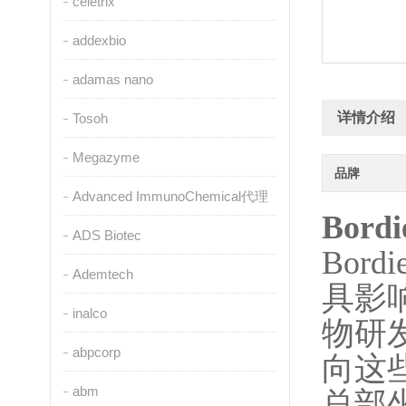
celetrix
addexbio
adamas nano
详情介绍
Tosoh
Megazyme
品牌
Advanced ImmunoChemical代理
Bor
ADS Biotec
Bor
Ademtech
具影
inalco
物研
abpcorp
向这
abm
总部