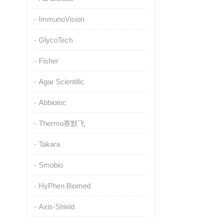
ImmunoVision
GlycoTech
Fisher
Agar Scientific
Abbiotec
Thermo赛默飞
Takara
Smobio
HyPhen Biomed
Axis-Shield