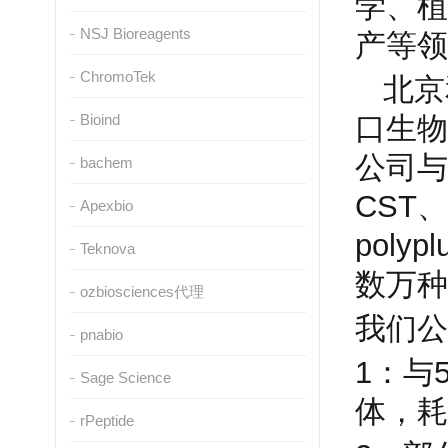
学、植
NSJ Bioreagents
产等领
ChromoTek
北京
Bioind
口生物
公司与
bachem
CST
、
Apexbio
polypl
Teknova
数万种
ozbiosciences代理
我们公
pnabio
1
：与
Sage Science
体，耗
rPeptide