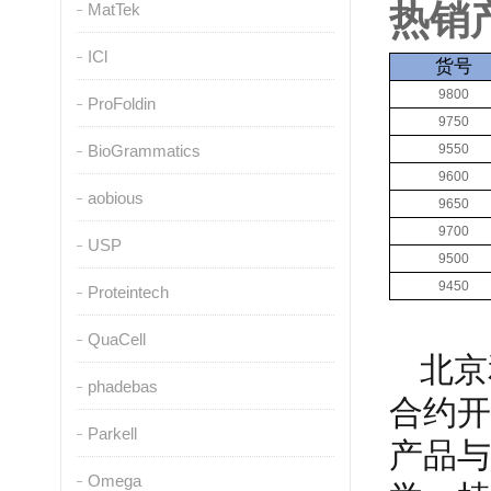
热销
MatTek
ICl
货号
9800
ProFoldin
9750
BioGrammatics
9550
9600
aobious
9650
9700
USP
9500
9450
Proteintech
QuaCell
北京
phadebas
合约开
Parkell
产品与
Omega