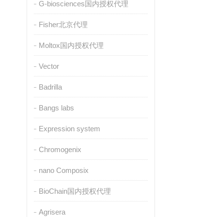
G-biosciences国内授权代理
Fisher北京代理
Moltox国内授权代理
Vector
Badrilla
Bangs labs
Expression system
Chromogenix
nano Composix
BioChain国内授权代理
Agrisera