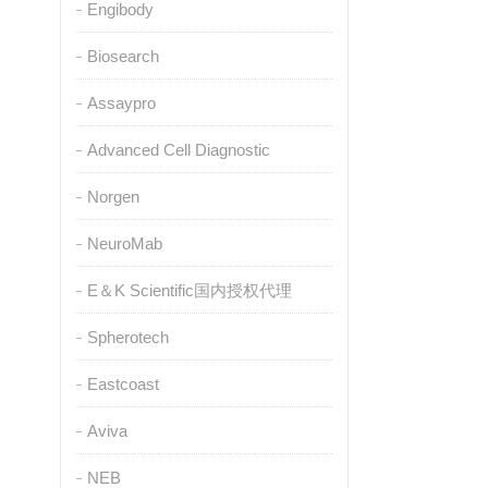
Engibody
Biosearch
Assaypro
Advanced Cell Diagnostic
Norgen
NeuroMab
E＆K Scientific国内授权代理
Spherotech
Eastcoast
Aviva
NEB