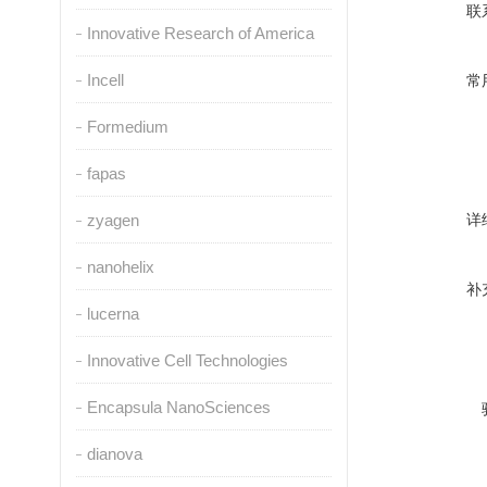
联
Innovative Research of America
Incell
常
Formedium
fapas
zyagen
详
nanohelix
补
lucerna
Innovative Cell Technologies
Encapsula NanoSciences
dianova