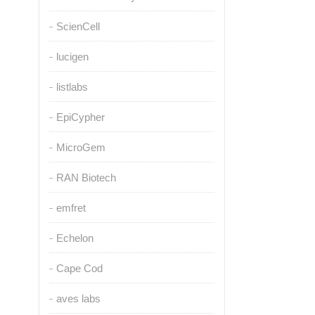
ScienCell
lucigen
listlabs
EpiCypher
MicroGem
RAN Biotech
emfret
Echelon
Cape Cod
aves labs