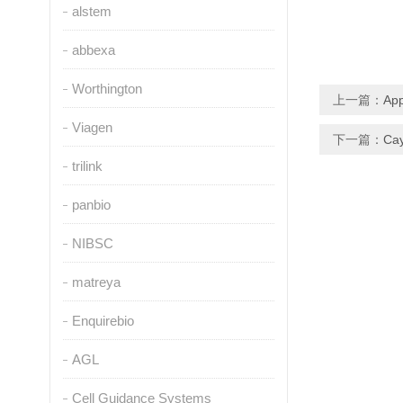
alstem
abbexa
Worthington
上一篇：
Ap
Viagen
下一篇：
Ca
trilink
panbio
NIBSC
matreya
Enquirebio
AGL
Cell Guidance Systems