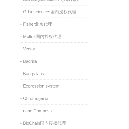
G-biosciences国内授权代理
Fisher北京代理
Moltox国内授权代理
Vector
Badrilla
Bangs labs
Expression system
Chromogenix
nano Composix
BioChain国内授权代理