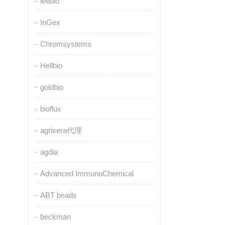
leebio
InGex
Chromsystems
Hellbio
goldbio
bioflux
agrisera代理
agdia
Advanced ImmunoChemical
ABT beads
beckman