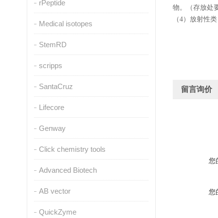
rPeptide
物。（存放处
（4）放射性
Medical isotopes
StemRD
scripps
SantaCruz
留言询价
Lifecore
Genway
Click chemistry tools
您
Advanced Biotech
AB vector
您
QuickZyme