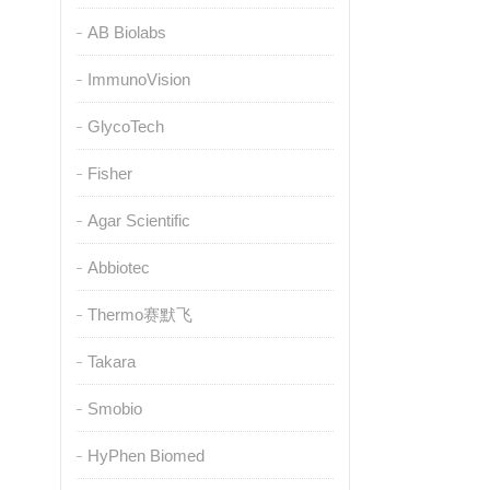
AB Biolabs
ImmunoVision
GlycoTech
Fisher
Agar Scientific
Abbiotec
Thermo赛默飞
Takara
Smobio
HyPhen Biomed