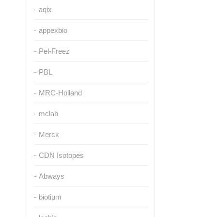
aqix
appexbio
Pel-Freez
PBL
MRC-Holland
mclab
Merck
CDN Isotopes
Abways
biotium