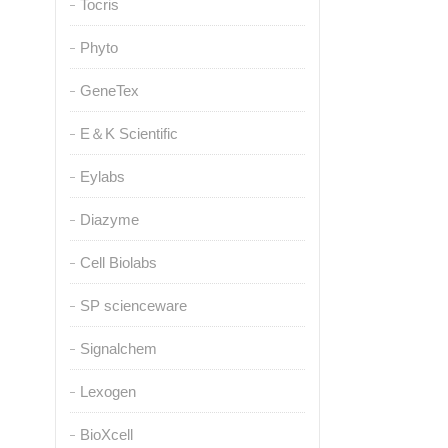
Tocris
Phyto
GeneTex
E＆K Scientific
Eylabs
Diazyme
Cell Biolabs
SP scienceware
Signalchem
Lexogen
BioXcell