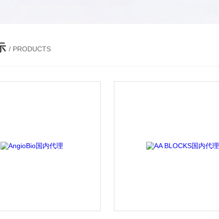
示
/ PRODUCTS