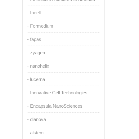
Incell
Formedium
fapas
zyagen
nanohelix
lucerna
Innovative Cell Technologies
Encapsula NanoSciences
dianova
alstem