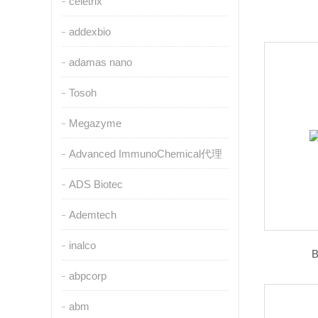
celetrix
addexbio
adamas nano
Tosoh
Megazyme
Advanced ImmunoChemical代理
ADS Biotec
Ademtech
inalco
abpcorp
abm