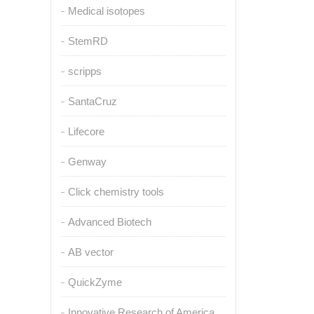
Medical isotopes
StemRD
scripps
SantaCruz
Lifecore
Genway
Click chemistry tools
Advanced Biotech
AB vector
QuickZyme
Innovative Research of America