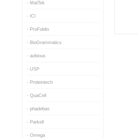
MatTek
ICl
ProFoldin
BioGrammatics
aobious
USP
Proteintech
QuaCell
phadebas
Parkell
Omega