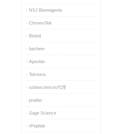
NSJ Bioreagents
ChromoTek
Bioind
bachem
Apexbio
Teknova
ozbiosciences代理
pnabio
Sage Science
rPeptide