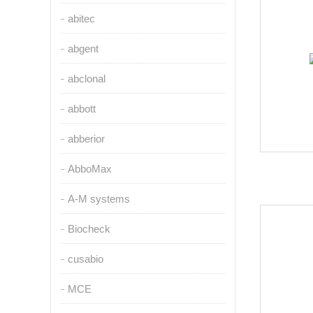
abitec
abgent
abclonal
abbott
abberior
AbboMax
A-M systems
Biocheck
cusabio
MCE